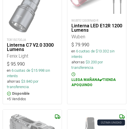
WUB7012608NAD-R
Linterna LED E12R 1200
Lumens
Wuben
TOR150700JA
$
79.990
Linterna C7 V2.0 3300
Lumens
en
6
cuotas de $
13.332
sin
Fenix Light
interés
ahorras
$
3.200
por
$
95.990
transferencia.
en
6
cuotas de $
15.998
sin
interés
LLEGA MAÑANA✔️TIENDA
ahorras
$
3.840
por
APOQUINDO
transferencia.
Disponible
+5 Vendidos
ÚLTIMA UNIDAD