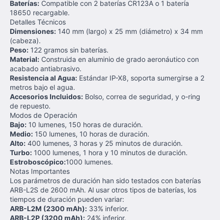
Baterías:
Compatible con 2 baterías CR123A o 1 batería
18650 recargable.
Detalles Técnicos
Dimensiones:
140 mm (largo) x 25 mm (diámetro) x 34 mm
(cabeza).
Peso:
122 gramos sin baterías.
Material:
Construida en aluminio de grado aeronáutico con
acabado antiabrasivo.
Resistencia al Agua:
Estándar IP-X8, soporta sumergirse a 2
metros bajo el agua.
Accesorios Incluidos:
Bolso, correa de seguridad, y o-ring
de repuesto.
Modos de Operación
Bajo:
10 lumenes, 150 horas de duración.
Medio:
150 lumenes, 10 horas de duración.
Alto:
400 lumenes, 3 horas y 25 minutos de duración.
Turbo:
1000 lumenes, 1 hora y 10 minutos de duración.
Estroboscópico:
1000 lumenes.
Notas Importantes
Los parámetros de duración han sido testados con baterías
ARB-L2S de 2600 mAh. Al usar otros tipos de baterías, los
tiempos de duración pueden variar:
ARB-L2M (2300 mAh):
33% inferior.
ARB-L2P (3200 mAh):
24% inferior.