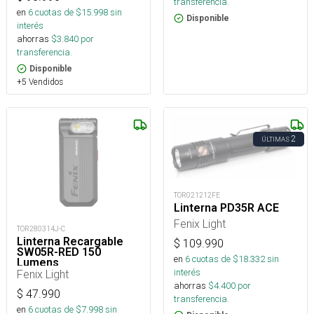
transferencia.
en
6
cuotas de $
15.998
sin
Disponible
interés
ahorras
$
3.840
por
transferencia.
Disponible
+5 Vendidos
2
ÚLTIMAS
TOR021212FE
Linterna PD35R ACE
Fenix Light
TOR280314J-C
Linterna Recargable
$
109.990
SW05R-RED 150
en
6
cuotas de $
18.332
sin
Lumens
interés
Fenix Light
ahorras
$
4.400
por
$
47.990
transferencia.
en
6
cuotas de $
7.998
sin