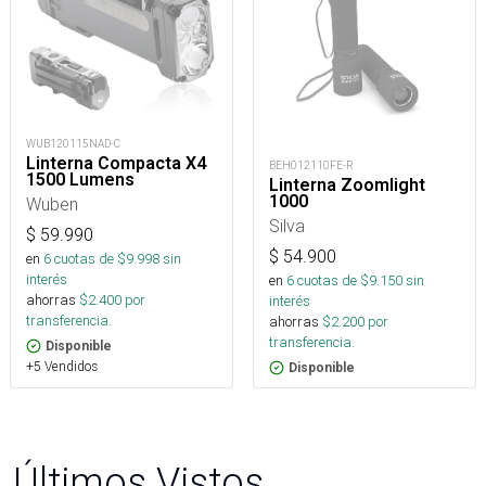
WUB120115NAD-C
Linterna Compacta X4
BEH012110FE-R
1500 Lumens
Linterna Zoomlight
1000
Wuben
Silva
$
59.990
$
54.900
en
6
cuotas de $
9.998
sin
interés
en
6
cuotas de $
9.150
sin
ahorras
$
2.400
por
interés
transferencia.
ahorras
$
2.200
por
transferencia.
Disponible
+5 Vendidos
Disponible
Últimos Vistos