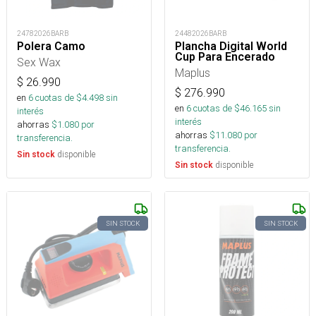
24782026BARB
24482026BARB
Polera Camo
Plancha Digital World
Cup Para Encerado
Sex Wax
Maplus
$
26.990
$
276.990
en
6
cuotas de $
4.498
sin
en
6
cuotas de $
46.165
sin
interés
interés
ahorras
$
1.080
por
ahorras
$
11.080
por
transferencia.
transferencia.
disponible
Sin stock
disponible
Sin stock
SIN STOCK
SIN STOCK