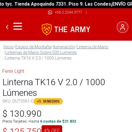
tyc. Tienda Apoquindo 7331. Piso 9. Las Condes
¡ENVÍO GRAT
+56 2 2244 3777
|
Inicio
/
Equipo de Montaña
/
Iluminación
/
Linterna de Mano
/
Linternas de Mano Sobre 500 Lumenes
/
Linterna TK16 V 2.0 / 1000 Lúmenes
Fenix Light
Linterna TK16 V 2.0 / 1000
Lúmenes
SKU:
OUT5561-C
+5 VENDIDOS
$
130.990
Precio Tarjetas: Hasta
6
cuotas de $
21.832
$
125.750
4
% OFF