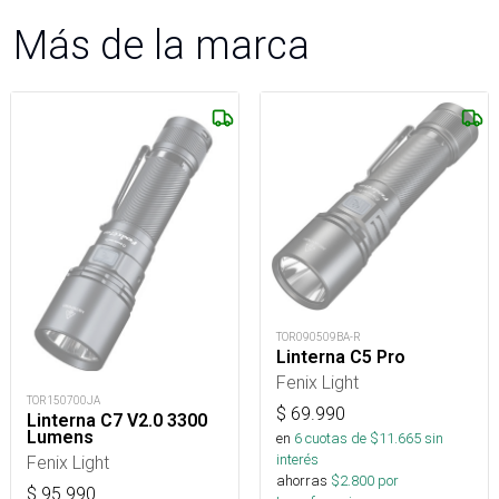
Más de la marca
TOR090509BA-R
Linterna C5 Pro
Fenix Light
TOR150700JA
$
69.990
Linterna C7 V2.0 3300
Lumens
en
6
cuotas de $
11.665
sin
interés
Fenix Light
ahorras
$
2.800
por
$
95.990