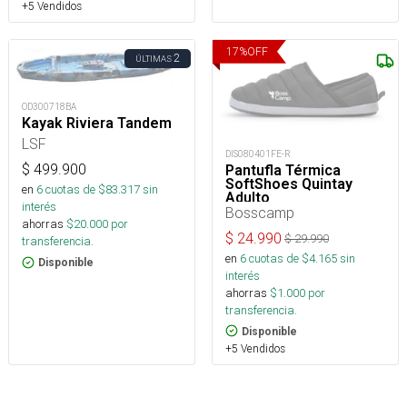
+5 Vendidos
17
%
OFF
2
ÚLTIMAS
OD300718BA
Kayak Riviera Tandem
LSF
DIS080401FE-R
$
499.900
Pantufla Térmica
SoftShoes Quintay
en
6
cuotas de $
83.317
sin
Adulto
interés
Bosscamp
ahorras
$
20.000
por
$
24.990
$
29.990
transferencia.
en
6
cuotas de $
4.165
sin
Disponible
interés
ahorras
$
1.000
por
transferencia.
Disponible
+5 Vendidos