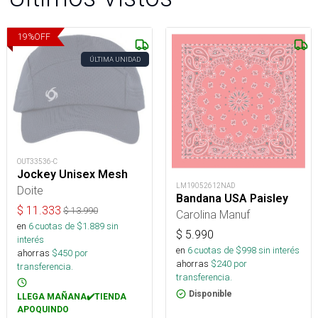
19
%
OFF
ÚLTIMA UNIDAD
OUT33536-C
Jockey Unisex Mesh
LM19052612NAD
Doite
Bandana USA Paisley
$
11.333
$
13.990
Carolina Manuf
en
6
cuotas de $
1.889
sin
$
5.990
interés
en
6
cuotas de $
998
sin interés
ahorras
$
450
por
ahorras
$
240
por
transferencia.
transferencia.
Disponible
LLEGA MAÑANA✔️TIENDA
APOQUINDO