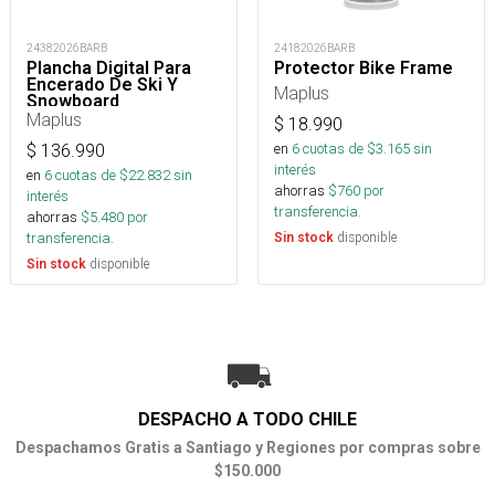
24382026BARB
24182026BARB
Plancha Digital Para
Protector Bike Frame
Encerado De Ski Y
Maplus
Snowboard
Maplus
$
18.990
en
6
cuotas de $
3.165
sin
$
136.990
interés
en
6
cuotas de $
22.832
sin
ahorras
$
760
por
interés
transferencia.
ahorras
$
5.480
por
transferencia.
disponible
Sin stock
disponible
Sin stock
DESPACHO A TODO CHILE
Despachamos Gratis a Santiago y Regiones por compras sobre
$150.000