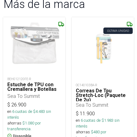
Más de la marca
ÚLTIMA UNIDAD
BEH012120FE-R
Estuche de TPU con
OC140103BA-R
Cremallera y Botellas
Correas De Tpu
Stretch-Loc (Paquete
Sea To Summit
De 2u)
$
26.900
Sea To Summit
en
6
cuotas de $
4.483
sin
$
11.900
interés
en
6
cuotas de $
1.983
sin
ahorras
$
1.080
por
interés
transferencia.
ahorras
$
480
por
Disponible