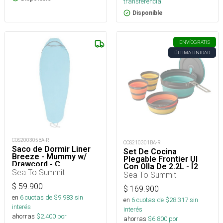
transferencia.
Disponible
ENVÍO
GRATIS
ÚLTIMA UNIDAD
COS200305BA-R
COS210301BA-R
Saco de Dormir Liner
Set De Cocina
Breeze - Mummy w/
Plegable Frontier Ul
Drawcord - C
Con Olla De 2.2L - [2
Sea To Summit
Personas] [5 Piezas]
Sea To Summit
$
59.900
$
169.900
en
6
cuotas de $
9.983
sin
en
6
cuotas de $
28.317
sin
interés
interés
ahorras
$
2.400
por
ahorras
$
6.800
por