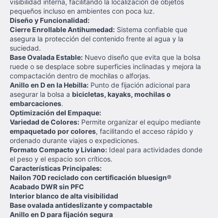
visibilidad interna, facilitando la localización de objetos
pequeños incluso en ambientes con poca luz.
Diseño y Funcionalidad:
Cierre Enrollable Antihumedad:
Sistema confiable que
asegura la protección del contenido frente al agua y la
suciedad.
Base Ovalada Estable:
Nuevo diseño que evita que la bolsa
ruede o se desplace sobre superficies inclinadas y mejora la
compactación dentro de mochilas o alforjas.
Anillo en D en la Hebilla:
Punto de fijación adicional para
asegurar la bolsa a
bicicletas, kayaks, mochilas o
embarcaciones
.
Optimización del Empaque:
Variedad de Colores:
Permite organizar el equipo mediante
empaquetado por colores
, facilitando el acceso rápido y
ordenado durante viajes o expediciones.
Formato Compacto y Liviano:
Ideal para actividades donde
el peso y el espacio son críticos.
Características Principales:
Nailon 70D reciclado con certificación bluesign®
Acabado DWR sin PFC
Interior blanco de alta visibilidad
Base ovalada antideslizante y compactable
Anillo en D para fijación segura