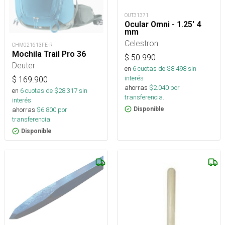
OUT31371
Ocular Omni - 1.25' 4
mm
Celestron
CHM021613FE-R
Mochila Trail Pro 36
$
50.990
Deuter
en
6
cuotas de $
8.498
sin
interés
$
169.900
ahorras
$
2.040
por
en
6
cuotas de $
28.317
sin
transferencia.
interés
ahorras
$
6.800
por
Disponible
transferencia.
Disponible