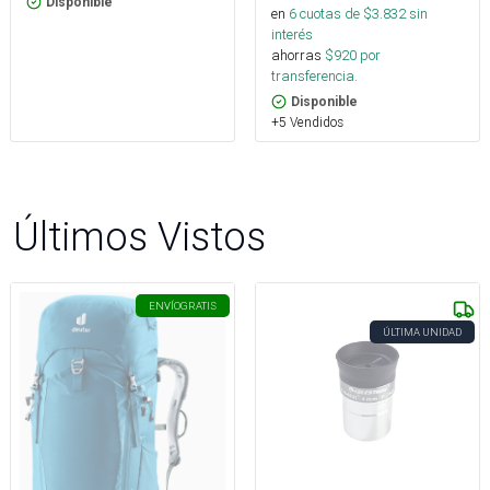
Disponible
en
6
cuotas de $
3.832
sin
interés
ahorras
$
920
por
transferencia.
Disponible
+5 Vendidos
Últimos Vistos
ENVÍO
GRATIS
ÚLTIMA UNIDAD