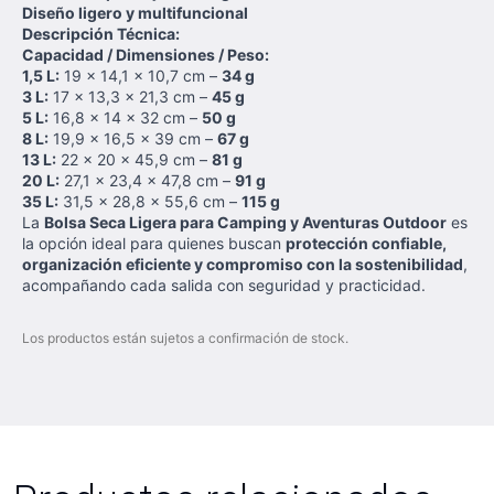
Diseño ligero y multifuncional
Descripción Técnica:
Capacidad / Dimensiones / Peso:
1,5 L:
19 x 14,1 x 10,7 cm –
34 g
3 L:
17 x 13,3 x 21,3 cm –
45 g
5 L:
16,8 x 14 x 32 cm –
50 g
8 L:
19,9 x 16,5 x 39 cm –
67 g
13 L:
22 x 20 x 45,9 cm –
81 g
20 L:
27,1 x 23,4 x 47,8 cm –
91 g
35 L:
31,5 x 28,8 x 55,6 cm –
115 g
La
Bolsa Seca Ligera para Camping y Aventuras Outdoor
es
la opción ideal para quienes buscan
protección confiable,
organización eficiente y compromiso con la sostenibilidad
,
acompañando cada salida con seguridad y practicidad.
Los productos están sujetos a confirmación de stock.