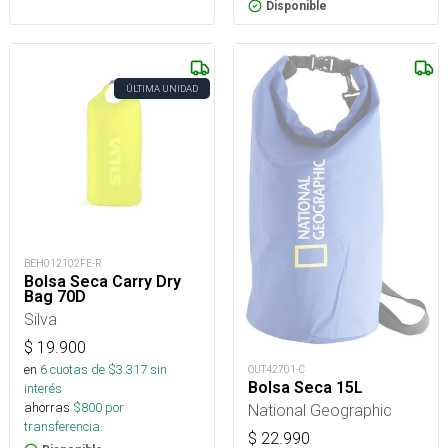
Disponible
ÚLTIMA UNIDAD
BEH012102FE-R
Bolsa Seca Carry Dry
Bag 70D
Silva
$
19.900
en
6
cuotas de $
3.317
sin
OUT42701-C
Bolsa Seca 15L
interés
ahorras
$
800
por
National Geographic
transferencia.
$
22.990