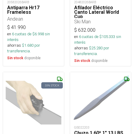
20582026BARB
20482026BARB
Antiparra Hr17
Afilador Eléctrico
Frameless
Canto Lateral World
Cup
Andean
Ski Man
$
41.990
$
632.000
en
6
cuotas de $
6.998
sin
en
6
cuotas de $
105.333
sin
interés
interés
ahorras
$
1.680
por
ahorras
$
25.280
por
transferencia.
transferencia.
disponible
Sin stock
disponible
Sin stock
SIN STOCK
GIS022203
Chuzo 1.60* 1" 13 LBS