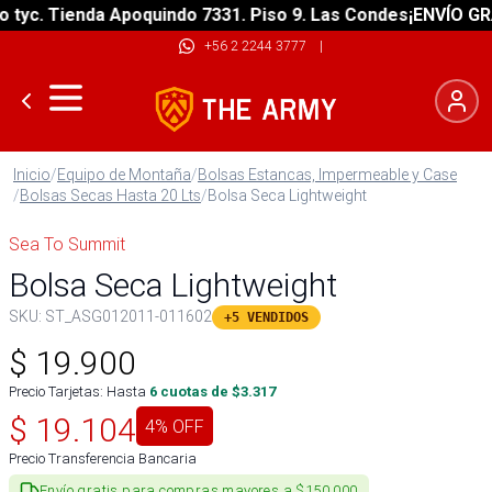
c. Tienda Apoquindo 7331. Piso 9. Las Condes
¡ENVÍO GRATIS
+56 2 2244 3777
|
Inicio
/
Equipo de Montaña
/
Bolsas Estancas, Impermeable y Case
/
Bolsas Secas Hasta 20 Lts
/
Bolsa Seca Lightweight
Sea To Summit
Bolsa Seca Lightweight
SKU:
ST_ASG012011-011602
+5 VENDIDOS
$
19.900
Precio Tarjetas: Hasta
6
cuotas de $
3.317
$
19.104
4
% OFF
Precio Transferencia Bancaria
Envío gratis para compras mayores a $150.000