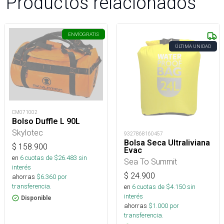
Productos relacionados
ENVÍO
GRATIS
ÚLTIMA UNIDAD
CM071002
Bolso Duffle L 90L
Skylotec
9327868160457
Bolsa Seca Ultraliviana
$
158.900
Evac
en
6
cuotas de $
26.483
sin
Sea To Summit
interés
$
24.900
ahorras
$
6.360
por
transferencia.
en
6
cuotas de $
4.150
sin
interés
Disponible
ahorras
$
1.000
por
transferencia.