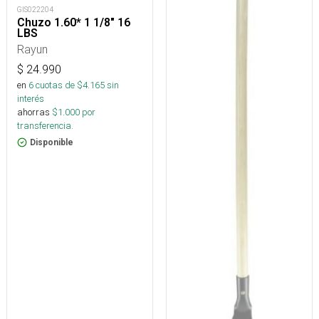
GIS022204
Chuzo 1.60* 1 1/8" 16
LBS
Rayun
$
24.990
en
6
cuotas de $
4.165
sin
interés
ahorras
$
1.000
por
transferencia.
Disponible