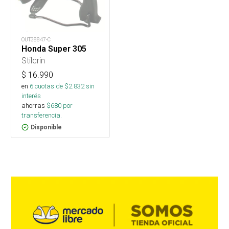
OUT38847-C
Honda Super 305
Stilcrin
$
16.990
en
6
cuotas de $
2.832
sin
interés
ahorras
$
680
por
transferencia.
Disponible