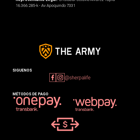
16.366.285-k - Av Apoquindo 7331
SIGUENOS
@sherpalife
MÉTODOS DE PAGO