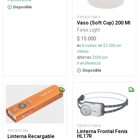
Disponible
TOR090513BA-R
Vaso (Soft Cup) 200 Ml
Fenix Light
$
15.000
en
6
cuotas de $
2.500
sin
interés
ahorras
$
600
por
transferencia.
Disponible
TOR281013NA-R
Linterna Frontal Fenix
TOR230413BA
HL17R
Linterna Recargable