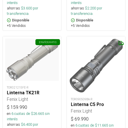
interés
interés
ahorras
$
3.600
por
ahorras
$
2.200
por
transferencia.
transferencia.
Disponible
Disponible
+5 Vendidos
+5 Vendidos
ENVÍO
GRATIS
TOR021215FE-R
Linterna TK21R
Fenix Light
TOR090509BA-R
Linterna C5 Pro
$
159.990
Fenix Light
en
6
cuotas de $
26.665
sin
$
69.990
interés
ahorras
$
6.400
por
en
6
cuotas de $
11.665
sin