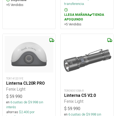
transferencia.
+5 Vendidos
LLEGA MAÑANA✔️TIENDA
APOQUINDO
+5 Vendidos
TOR141201FE
Linterna CL20R PRO
Fenix Light
TOR090510BA-R
Linterna C5 V2.0
$
59.990
Fenix Light
en
6
cuotas de $
9.998
sin
interés
$
59.990
ahorras
$
2.400
por
en
6
cuotas de $
9.998
sin