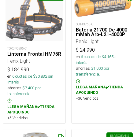
OUT43765-C
Bateria 21700 De 4000
mMah Arb-L21-4000P
Fenix Light
TOR040505-C
$
24.990
Linterna Frontal HM75R
en
6
cuotas de $
4.165
sin
Fenix Light
interés
ahorras
$
1.000
por
$
184.990
transferencia.
en
6
cuotas de $
30.832
sin
interés
LLEGA MAÑANA✔️TIENDA
ahorras
$
7.400
por
APOQUINDO
transferencia.
+30 Vendidos
LLEGA MAÑANA✔️TIENDA
APOQUINDO
+5 Vendidos
ENVÍO
GRATIS