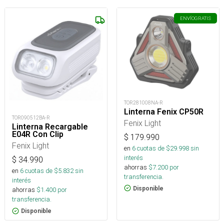
ENVÍO
GRATIS
TOR281008NA-R
Linterna Fenix CP50R
TOR090512BA-R
Fenix Light
Linterna Recargable
E04R Con Clip
$
179.990
Fenix Light
en
6
cuotas de $
29.998
sin
interés
$
34.990
ahorras
$
7.200
por
en
6
cuotas de $
5.832
sin
transferencia.
interés
Disponible
ahorras
$
1.400
por
transferencia.
Disponible