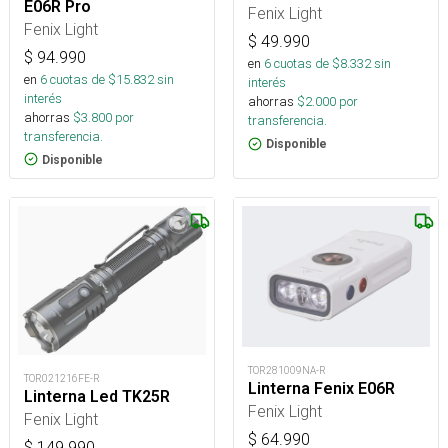
E06R Pro
Fenix Light
Fenix Light
$
49.990
$
94.990
en
6
cuotas de $
8.332
sin
en
6
cuotas de $
15.832
sin
interés
interés
ahorras
$
2.000
por
ahorras
$
3.800
por
transferencia.
transferencia.
Disponible
Disponible
TOR281009NA-R
TOR021216FE-R
Linterna Fenix E06R
Linterna Led TK25R
Fenix Light
Fenix Light
$
64.990
$
149.990