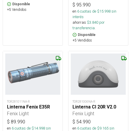
$
95.990
Disponible
+5 Vendidos
en
6
cuotas de $
15.998
sin
interés
ahorras
$
3.840
por
transferencia.
Disponible
+5 Vendidos
TOR281011NA-R
TOR281006NA-R
Linterna Fenix E35R
Linterna Cl 20R V2.0
Fenix Light
Fenix Light
$
89.990
$
54.990
en
6
cuotas de $
14.998
sin
en
6
cuotas de $
9.165
sin