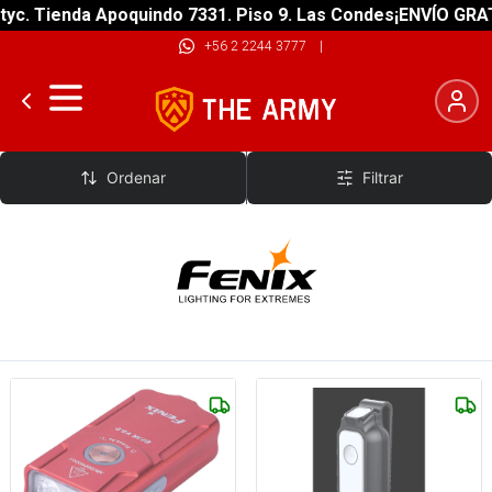
Tienda Apoquindo 7331. Piso 9. Las Condes
¡ENVÍO GRATIS! s
+56 2 2244 3777
|
Fenix Light
Ordenar
Filtrar