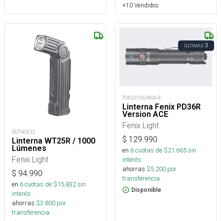
+10 Vendidos
3
ÚLTIMAS
TOR291004NA-R
Linterna Fenix PD36R
Version ACE
Fenix Light
OUT40632
$
129.990
Linterna WT25R / 1000
Lúmenes
en
6
cuotas de $
21.665
sin
Fenix Light
interés
ahorras
$
5.200
por
$
94.990
transferencia.
en
6
cuotas de $
15.832
sin
Disponible
interés
ahorras
$
3.800
por
transferencia.