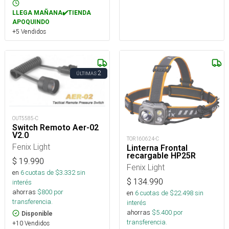
LLEGA MAÑANA✔️TIENDA
APOQUINDO
+5 Vendidos
2
ÚLTIMAS
OUT5585-C
Switch Remoto Aer-02
V2.0
TOR160624-C
Fenix Light
Linterna Frontal
recargable HP25R
$
19.990
Fenix Light
en
6
cuotas de $
3.332
sin
$
134.990
interés
ahorras
$
800
por
en
6
cuotas de $
22.498
sin
transferencia.
interés
ahorras
$
5.400
por
Disponible
transferencia.
+10 Vendidos