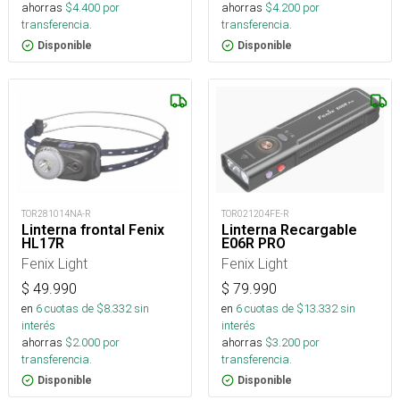
ahorras
$
4.400
por
ahorras
$
4.200
por
transferencia.
transferencia.
Disponible
Disponible
TOR281014NA-R
TOR021204FE-R
Linterna frontal Fenix
Linterna Recargable
HL17R
E06R PRO
Fenix Light
Fenix Light
$
49.990
$
79.990
en
6
cuotas de $
8.332
sin
en
6
cuotas de $
13.332
sin
interés
interés
ahorras
$
2.000
por
ahorras
$
3.200
por
transferencia.
transferencia.
Disponible
Disponible