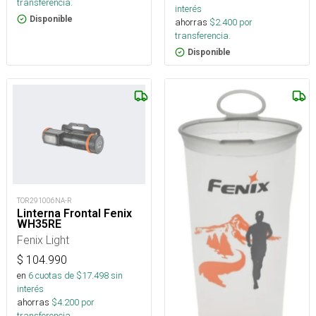
transferencia.
interés
Disponible
ahorras
$
2.400
por
transferencia.
Disponible
TOR291006NA-R
Linterna Frontal Fenix
WH35RE
Fenix Light
$
104.990
en
6
cuotas de $
17.498
sin
interés
ahorras
$
4.200
por
transferencia.