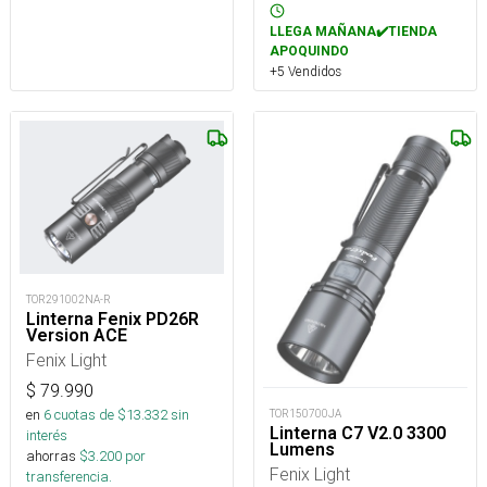
LLEGA MAÑANA✔️TIENDA
APOQUINDO
+5 Vendidos
TOR291002NA-R
Linterna Fenix PD26R
Version ACE
Fenix Light
$
79.990
en
6
cuotas de $
13.332
sin
TOR150700JA
Linterna C7 V2.0 3300
interés
Lumens
ahorras
$
3.200
por
Fenix Light
transferencia.