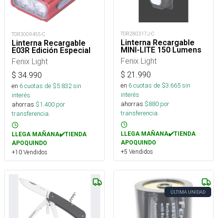
TOR280317J-C
TOR3009455-C
Linterna Recargable
Linterna Recargable
MINI-LITE 150 Lumens
E03R Edición Especial
Fenix Light
Fenix Light
$
21.990
$
34.990
en
6
cuotas de $
3.665
sin
en
6
cuotas de $
5.832
sin
interés
interés
ahorras
$
880
por
ahorras
$
1.400
por
transferencia.
transferencia.
LLEGA MAÑANA✔️TIENDA
LLEGA MAÑANA✔️TIENDA
APOQUINDO
APOQUINDO
+5 Vendidos
+10 Vendidos
ÚLTIMA UNIDAD