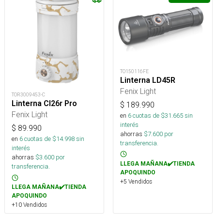
TO150116FE
Linterna LD45R
Fenix Light
TOR3009453-C
Linterna Cl26r Pro
$
189.990
Fenix Light
en
6
cuotas de $
31.665
sin
interés
$
89.990
ahorras
$
7.600
por
en
6
cuotas de $
14.998
sin
transferencia.
interés
ahorras
$
3.600
por
LLEGA MAÑANA✔️TIENDA
transferencia.
APOQUINDO
+5 Vendidos
LLEGA MAÑANA✔️TIENDA
APOQUINDO
+10 Vendidos