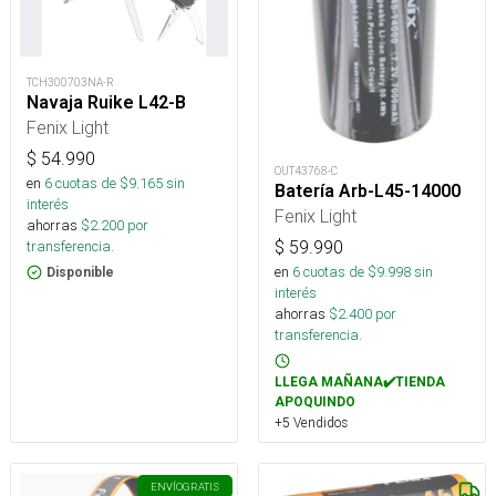
TCH300703NA-R
Navaja Ruike L42-B
Fenix Light
$
54.990
OUT43768-C
en
6
cuotas de $
9.165
sin
Batería Arb-L45-14000
interés
Fenix Light
ahorras
$
2.200
por
$
59.990
transferencia.
en
6
cuotas de $
9.998
sin
Disponible
interés
ahorras
$
2.400
por
transferencia.
LLEGA MAÑANA✔️TIENDA
APOQUINDO
+5 Vendidos
ENVÍO
GRATIS