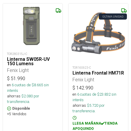
ÚLTIMA UNIDAD
TOR280315J-C
Linterna SW05R-UV
150 Lumens
TOR160623-C
Fenix Light
Linterna Frontal HM71R
$
51.990
Fenix Light
en
6
cuotas de $
8.665
sin
$
142.990
interés
en
6
cuotas de $
23.832
sin
ahorras
$
2.080
por
interés
transferencia.
ahorras
$
5.720
por
Disponible
transferencia.
+5 Vendidos
LLEGA MAÑANA✔️TIENDA
APOQUINDO