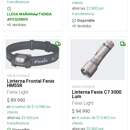
transferencia.
interés
ahorras
$
2.800
por
transferencia.
LLEGA MAÑANA✔️TIENDA
APOQUINDO
Disponible
+5 Vendidos
+5 Vendidos
TOR281016NA-R
Linterna Frontal Fenix
HM55R
TOR281003NA-R
Fenix Light
Linterna Fenix C7 3000
Lum
$
89.990
Fenix Light
en
6
cuotas de $
14.998
sin
$
94.990
interés
ahorras
$
3.600
por
en
6
cuotas de $
15.832
sin
transferencia.
interés
ahorras
$
3.800
por
Disponible