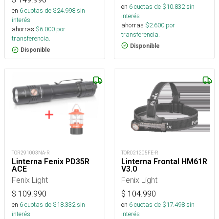
en
6
cuotas de $
10.832
sin
en
6
cuotas de $
24.998
sin
interés
interés
ahorras
$
2.600
por
ahorras
$
6.000
por
transferencia.
transferencia.
Disponible
Disponible
TOR291003NA-R
TOR021205FE-R
Linterna Fenix PD35R
Linterna Frontal HM61R
ACE
V3.0
Fenix Light
Fenix Light
$
109.990
$
104.990
en
6
cuotas de $
18.332
sin
en
6
cuotas de $
17.498
sin
interés
interés