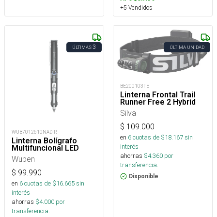
+5 Vendidos
3
ÚLTIMAS
ÚLTIMA UNIDAD
BE200103FE
Linterna Frontal Trail
Runner Free 2 Hybrid
Silva
$
109.000
WUB7012610NAD-R
en
6
cuotas de $
18.167
sin
Linterna Bolígrafo
interés
Multifuncional LED
ahorras
$
4.360
por
Wuben
transferencia.
$
99.990
Disponible
en
6
cuotas de $
16.665
sin
interés
ahorras
$
4.000
por
transferencia.