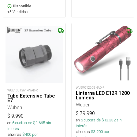
Disponible
+5 Vendidos
WUB7012608NAD-R
WUB13012614NAD-R
Linterna LED E12R 1200
Tubo Extensive Tube
Lumens
E7
Wuben
Wuben
$
79.990
$
9.990
en
6
cuotas de $
13.332
sin
en
6
cuotas de $
1.665
sin
interés
interés
ahorras
$
3.200
por
ahorras
$
400
por