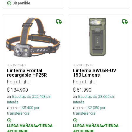
Disponible
TOR160624-C
TOR280315J-C
Linterna Frontal
Linterna SW05R-UV
recargable HP25R
150 Lumens
Fenix Light
Fenix Light
$
134.990
$
51.990
en
6
cuotas de $
22.498
sin
en
6
cuotas de $
8.665
sin
interés
interés
ahorras
$
5.400
por
ahorras
$
2.080
por
transferencia.
transferencia.
LLEGA MAÑANA✔️TIENDA
LLEGA MAÑANA✔️TIENDA
APOQUINDO
APOQUINDO