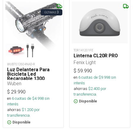
3
ÚLTIMAS
TOR141201FE
Linterna CL20R PRO
Fenix Light
WUB7012604NAD-R
Luz Delantera Para
$
59.990
Bicicleta Led
en
6
cuotas de $
9.998
sin
Recargable 1300
Lúmenes
Wuben
interés
ahorras
$
2.400
por
$
29.990
transferencia.
en
6
cuotas de $
4.998
sin
Disponible
interés
ahorras
$
1.200
por
transferencia.
Disponible