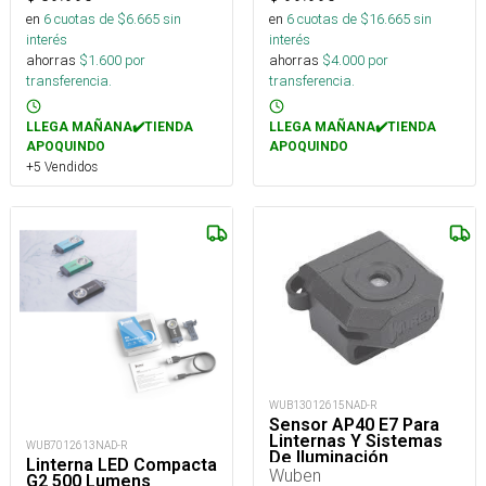
en
6
cuotas de $
6.665
sin
en
6
cuotas de $
16.665
sin
interés
interés
ahorras
$
1.600
por
ahorras
$
4.000
por
transferencia.
transferencia.
LLEGA MAÑANA✔️TIENDA
LLEGA MAÑANA✔️TIENDA
APOQUINDO
APOQUINDO
+5 Vendidos
WUB13012615NAD-R
Sensor AP40 E7 Para
Linternas Y Sistemas
WUB7012613NAD-R
De Iluminación
Linterna LED Compacta
Wuben
G2 500 Lumens