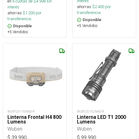
interés
en
6
cuotas de $
4.998
sin
ahorras
$
2.400
por
interés
transferencia.
ahorras
$
1.200
por
transferencia.
Disponible
+5 Vendidos
Disponible
+5 Vendidos
WUB120116NAD-R
WUB120102NAD-R
Linterna Frontal H4 800
Linterna LED T1 2000
Lumens
Lumens
Wuben
Wuben
$
39.990
$
99.990