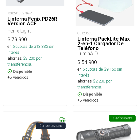
TOR291002NA-R
Linterna Fenix PD26R
Version ACE
Fenix Light
OUT28650
Linterna PackLite Max
$
79.990
2-en-1 Cargador De
en
6
cuotas de $
13.332
sin
Teléfono
interés
LuminAID
ahorras
$
3.200
por
$
54.900
transferencia.
en
6
cuotas de $
9.150
sin
Disponible
interés
+5 Vendidos
ahorras
$
2.200
por
transferencia.
Disponible
+5 Vendidos
ENVÍO
GRATIS
ÚLTIMA UNIDAD