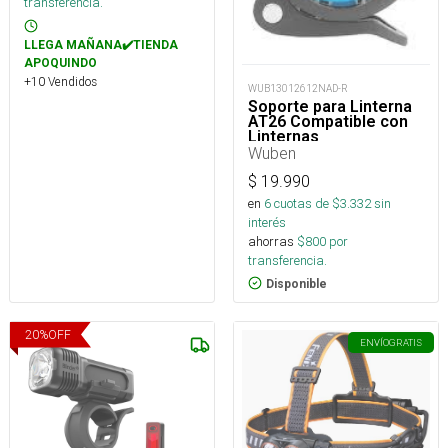
transferencia.
LLEGA MAÑANA✔️TIENDA
APOQUINDO
+10 Vendidos
WUB13012612NAD-R
Soporte para Linterna
AT26 Compatible con
Linternas
Wuben
$
19.990
en
6
cuotas de $
3.332
sin
interés
ahorras
$
800
por
transferencia.
Disponible
20
%
OFF
ENVÍO
GRATIS