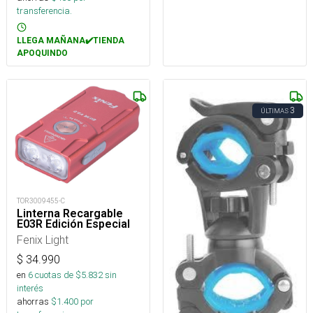
transferencia.
LLEGA MAÑANA✔️TIENDA
APOQUINDO
3
ÚLTIMAS
TOR3009455-C
Linterna Recargable
E03R Edición Especial
Fenix Light
$
34.990
en
6
cuotas de $
5.832
sin
interés
ahorras
$
1.400
por