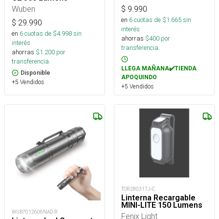
Wuben
$
9.990
en
6
cuotas de $
1.665
sin
$
29.990
interés
en
6
cuotas de $
4.998
sin
ahorras
$
400
por
interés
transferencia.
ahorras
$
1.200
por
transferencia.
LLEGA MAÑANA✔️TIENDA
Disponible
APOQUINDO
+5 Vendidos
+5 Vendidos
TOR280317J-C
Linterna Recargable
MINI-LITE 150 Lumens
WUB7012606NAD-R
Fenix Light