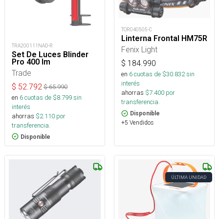
TOR040505-C
Linterna Frontal HM75R
TRA200111NAD-R
Fenix Light
Set De Luces Blinder
Pro 400 lm
$
184.990
Trade
en
6
cuotas de $
30.832
sin
interés
$
52.792
$
65.990
ahorras
$
7.400
por
en
6
cuotas de $
8.799
sin
transferencia.
interés
Disponible
ahorras
$
2.110
por
+5 Vendidos
transferencia.
Disponible
ÚLTIMA UNIDAD