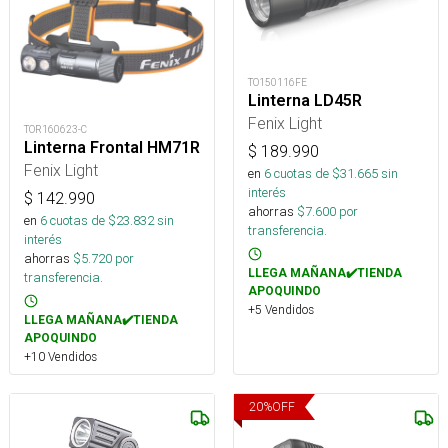
TO150116FE
Linterna LD45R
Fenix Light
TOR160623-C
Linterna Frontal HM71R
$
189.990
Fenix Light
en
6
cuotas de $
31.665
sin
interés
$
142.990
ahorras
$
7.600
por
en
6
cuotas de $
23.832
sin
transferencia.
interés
ahorras
$
5.720
por
LLEGA MAÑANA✔️TIENDA
transferencia.
APOQUINDO
+5 Vendidos
LLEGA MAÑANA✔️TIENDA
APOQUINDO
+10 Vendidos
20
%
OFF