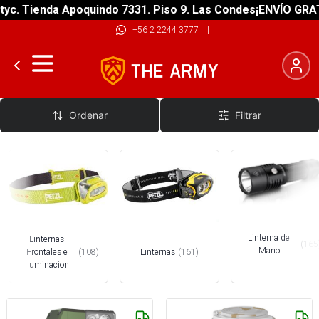
Tienda Apoquindo 7331. Piso 9. Las Condes
¡ENVÍO GRATIS! s
+56 2 2244 3777
|
Iluminación
Ordenar
Filtrar
Linterna de
Linternas
(
165
Mano
Frontales e
(
108
)
Linternas
(
161
)
Iluminacion