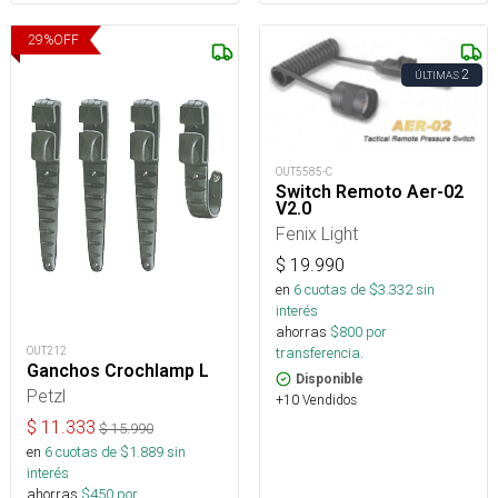
29
%
OFF
2
ÚLTIMAS
OUT5585-C
Switch Remoto Aer-02
V2.0
Fenix Light
$
19.990
en
6
cuotas de $
3.332
sin
interés
ahorras
$
800
por
OUT212
transferencia.
Ganchos Crochlamp L
Disponible
Petzl
+10 Vendidos
$
11.333
$
15.990
en
6
cuotas de $
1.889
sin
interés
ahorras
$
450
por