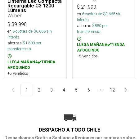
Linterna Led Compacta
Recargable C3 1200
$
21.990
Lúmens
en
6
cuotas de $
3.665
sin
Wuben
interés
$
39.990
ahorras
$
880
por
en
6
cuotas de $
6.665
sin
transferencia.
interés
ahorras
$
1.600
por
LLEGA MAÑANA✔️TIENDA
transferencia.
APOQUINDO
+5 Vendidos
LLEGA MAÑANA✔️TIENDA
APOQUINDO
+5 Vendidos
1
2
3
4
5
6
12
Más páginas
DESPACHO A TODO CHILE
Despachamos Gratis a Santiago y Regiones por compras sobre