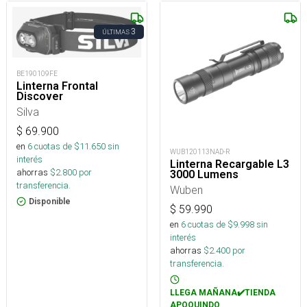
3
ÚLTIMAS
BE190109FE
Linterna Frontal
Discover
Silva
$
69.900
en
6
cuotas de $
11.650
sin
WUB120113NAD-R
interés
Linterna Recargable L3
ahorras
$
2.800
por
3000 Lumens
transferencia.
Wuben
Disponible
$
59.990
en
6
cuotas de $
9.998
sin
interés
ahorras
$
2.400
por
transferencia.
LLEGA MAÑANA✔️TIENDA
APOQUINDO