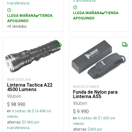
transferencia.
transferencia.
LLEGA MAÑANA✔️TIENDA
LLEGA MAÑANA✔️TIENDA
APOQUINDO
APOQUINDO
+5 Vendidos
WUB120200JA-R
Linterna Tactica A22
WUB120121NAD-R
4500 Lumens
Funda de Nylon para
Wuben
Linterna AS5
Wuben
$
98.990
en
6
cuotas de $
16.498
sin
$
9.990
interés
en
6
cuotas de $
1.665
sin
ahorras
$
3.960
por
interés
transferencia.
ahorras
$
400
por