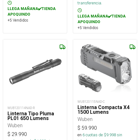
transferencia.
LLEGA MAÑANA✔️TIENDA
APOQUINDO
LLEGA MAÑANA✔️TIENDA
+5 Vendidos
APOQUINDO
+5 Vendidos
WUB120115NAD-C
Linterna Compacta X4
WUB120114NAD-R
1500 Lumens
Linterna Tipo Pluma
PL01 650 Lumens
Wuben
Wuben
$
59.990
$
29.990
en
6
cuotas de $
9.998
sin