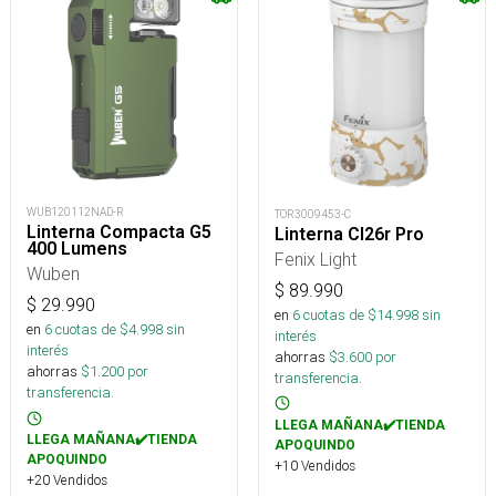
WUB120112NAD-R
TOR3009453-C
Linterna Compacta G5
Linterna Cl26r Pro
400 Lumens
Fenix Light
Wuben
$
89.990
$
29.990
en
6
cuotas de $
14.998
sin
en
6
cuotas de $
4.998
sin
interés
interés
ahorras
$
3.600
por
ahorras
$
1.200
por
transferencia.
transferencia.
LLEGA MAÑANA✔️TIENDA
LLEGA MAÑANA✔️TIENDA
APOQUINDO
APOQUINDO
+10 Vendidos
+20 Vendidos