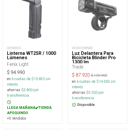
OUT40632
VIC200108NAD
Linterna WT25R / 1000
Luz Delantera Para
Lúmenes
Bicicleta Blinder Pro
1300 lm
Fenix Light
Trade
$
94.990
$
87.920
$
109.900
en
6
cuotas de $
15.832
sin
en
6
cuotas de $
14.653
sin
interés
interés
ahorras
$
3.800
por
ahorras
$
3.520
por
transferencia.
transferencia.
Disponible
LLEGA MAÑANA✔️TIENDA
APOQUINDO
+5 Vendidos