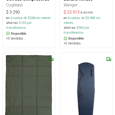
Coghlans
Wenger
$
3.290
$
23.913
$
42.990
en
6
cuotas de $
548
sin interés
en
6
cuotas de $
3.986
sin
ahorras
$
130
por
interés
transferencia.
ahorras
$
960
por
transferencia.
Disponible
+5 Vendidos
Disponible
+5 Vendidos