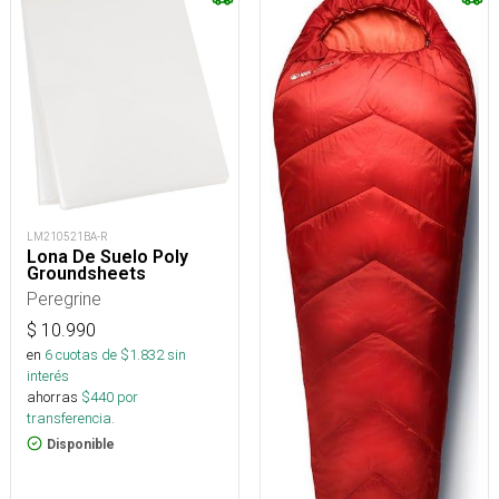
LM210521BA-R
Lona De Suelo Poly
Groundsheets
Peregrine
$
10.990
en
6
cuotas de $
1.832
sin
interés
ahorras
$
440
por
transferencia.
Disponible