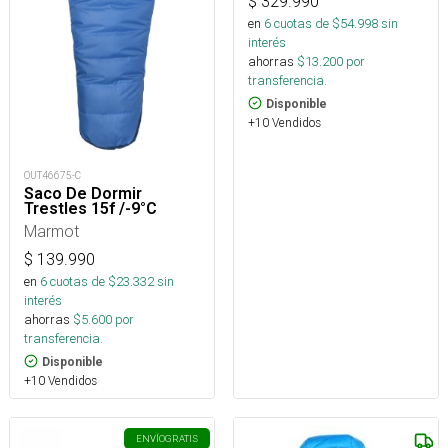
$
329.990
en
6
cuotas de $
54.998
sin
interés
ahorras
$
13.200
por
transferencia.
Disponible
+10 Vendidos
OUT46675-C
Saco De Dormir
Trestles 15f /-9°C
Marmot
$
139.990
en
6
cuotas de $
23.332
sin
interés
ahorras
$
5.600
por
transferencia.
Disponible
+10 Vendidos
ENVÍO
GRATIS