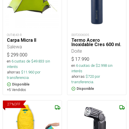
OUT4643-R
DOIT2006005
Carpa Micra II
Termo Acero
Inoxidable Cres 600 ml.
Salewa
Doite
$
299.000
$
17.990
en
6
cuotas de $
49.833
sin
en
6
cuotas de $
2.998
sin
interés
interés
ahorras
$
11.960
por
ahorras
$
720
por
transferencia.
transferencia.
Disponible
Disponible
+5 Vendidos
27
%
OFF