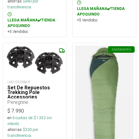
ahorras
$
840
por
transferencia.
LLEGA MAÑANA✔️TIENDA
APOQUINDO
+5 Vendidos
LLEGA MAÑANA✔️TIENDA
APOQUINDO
+5 Vendidos
ENVÍO
GRATIS
LM210523BA-R
Set De Repuestos
Trekking Pole
Accessories
Peregrine
$
7.990
en
6
cuotas de $
1.332
sin
interés
ahorras
$
320
por
transferencia.