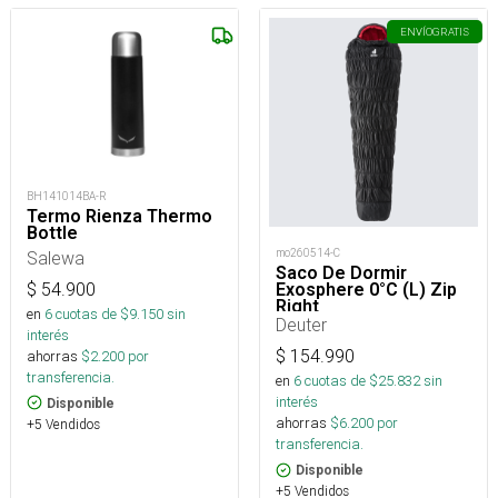
ENVÍO
GRATIS
BH141014BA-R
Termo Rienza Thermo
Bottle
mo260514-C
Salewa
Saco De Dormir
$
54.900
Exosphere 0°C (L) Zip
Right
en
6
cuotas de $
9.150
sin
Deuter
interés
$
154.990
ahorras
$
2.200
por
transferencia.
en
6
cuotas de $
25.832
sin
interés
Disponible
ahorras
$
6.200
por
+5 Vendidos
transferencia.
Disponible
+5 Vendidos