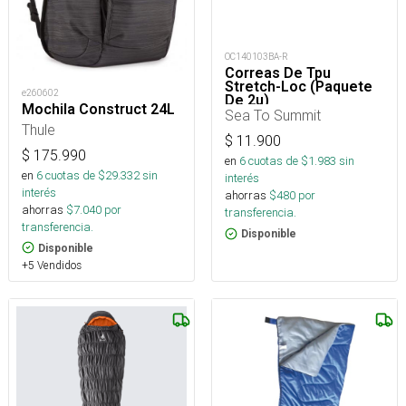
OC140103BA-R
Correas De Tpu
Stretch-Loc (Paquete
e260602
De 2u)
Mochila Construct 24L
Sea To Summit
Thule
$
11.900
$
175.990
en
6
cuotas de $
1.983
sin
en
6
cuotas de $
29.332
sin
interés
interés
ahorras
$
480
por
ahorras
$
7.040
por
transferencia.
transferencia.
Disponible
Disponible
+5 Vendidos