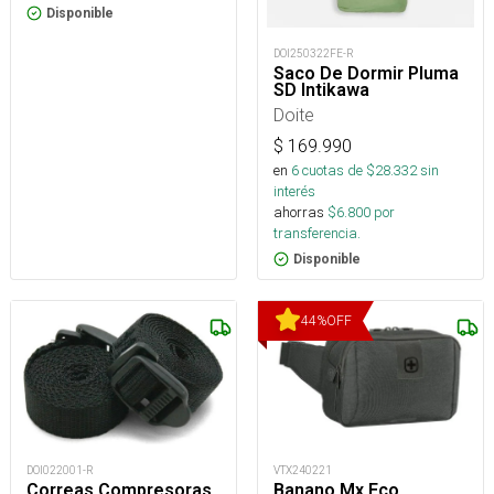
Disponible
DOI250322FE-R
Saco De Dormir Pluma
SD Intikawa
Doite
$
169.990
en
6
cuotas de $
28.332
sin
interés
ahorras
$
6.800
por
transferencia.
Disponible
44
%
OFF
DOI022001-R
VTX240221
Correas Compresoras
Banano Mx Eco