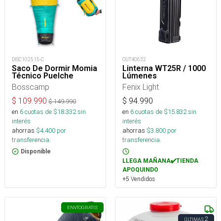
DISC102515-C
OUT40632
Saco De Dormir Momia
Linterna WT25R / 1000
Técnico Puelche
Lúmenes
Bosscamp
Fenix Light
$
109.990
$
94.990
$
149.990
en
6
cuotas de $
18.332
sin
en
6
cuotas de $
15.832
sin
interés
interés
ahorras
$
4.400
por
ahorras
$
3.800
por
transferencia.
transferencia.
Disponible
LLEGA MAÑANA✔️TIENDA
APOQUINDO
+5 Vendidos
ENVÍO
GRATIS
2
ÚLTIMAS