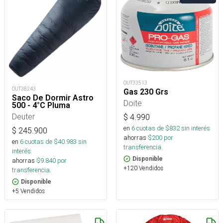
OUT33513
OUT38243
Gas 230 Grs
Saco De Dormir Astro
Doite
500 - 4°C Pluma
Deuter
$
4.990
en
6
cuotas de $
832
sin interés
$
245.900
ahorras
$
200
por
en
6
cuotas de $
40.983
sin
transferencia.
interés
Disponible
ahorras
$
9.840
por
+120 Vendidos
transferencia.
Disponible
+5 Vendidos