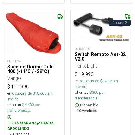
2
ÚLTIMAS
OUT5585-C
Switch Remoto Aer-02
V2.0
OUT11752
Fenix Light
Saco de Dormir Deki
400 (-11°C / -29°C)
$
19.990
Vango
en
6
cuotas de $
3.332
sin
$
111.990
interés
ahorras
$
800
por
en
6
cuotas de $
18.665
sin
transferencia.
interés
ahorras
$
4.480
por
Disponible
transferencia.
+10 Vendidos
LLEGA MAÑANA✔️TIENDA
APOQUINDO
+70 Vendidos