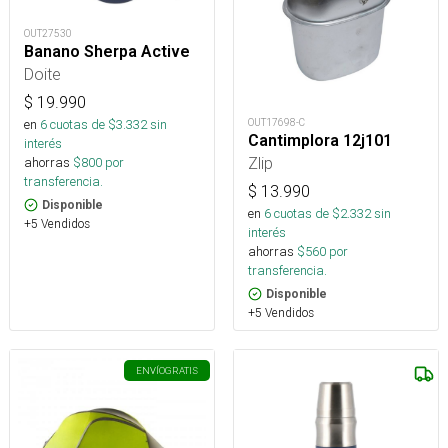
OUT27530
Banano Sherpa Active
Doite
$
19.990
OUT17698-C
en
6
cuotas de $
3.332
sin
Cantimplora 12j101
interés
Zlip
ahorras
$
800
por
transferencia.
$
13.990
Disponible
en
6
cuotas de $
2.332
sin
+5 Vendidos
interés
ahorras
$
560
por
transferencia.
Disponible
+5 Vendidos
ENVÍO
GRATIS