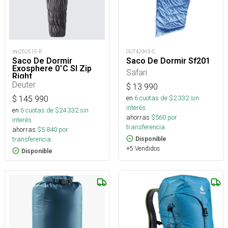
mo260515-R
OUT42969-C
Saco De Dormir
Saco De Dormir Sf201
Exosphere 0°C Sl Zip
Safari
Right
Deuter
$
13.990
en
6
cuotas de $
2.332
sin
$
145.990
interés
en
6
cuotas de $
24.332
sin
ahorras
$
560
por
interés
transferencia.
ahorras
$
5.840
por
transferencia.
Disponible
+5 Vendidos
Disponible