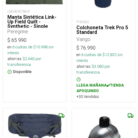
LM240507BA-R
Manta Sintética Link-
Up Field Quilt -
T150502
Synthetic - Single
Colchoneta Trek Pro 5
Peregrine
Standard
Vango
$
65.990
en
6
cuotas de $
10.998
sin
$
76.990
interés
en
6
cuotas de $
12.832
sin
ahorras
$
2.640
por
interés
transferencia.
ahorras
$
3.080
por
transferencia.
Disponible
LLEGA MAÑANA✔️TIENDA
APOQUINDO
+30 Vendidos