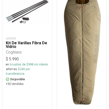
d230335
Kit De Varillas Fibra De
Vidrio
Coghlans
$
5.990
en
6
cuotas de $
998
sin interés
ahorras
$
240
por
transferencia.
Disponible
+30 Vendidos