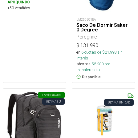
APOQUINDO
+50 Vendidos
LM250501BA
Saco De Dormir Saker
0 Degree
Peregrine
$
131.990
en
6
cuotas de $
21.998
sin
interés
ahorras
$
5.280
por
transferencia.
Disponible
ENVÍO
GRATIS
3
ÚLTIMAS
ÚLTIMA UNIDAD