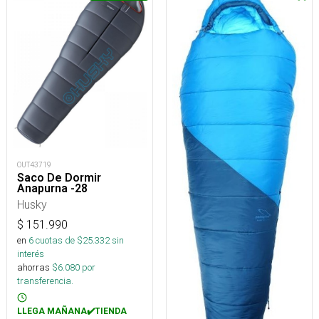
OUT43719
Saco De Dormir
Anapurna -28
Husky
$
151.990
en
6
cuotas de $
25.332
sin
interés
ahorras
$
6.080
por
transferencia.
LLEGA MAÑANA✔️TIENDA