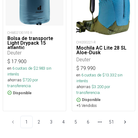
CHM021301FE-R
Bolsa de transporte
Light Drypack 15
CHI200221-R
atlantic
Mochila AC Lite 28 SL
Deuter
Aloe-Dusk
Deuter
$
17.900
$
79.990
en
6
cuotas de $
2.983
sin
interés
en
6
cuotas de $
13.332
sin
ahorras
$
720
por
interés
transferencia.
ahorras
$
3.200
por
transferencia.
Disponible
Disponible
+5 Vendidos
1
2
3
4
5
6
51
Más páginas