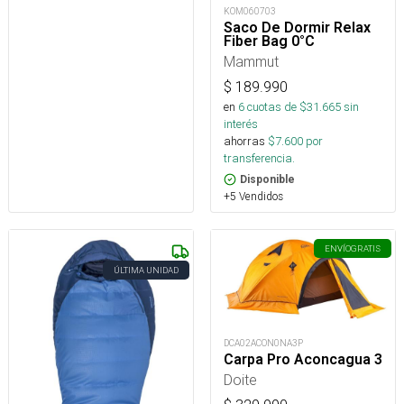
KOM060703
Saco De Dormir Relax
Fiber Bag 0°C
Mammut
$
189.990
en
6
cuotas de $
31.665
sin
interés
ahorras
$
7.600
por
transferencia.
Disponible
+5 Vendidos
ENVÍO
GRATIS
ÚLTIMA UNIDAD
DCA02ACON0NA3P
Carpa Pro Aconcagua 3
Doite