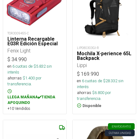
TOR3009455-C
Linterna Recargable
E03R Edición Especial
LIP080303GI-R
Fenix Light
Mochila X-perience 65L
Backpack
$
34.990
Lippi
en
6
cuotas de $
5.832
sin
interés
$
169.990
ahorras
$
1.400
por
en
6
cuotas de $
28.332
sin
transferencia.
interés
ahorras
$
6.800
por
LLEGA MAÑANA✔️TIENDA
transferencia.
APOQUINDO
Disponible
+10 Vendidos
ENVÍO
GRATIS
ÚLTIMA UNIDAD