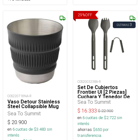
29
%
OFF
3
ÚLTIMAS
COS200323BA-R
Set De Cubiertos
Frontier Ul [2 Piezas]
Cuchara Y Tenedor De
COS220718NA-R
Mango Largo
Sea To Summit
Vaso Detour Stainless
Steel Collapsible Mug
$
16.333
$
22.900
Sea To Summit
en
6
cuotas de $
2.722
sin
$
20.900
interés
en
6
cuotas de $
3.483
sin
ahorras
$
650
por
interés
transferencia.