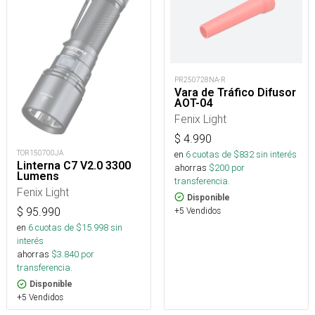
PR250728NA-R
Vara de Tráfico Difusor
AOT-04
Fenix Light
$
4.990
en
6
cuotas de $
832
sin interés
TOR150700JA
Linterna C7 V2.0 3300
ahorras
$
200
por
Lumens
transferencia.
Fenix Light
Disponible
+5 Vendidos
$
95.990
en
6
cuotas de $
15.998
sin
interés
ahorras
$
3.840
por
transferencia.
Disponible
+5 Vendidos