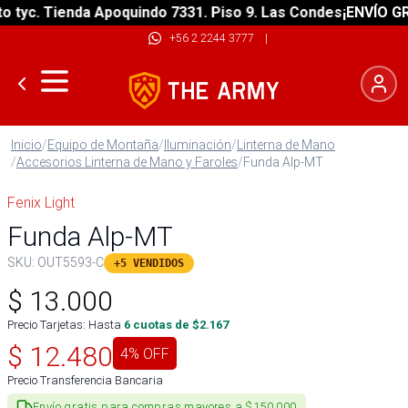
yc. Tienda Apoquindo 7331. Piso 9. Las Condes
¡ENVÍO GRATI
+56 2 2244 3777
|
Inicio
/
Equipo de Montaña
/
Iluminación
/
Linterna de Mano
/
Accesorios Linterna de Mano y Faroles
/
Funda Alp-MT
Fenix Light
Funda Alp-MT
SKU:
OUT5593-C
+5 VENDIDOS
$
13.000
Precio Tarjetas: Hasta
6
cuotas de $
2.167
$
12.480
4
% OFF
Precio Transferencia Bancaria
Envío gratis para compras mayores a $150.000