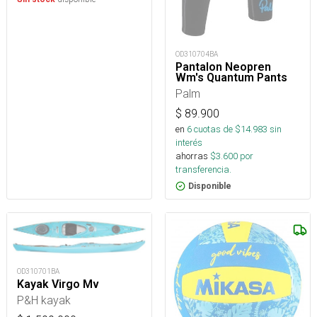
OD310704BA
Pantalon Neopren
Wm's Quantum Pants
Palm
$
89.900
en
6
cuotas de $
14.983
sin
interés
ahorras
$
3.600
por
transferencia.
Disponible
OD310701BA
Kayak Virgo Mv
P&H kayak