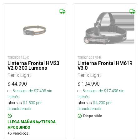
TOR280312J-C
TOR021205FE-R
Linterna Frontal HM23
Linterna Frontal HM61R
V2.0 300 Lumens
V3.0
Fenix Light
Fenix Light
$
44.990
$
104.990
en
6
cuotas de $
7.498
sin
en
6
cuotas de $
17.498
sin
interés
interés
ahorras
$
1.800
por
ahorras
$
4.200
por
transferencia.
transferencia.
Disponible
LLEGA MAÑANA✔️TIENDA
APOQUINDO
+5 Vendidos