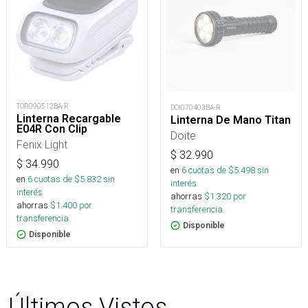
TOR090512BA-R
DOI070403BA-R
Linterna Recargable
Linterna De Mano Titan
E04R Con Clip
Doite
Fenix Light
$
32.990
$
34.990
en
6
cuotas de $
5.498
sin
en
6
cuotas de $
5.832
sin
interés
interés
ahorras
$
1.320
por
ahorras
$
1.400
por
transferencia.
transferencia.
Disponible
Disponible
Últimos Vistos