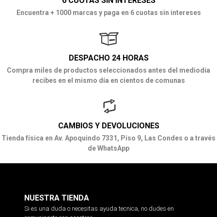
6 CUOTAS SIN INTERESES
Encuentra + 1000 marcas y paga en 6 cuotas sin intereses
DESPACHO 24 HORAS
Compra miles de productos seleccionados antes del mediodía
recibes en el mismo día en cientos de comunas
CAMBIOS Y DEVOLUCIONES
Tienda física en Av. Apoquindo 7331, Piso 9, Las Condes o a través
de WhatsApp
NUESTRA TIENDA
Si es una duda o necesitas ayuda tecnica, no dudes en