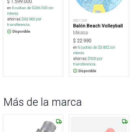
$
1.599.000
en
6
cuotas de $
266.500
sin
interés
ahorras
$
63.960
por
GS211205
transferencia.
Balón Beach Volleyball
Mikasa
Disponible
$
22.990
en
6
cuotas de $
3.832
sin
interés
ahorras
$
920
por
transferencia.
Disponible
Más de la marca