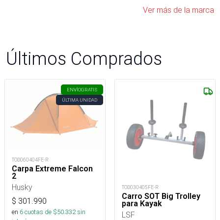
Ver más de la marca
Últimos Comprados
ENVÍO
GRATIS
ÚLTIMA UNIDAD
TOD060404FE-R
Carpa Extreme Falcon
2
Husky
TOD030405FE-R
Carro SOT Big Trolley
$
301.990
para Kayak
en
6
cuotas de $
50.332
sin
LSF