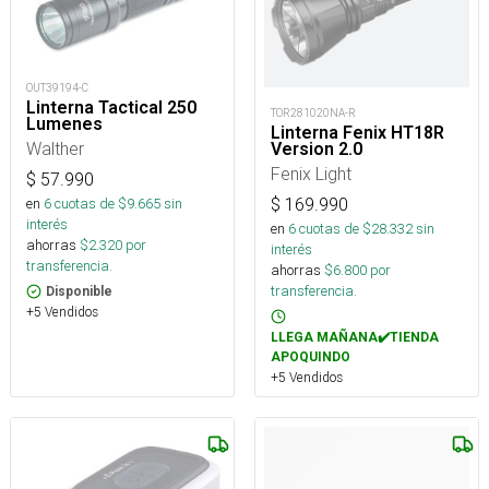
OUT39194-C
Linterna Tactical 250
TOR281020NA-R
Lumenes
Linterna Fenix HT18R
Walther
Version 2.0
Fenix Light
$
57.990
$
169.990
en
6
cuotas de $
9.665
sin
interés
en
6
cuotas de $
28.332
sin
ahorras
$
2.320
por
interés
transferencia.
ahorras
$
6.800
por
transferencia.
Disponible
+5 Vendidos
LLEGA MAÑANA✔️TIENDA
APOQUINDO
+5 Vendidos