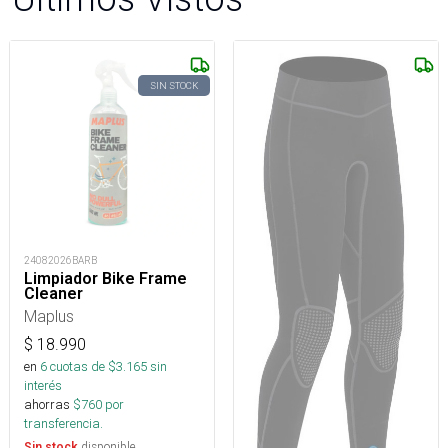
SIN STOCK
24082026BARB
Limpiador Bike Frame
Cleaner
Maplus
$
18.990
en
6
cuotas de $
3.165
sin
interés
ahorras
$
760
por
transferencia.
disponible
Sin stock