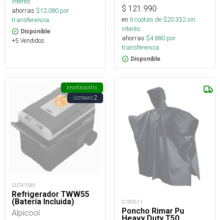
interés
$
121.990
ahorras
$
12.080
por
en
6
cuotas de $
20.332
sin
transferencia.
interés
Disponible
ahorras
$
4.880
por
+5 Vendidos
transferencia.
Disponible
ENVÍO
GRATIS
2
ÚLTIMAS
OUT41089
Refrigerador TWW55
(Batería Incluida)
G180611
Poncho Rimar Pu
Alpicool
Heavy Duty T50