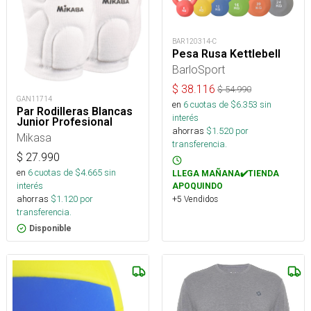
BAR120314-C
Pesa Rusa Kettlebell
BarloSport
$
38.116
$
54.990
GAN11714
en
6
cuotas de $
6.353
sin
Par Rodilleras Blancas
interés
Junior Profesional
ahorras
$
1.520
por
Mikasa
transferencia.
$
27.990
en
6
cuotas de $
4.665
sin
LLEGA MAÑANA✔️TIENDA
interés
APOQUINDO
ahorras
$
1.120
por
+5 Vendidos
transferencia.
Disponible