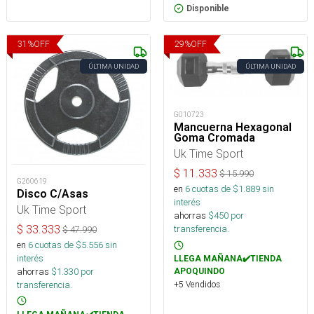
Disponible
31
%
OFF
29
%
OFF
ÚLTIMA UNIDAD
ÚLTIMA UNIDAD
G010723
Mancuerna Hexagonal
Goma Cromada
Uk Time Sport
$
11.333
$
15.990
G260619
en
6
cuotas de $
1.889
sin
Disco C/Asas
interés
Uk Time Sport
ahorras
$
450
por
$
33.333
transferencia.
$
47.990
en
6
cuotas de $
5.556
sin
interés
LLEGA MAÑANA✔️TIENDA
ahorras
$
1.330
por
APOQUINDO
transferencia.
+5 Vendidos