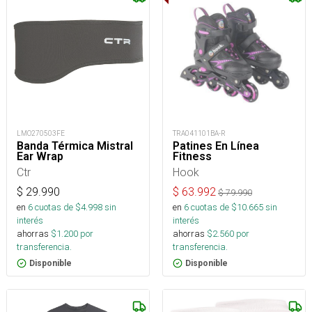
LMO270503FE
TRA041101BA-R
Banda Térmica Mistral
Patines En Línea
Ear Wrap
Fitness
Ctr
Hook
$
29.990
$
63.992
$
79.990
en
6
cuotas de $
4.998
sin
en
6
cuotas de $
10.665
sin
interés
interés
ahorras
$
1.200
por
ahorras
$
2.560
por
transferencia.
transferencia.
Disponible
Disponible