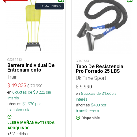
ÚLTIMA UNIDAD
GS231212
G040733
Barrera Individual De
Tubo De Resistencia
Entrenamiento
Pro Forrado 25 LBS
Train
Uk Time Sport
$
49.333
$
70.990
$
9.990
en
6
cuotas de $
8.222
sin
en
6
cuotas de $
1.665
sin
interés
interés
ahorras
$
1.970
por
ahorras
$
400
por
transferencia.
transferencia.
Disponible
LLEGA MAÑANA✔️TIENDA
APOQUINDO
+5 Vendidos