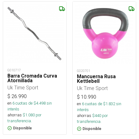
G010717
G020701
Barra Cromada Curva
Mancuerna Rusa
Atornillada
Kettlebell
Uk Time Sport
Uk Time Sport
$
26.990
$
10.990
en
6
cuotas de $
4.498
sin
en
6
cuotas de $
1.832
sin
interés
interés
ahorras
$
1.080
por
ahorras
$
440
por
transferencia.
transferencia.
Disponible
Disponible