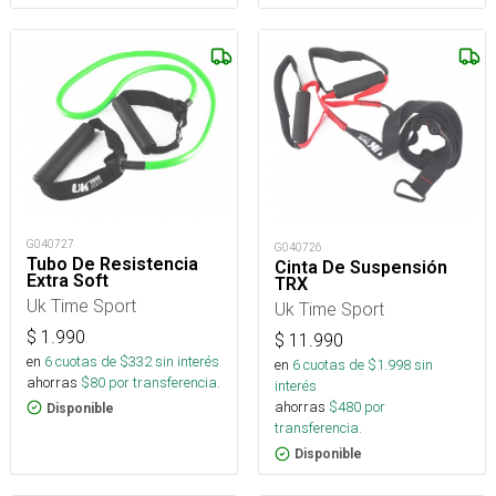
G040727
G040726
Tubo De Resistencia
Cinta De Suspensión
Extra Soft
TRX
Uk Time Sport
Uk Time Sport
$
1.990
$
11.990
en
6
cuotas de $
332
sin interés
en
6
cuotas de $
1.998
sin
ahorras
$
80
por transferencia.
interés
ahorras
$
480
por
Disponible
transferencia.
Disponible