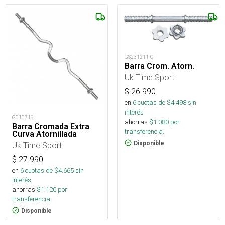
GS231211-C
Barra Crom. Atorn.
Uk Time Sport
$
26.990
en
6
cuotas de $
4.498
sin
interés
G010718
ahorras
$
1.080
por
Barra Cromada Extra
transferencia.
Curva Atornillada
Disponible
Uk Time Sport
$
27.990
en
6
cuotas de $
4.665
sin
interés
ahorras
$
1.120
por
transferencia.
Disponible