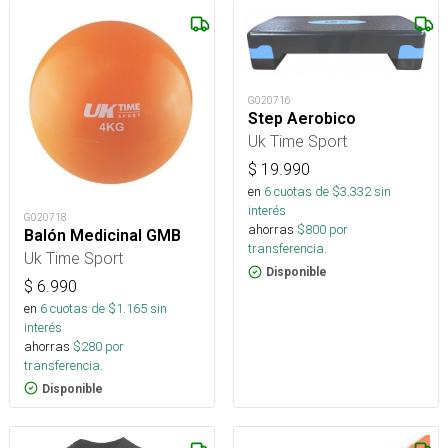
G020716
Step Aerobico
Uk Time Sport
$
19.990
en
6
cuotas de $
3.332
sin
interés
G020718
ahorras
$
800
por
Balón Medicinal GMB
transferencia.
Uk Time Sport
Disponible
$
6.990
en
6
cuotas de $
1.165
sin
interés
ahorras
$
280
por
transferencia.
Disponible