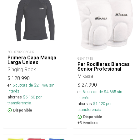
EQUI0702008CA-R
Primera Capa Manga
GSN11715
Larga Unisex
Par Rodilleras Blancas
Senior Profesional
Singing Rock
Mikasa
$
128.990
$
27.990
en
6
cuotas de $
21.498
sin
interés
en
6
cuotas de $
4.665
sin
ahorras
$
5.160
por
interés
transferencia.
ahorras
$
1.120
por
transferencia.
Disponible
Disponible
+5 Vendidos