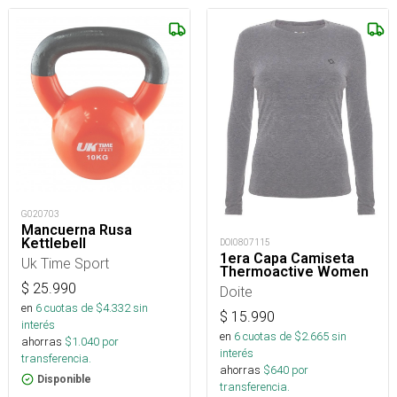
G020703
Mancuerna Rusa
Kettlebell
DOI0807115
1era Capa Camiseta
Uk Time Sport
Thermoactive Women
$
25.990
Doite
en
6
cuotas de $
4.332
sin
$
15.990
interés
en
6
cuotas de $
2.665
sin
ahorras
$
1.040
por
interés
transferencia.
ahorras
$
640
por
Disponible
transferencia.