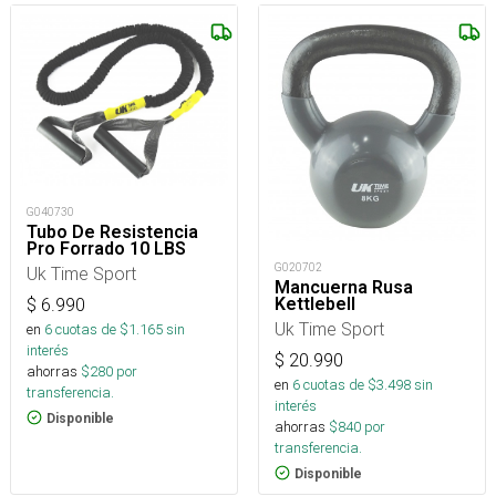
G040730
Tubo De Resistencia
Pro Forrado 10 LBS
G020702
Uk Time Sport
Mancuerna Rusa
Kettlebell
$
6.990
Uk Time Sport
en
6
cuotas de $
1.165
sin
interés
$
20.990
ahorras
$
280
por
en
6
cuotas de $
3.498
sin
transferencia.
interés
Disponible
ahorras
$
840
por
transferencia.
Disponible