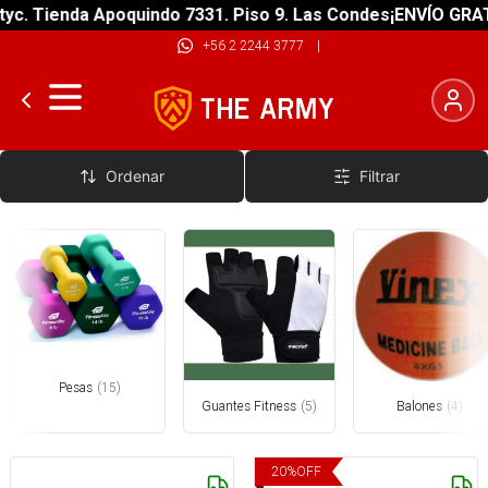
Tienda Apoquindo 7331. Piso 9. Las Condes
¡ENVÍO GRATIS! s
+56 2 2244 3777
|
Fitness
Ordenar
Filtrar
Pesas
(
15
)
Guantes Fitness
(
5
)
Balones
(
4
)
20
%
OFF