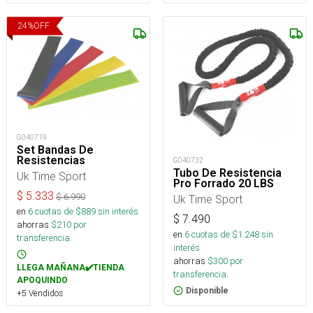
24
%
OFF
G040719
Set Bandas De
Resistencias
G040732
Tubo De Resistencia
Uk Time Sport
Pro Forrado 20 LBS
$
5.333
$
6.990
Uk Time Sport
en
6
cuotas de $
889
sin interés
$
7.490
ahorras
$
210
por
en
6
cuotas de $
1.248
sin
transferencia.
interés
ahorras
$
300
por
LLEGA MAÑANA✔️TIENDA
transferencia.
APOQUINDO
Disponible
+5 Vendidos