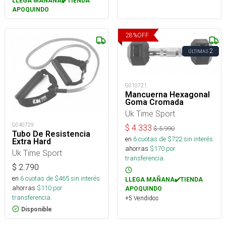
LLEGA MAÑANA✔️TIENDA
APOQUINDO
28
%
OFF
2
ÚLTIMAS
G010721
Mancuerna Hexagonal
Goma Cromada
Uk Time Sport
G040729
$
4.333
$
5.990
Tubo De Resistencia
en
6
cuotas de $
722
sin interés
Extra Hard
ahorras
$
170
por
Uk Time Sport
transferencia.
$
2.790
en
6
cuotas de $
465
sin interés
LLEGA MAÑANA✔️TIENDA
ahorras
$
110
por
APOQUINDO
transferencia.
+5 Vendidos
Disponible