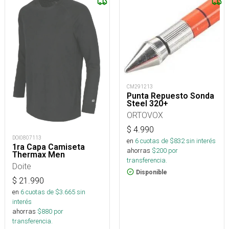
CM291213
Punta Repuesto Sonda
Steel 320+
ORTOVOX
$
4.990
DOI0807113
en
6
cuotas de $
832
sin interés
1ra Capa Camiseta
ahorras
$
200
por
Thermax Men
transferencia.
Doite
Disponible
$
21.990
en
6
cuotas de $
3.665
sin
interés
ahorras
$
880
por
transferencia.