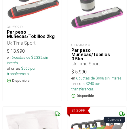
GILI290919
Par peso
Muñecas/Tobillos 2kg
Uk Time Sport
GILI290916-C
Par peso
$
13.990
Muñecas/Tobillos
en
6
cuotas de $
2.332
sin
0.5kg
interés
Uk Time Sport
ahorras
$
560
por
$
5.990
transferencia.
en
6
cuotas de $
998
sin interés
Disponible
ahorras
$
240
por
transferencia.
Disponible
31
%
OFF
3
ÚLTIMAS