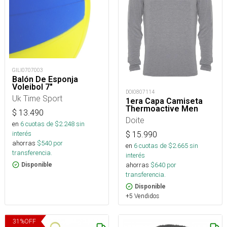
GILI0707003
Balón De Esponja
Voleibol 7"
DOI0807114
Uk Time Sport
1era Capa Camiseta
Thermoactive Men
$
13.490
Doite
en
6
cuotas de $
2.248
sin
interés
$
15.990
ahorras
$
540
por
en
6
cuotas de $
2.665
sin
transferencia.
interés
ahorras
$
640
por
Disponible
transferencia.
Disponible
+5 Vendidos
31
%
OFF