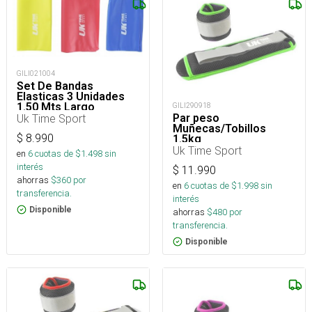
GILI021004
Set De Bandas
Elasticas 3 Unidades
1.50 Mts Largo
GILI290918
Uk Time Sport
Par peso
Muñecas/Tobillos
$
8.990
1.5kg
Uk Time Sport
en
6
cuotas de $
1.498
sin
interés
$
11.990
ahorras
$
360
por
en
6
cuotas de $
1.998
sin
transferencia.
interés
Disponible
ahorras
$
480
por
transferencia.
Disponible