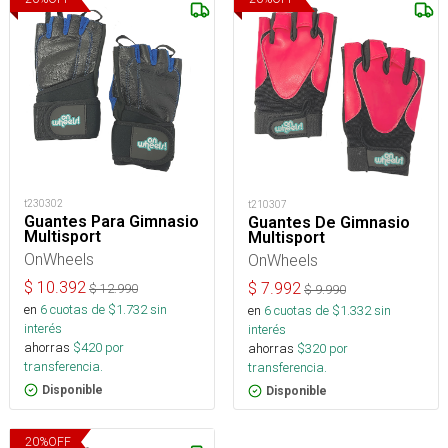
t230302
t210307
Guantes Para Gimnasio
Guantes De Gimnasio
Multisport
Multisport
OnWheels
OnWheels
$
10.392
$
7.992
$
12.990
$
9.990
en
6
cuotas de $
1.732
sin
en
6
cuotas de $
1.332
sin
interés
interés
ahorras
$
420
por
ahorras
$
320
por
transferencia.
transferencia.
Disponible
Disponible
20
%
OFF