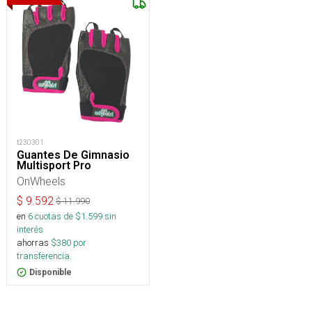
t230301
Guantes De Gimnasio
Multisport Pro
OnWheels
$
9.592
$
11.990
en
6
cuotas de $
1.599
sin
interés
ahorras
$
380
por
transferencia.
Disponible