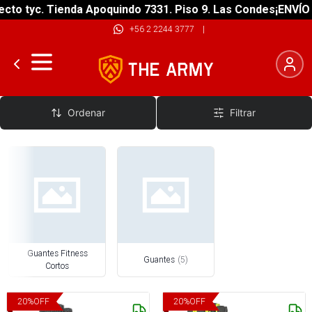
cto tyc. Tienda Apoquindo 7331. Piso 9. Las Condes
¡ENVÍO G
+56 2 2244 3777
|
Guantes Fitness
Ordenar
Filtrar
Guantes Fitness
Guantes
(
5
)
Cortos
20
%
OFF
20
%
OFF