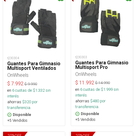
t230303
t230304
Guantes Para Gimnasio
Guantes Para Gimnasio
Multisport Pro
Multisport Ventilados
OnWheels
OnWheels
$
11.992
$
14.990
$
7.992
$
9.990
en
6
cuotas de $
1.999
sin
en
6
cuotas de $
1.332
sin
interés
interés
ahorras
$
480
por
ahorras
$
320
por
transferencia.
transferencia.
Disponible
Disponible
+5 Vendidos
+5 Vendidos
20
%
OFF
20
%
OFF