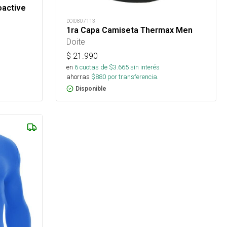
active
DOI0807113
1ra Capa Camiseta Thermax Men
Doite
$
21.990
en
6
cuotas de $
3.665
sin interés
ahorras
$
880
por transferencia.
Disponible