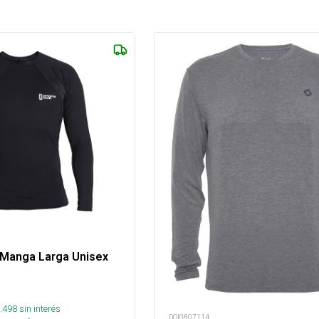
 Manga Larga Unisex
.498
sin interés
DOI0807114