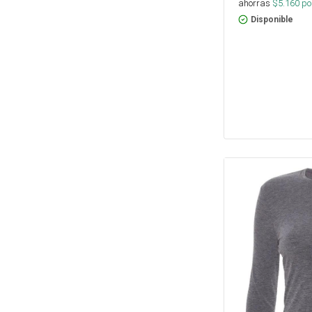
ahorras
$
5.160
por
Disponible