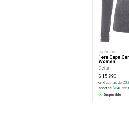
DOI0807115
1era Capa Ca
Women
Doite
$
15.990
en
6
cuotas de $
2.
ahorras
$
640
por 
Disponible