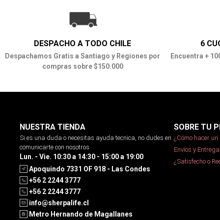
DESPACHO A TODO CHILE
6 CU
Despachamos Gratis a Santiago y Regiones por
Encuentra + 10
compras sobre $150.000
NUESTRA TIENDA
SOBRE TU P
Si es una duda o necesitas ayuda tecnica, no dudes en
¿Cómo hacer un 
comunicarte con nosotros
Envíos y Entrega
Lun. - Vie. 10:30 a 14:30 - 15:00 a 19:00
¿Satisfecho o R
Apoquindo 7331 OF 918 - Las Condes
+56 2 2244 3777
+56 2 2244 3777
info@sherpalife.cl
Metro Hernando de Magallanes