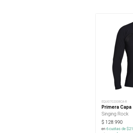
EQUI0702008CA-R
Primera Capa
Singing Rock
$
128.990
en
6
cuotas de $
21