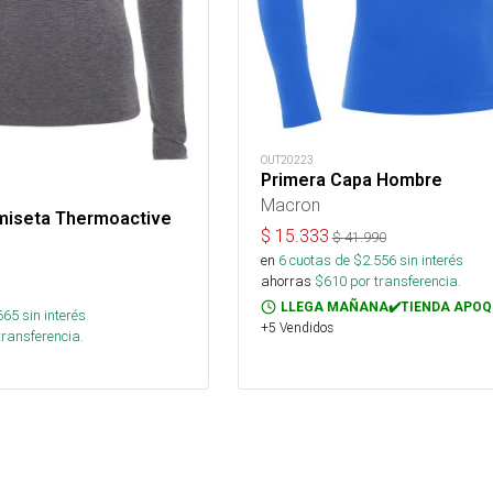
OUT20223
Primera Capa Hombre
Macron
miseta Thermoactive
$
15.333
$
41.990
en
6
cuotas de $
2.556
sin interés
ahorras
$
610
por transferencia.
LLEGA MAÑANA✔️TIENDA APOQ
665
sin interés
+5 Vendidos
transferencia.