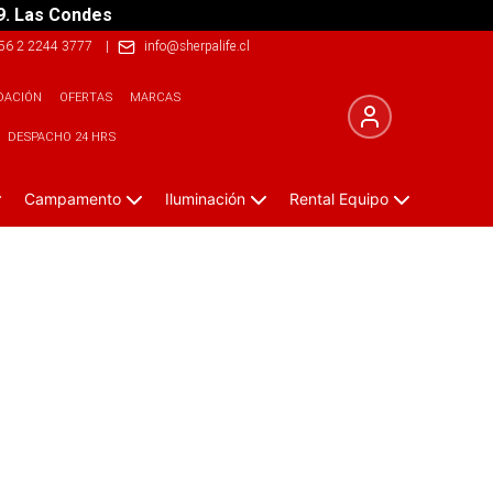
9. Las Condes
56 2 2244 3777
|
info@sherpalife.cl
DACIÓN
OFERTAS
MARCAS
DESPACHO 24 HRS
Campamento
Iluminación
Rental Equipo