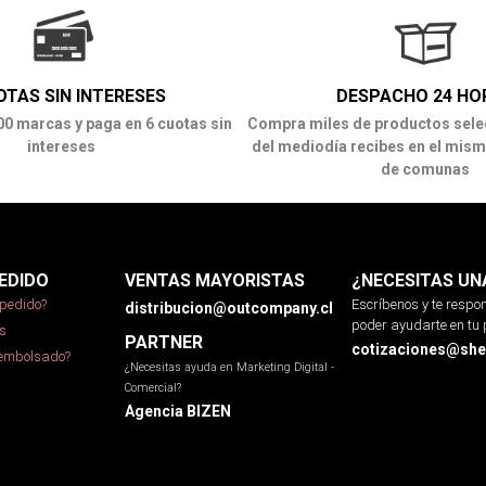
OTAS SIN INTERESES
DESPACHO 24 HO
00 marcas y paga en 6 cuotas sin
Compra miles de productos sele
intereses
del mediodía recibes en el mism
de comunas
EDIDO
VENTAS MAYORISTAS
¿NECESITAS UN
pedido?
Escríbenos y te resp
distribucion@outcompany.cl
poder ayudarte en tu 
s
PARTNER
cotizaciones@sher
eembolsado?
¿Necesitas ayuda en Marketing Digital -
Comercial?
Agencia BIZEN