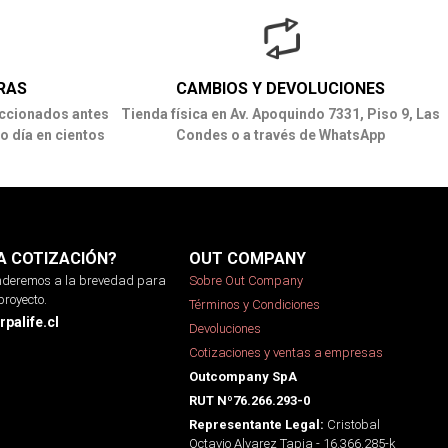
RAS
CAMBIOS Y DEVOLUCIONES
ccionados antes
Tienda física en Av. Apoquindo 7331, Piso 9, Las
o día en cientos
Condes o a través de WhatsApp
A COTIZACIÓN?
OUT COMPANY
onderemos a la brevedad para
Sobre Out Company
proyecto.
Términos y Condiciones
palife.cl
Devoluciones
Cotizaciones y ventas a empresas
Outcompany SpA
RUT Nº76.266.293-0
Cristobal
Representante Legal:
Octavio Alvarez Tapia - 16.366.285-k