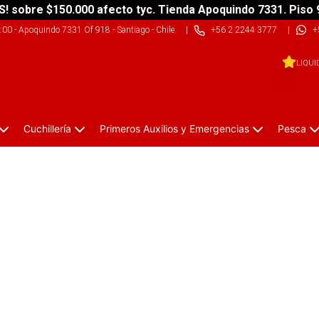
S! sobre $150.000 afecto tyc. Tienda Apoquindo 7331. Piso 
9:00
-
Apoquindo 7331 Of 918 - Santiago - Chile
|
+56 2 2244 3777
|
+
LIQUI
Cuchillería
Primeros Auxilios y Emergencias
Pesca