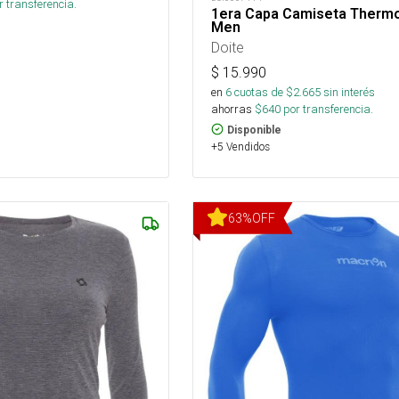
 transferencia.
1era Capa Camiseta Thermo
Men
Doite
$
15.990
en
6
cuotas de $
2.665
sin interés
ahorras
$
640
por transferencia.
Disponible
+5 Vendidos
63
%
OFF