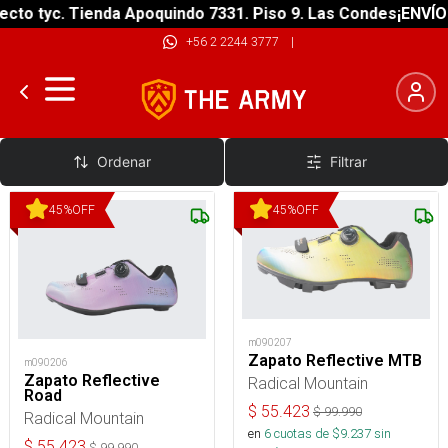
cto tyc. Tienda Apoquindo 7331. Piso 9. Las Condes
¡ENVÍO 
+56 2 2244 3777
|
Zapatillas Fijación
Ordenar
Filtrar
45
%
OFF
45
%
OFF
m090207
Zapato Reflective MTB
m090206
Zapato Reflective
Radical Mountain
Road
$
55.423
$
99.990
Radical Mountain
en
6
cuotas de $
9.237
sin
$
55.423
$
99.990