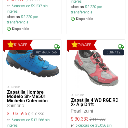
interés
en
6
cuotas de $
9.237
sin
ahorras
$
2.220
por
interés
transferencia.
ahorras
$
2.220
por
Disponible
transferencia.
Disponible
51
%
OFF
74
%
OFF
2
ÚLTIMA UNIDAD
ÚLTIMAS
OUT38806
Zapatilla Hombre
OUT38486
Modelo Sh-Me501
Zapatilla 4 WD RGE RD
Michelin Colección
X- Alp Drift
2020
Shimano
Pearl Izumi
$
103.596
$
210.990
$
30.333
$
114.990
en
6
cuotas de $
17.266
sin
interés
en
6
cuotas de $
5.056
sin