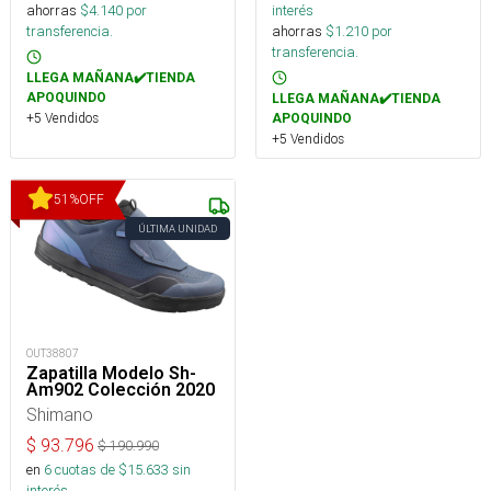
ahorras
$
4.140
por
interés
transferencia.
ahorras
$
1.210
por
transferencia.
LLEGA MAÑANA✔️TIENDA
APOQUINDO
LLEGA MAÑANA✔️TIENDA
+5 Vendidos
APOQUINDO
+5 Vendidos
51
%
OFF
ÚLTIMA UNIDAD
OUT38807
Zapatilla Modelo Sh-
Am902 Colección 2020
Shimano
$
93.796
$
190.990
en
6
cuotas de $
15.633
sin
interés