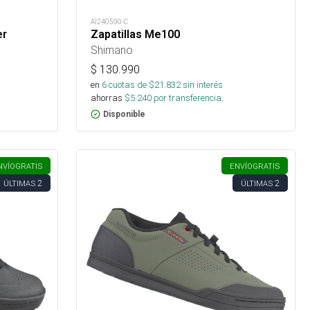
AI240590-C
er
Zapatillas Me100
Shimano
$
130.990
en
6
cuotas de $
21.832
sin interés
ahorras
$
5.240
por transferencia.
Disponible
NVÍO
GRATIS
ENVÍO
GRATIS
2
2
ÚLTIMAS
ÚLTIMAS