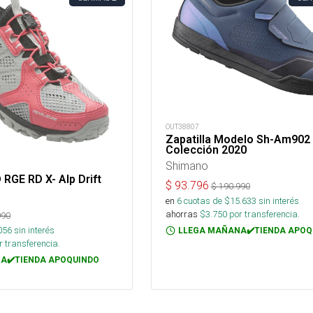
OUT38807
Zapatilla Modelo Sh-Am902
Colección 2020
Shimano
 RGE RD X- Alp Drift
$
93.796
$
190.990
en
6
cuotas de $
15.633
sin interés
ahorras
$
3.750
por transferencia.
990
056
sin interés
LLEGA MAÑANA✔️TIENDA APOQ
 transferencia.
A✔️TIENDA APOQUINDO