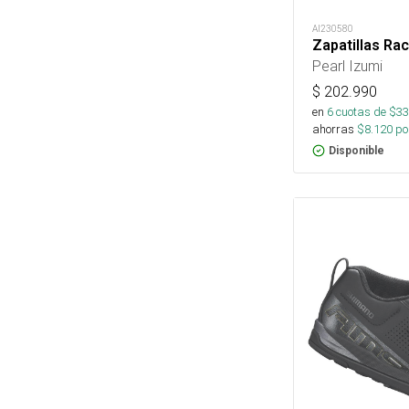
AI230580
Zapatillas Race
Pearl Izumi
$
202.990
en
6
cuotas de $
33
ahorras
$
8.120
por
Disponible