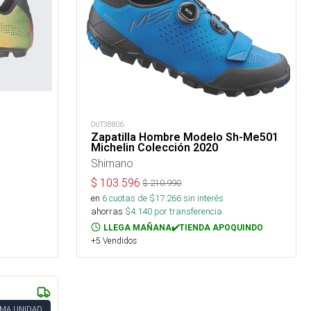
OUT38806
Zapatilla Hombre Modelo Sh-Me501
Michelin Colección 2020
Shimano
$
103.596
$
210.990
en
6
cuotas de $
17.266
sin interés
ahorras
$
4.140
por transferencia.
LLEGA MAÑANA✔️TIENDA APOQUINDO
+5 Vendidos
IMA UNIDAD