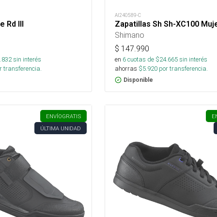
AI240589-C
 Rd III
Zapatillas Sh Sh-XC100 Muj
Shimano
$
147.990
.832
sin interés
en
6
cuotas de $
24.665
sin interés
 transferencia.
ahorras
$
5.920
por transferencia.
Disponible
ENVÍO
GRATIS
E
ÚLTIMA UNIDAD