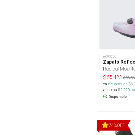
m090206
Zapato Reflec
Radical Mounta
$
55.423
$
99.9
en
6
cuotas de $
9.
ahorras
$
2.220
por
Disponible
74
%
OFF