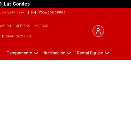
9. Las Condes
56 2 2244 3777
|
info@sherpalife.cl
DACIÓN
OFERTAS
MARCAS
DESPACHO 24 HRS
Campamento
Iluminación
Rental Equipo