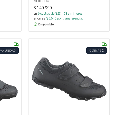
Shimano
$
140.990
en
6
cuotas de $
23.498
sin interés
ahorras
$
5.640
por transferencia.
Disponible
2
IMA UNIDAD
ÚLTIMAS