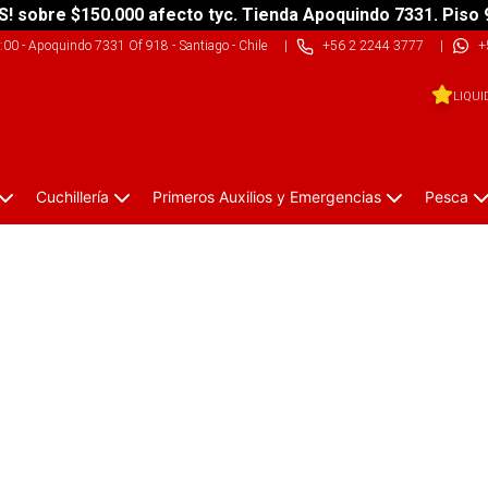
S! sobre $150.000 afecto tyc. Tienda Apoquindo 7331. Piso 
9:00
-
Apoquindo 7331 Of 918 - Santiago - Chile
|
+56 2 2244 3777
|
+
LIQUI
Cuchillería
Primeros Auxilios y Emergencias
Pesca