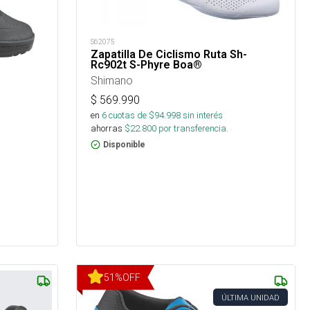
S62075
Zapatilla De Ciclismo Ruta Sh-
Rc902t S-Phyre Boa®
Shimano
$
569.990
en
6
cuotas de $
94.998
sin interés
ahorras
$
22.800
por transferencia.
Disponible
51
%
OFF
ÚLTIMA UNIDAD