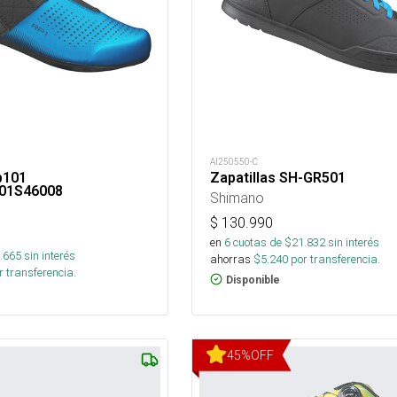
AI250550-C
p101
Zapatillas SH-GR501
01S46008
Shimano
$
130.990
en
6
cuotas de $
21.832
sin interés
.665
sin interés
ahorras
$
5.240
por transferencia.
 transferencia.
Disponible
45
%
OFF