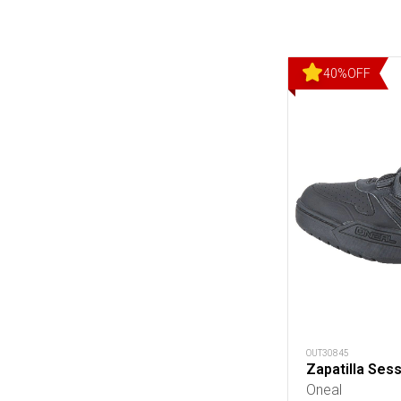
40
%
OFF
OUT30845
Zapatilla Ses
Oneal