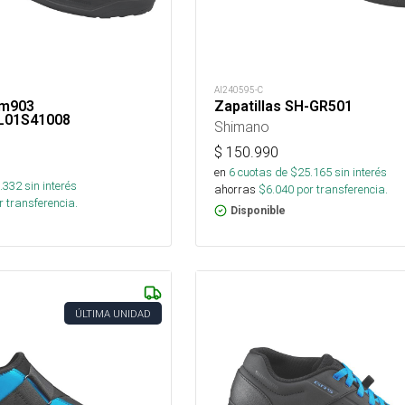
AI240595-C
am903
Zapatillas SH-GR501
L01S41008
Shimano
$
150.990
en
6
cuotas de $
25.165
sin interés
.332
sin interés
ahorras
$
6.040
por transferencia.
 transferencia.
Disponible
ÚLTIMA UNIDAD