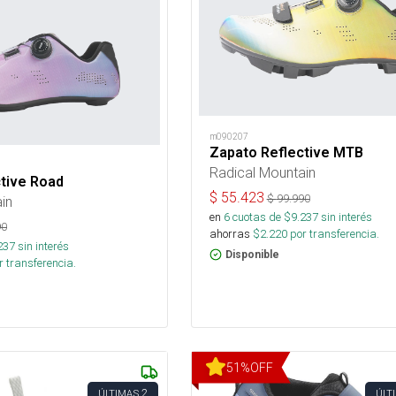
m090207
Zapato Reflective MTB
Radical Mountain
tive Road
$
55.423
$
99.990
in
en
6
cuotas de $
9.237
sin interés
90
ahorras
$
2.220
por transferencia.
237
sin interés
Disponible
 transferencia.
51
%
OFF
2
ÚLTIMAS
ÚLT