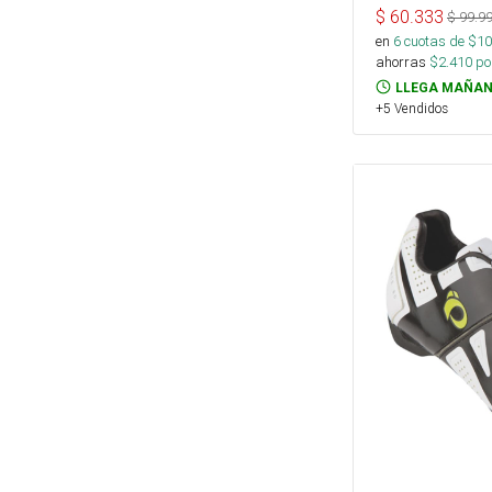
$
60.333
$
99.9
en
6
cuotas de $
10
ahorras
$
2.410
por
LLEGA MAÑAN
+5 Vendidos