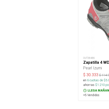
OUT38486
Zapatilla 4 WD
Pearl Izumi
$
30.333
$
114.
en
6
cuotas de $
5.
ahorras
$
1.210
por
LLEGA MAÑAN
+5 Vendidos