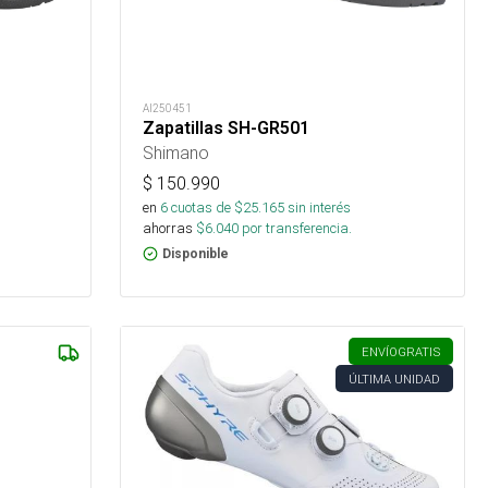
AI250451
Zapatillas SH-GR501
Shimano
$
150.990
en
6
cuotas de $
25.165
sin interés
ahorras
$
6.040
por transferencia.
Disponible
ENVÍO
GRATIS
ÚLTIMA UNIDAD