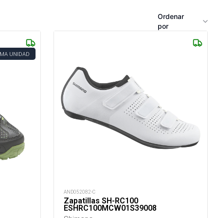
Ordenar
por
IMA UNIDAD
AND052082-C
Zapatillas SH-RC100
ESHRC100MCW01S39008