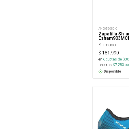
AND052080-C
Zapatilla Sh-
Esham903MC
Shimano
$
181.990
en
6
cuotas de $
30
ahorras
$
7.280
por
Disponible