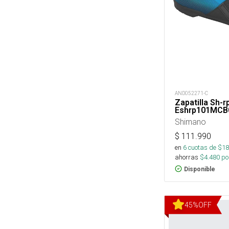
AND052271-C
Zapatilla Sh-r
Eshrp101MCB
Shimano
$
111.990
en
6
cuotas de $
18
ahorras
$
4.480
por
Disponible
45
%
OFF