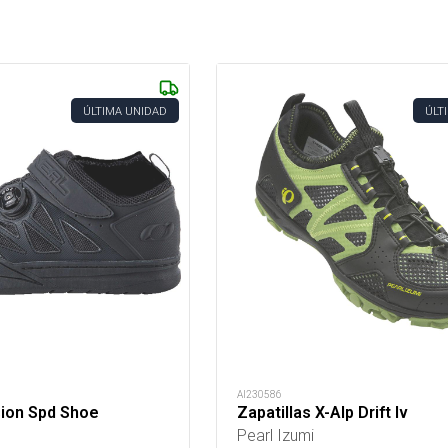
ÚLTIMA UNIDAD
ÚLT
AI230586
sion Spd Shoe
Zapatillas X-Alp Drift Iv
Pearl Izumi