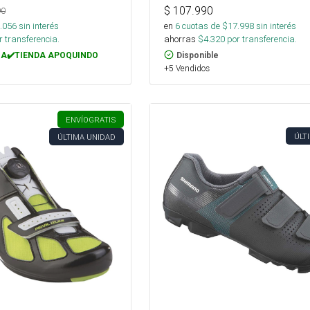
$
107.990
90
.056
sin interés
en
6
cuotas de $
17.998
sin interés
 transferencia.
ahorras
$
4.320
por transferencia.
A✔️TIENDA APOQUINDO
Disponible
+5 Vendidos
ENVÍO
GRATIS
ÚLT
ÚLTIMA UNIDAD