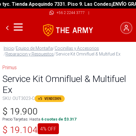
c. Tienda Apoquindo 7331. Piso 9. Las Condes
¡ENVÍO GRATIS
+56 2 2244 3777
|
Inicio
/
Equipo de Montaña
/
Cocinillas y Accesorios
/
Reparacion y Respuestos
/
Service Kit Omnifluel & Multifuel Ex
Primus
Service Kit Omnifluel & Multifuel
Ex
SKU:
OUT3023-C
+5 VENDIDOS
$
19.900
Precio Tarjetas: Hasta
6
cuotas de $
3.317
$
19.104
4
% OFF