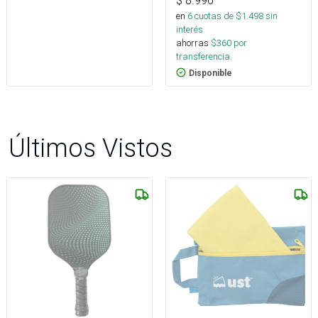
$
8.990
en
6
cuotas de $
1.498
sin
interés
ahorras
$
360
por
transferencia.
Disponible
Últimos Vistos