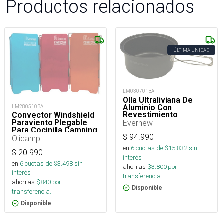
Productos relacionados
ÚLTIMA UNIDAD
LM030701BA
Olla Ultraliviana De
Aluminio Con
LM280510BA
Revestimiento
Convector Windshield
Antiadherente-740 Ml
Paraviento Plegable
Evernew
Para Cocinilla Camping
$
94.990
Olicamp
en
6
cuotas de $
15.832
sin
$
20.990
interés
en
6
cuotas de $
3.498
sin
ahorras
$
3.800
por
interés
transferencia.
ahorras
$
840
por
Disponible
transferencia.
Disponible