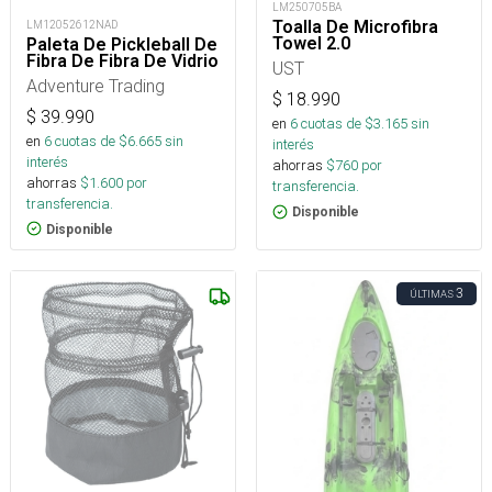
LM250705BA
Toalla De Microfibra
LM12052612NAD
Towel 2.0
Paleta De Pickleball De
Fibra De Fibra De Vidrio
UST
Adventure Trading
$
18.990
$
39.990
en
6
cuotas de $
3.165
sin
en
6
cuotas de $
6.665
sin
interés
interés
ahorras
$
760
por
ahorras
$
1.600
por
transferencia.
transferencia.
Disponible
Disponible
3
ÚLTIMAS