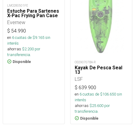
LMO280501FE
Estuche Para Sartenes
X-Pac Frying Pan Case
Evernew
$
54.990
en
6
cuotas de $
9.165
sin
interés
ahorras
$
2.200
por
transferencia.
Disponible
OD290707BA-R
Kayak De Pesca Seal
13
LSF
$
639.900
en
6
cuotas de $
106.650
sin
interés
ahorras
$
25.600
por
transferencia.
Disponible