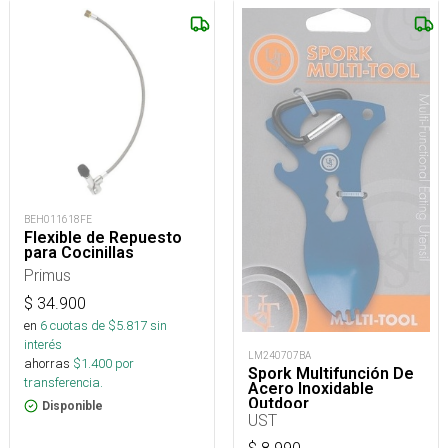
BEH011618FE
Flexible de Repuesto
para Cocinillas
Primus
$
34.900
en
6
cuotas de $
5.817
sin
interés
LM240707BA
ahorras
$
1.400
por
Spork Multifunción De
transferencia.
Acero Inoxidable
Outdoor
Disponible
UST