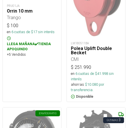
PRU01JA
Orrin 10 mm
Trango
$
100
en
6
cuotas de $
17
sin interés
LM180511BA
LLEGA MAÑANA✔️TIENDA
Polea Uplift Double
APOQUINDO
Becket
+5 Vendidos
CMI
$
251.990
en
6
cuotas de $
41.998
sin
interés
ahorras
$
10.080
por
transferencia.
Disponible
ENVÍO
GRATIS
3
ÚLTIMAS