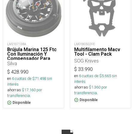
LM210713BA
LMO180502FE
Brújula Marina 125 Ftc
Multifilamento Macv
Con Iluminación Y
Tool - Clam Pack
Compensador Para
SOG Knives
Embarcaciones
Silva
$
33.990
$
428.990
en
6
cuotas de $
5.665
sin
en
6
cuotas de $
71.498
sin
interés
interés
ahorras
$
1.360
por
ahorras
$
17.160
por
transferencia.
transferencia.
Disponible
Disponible