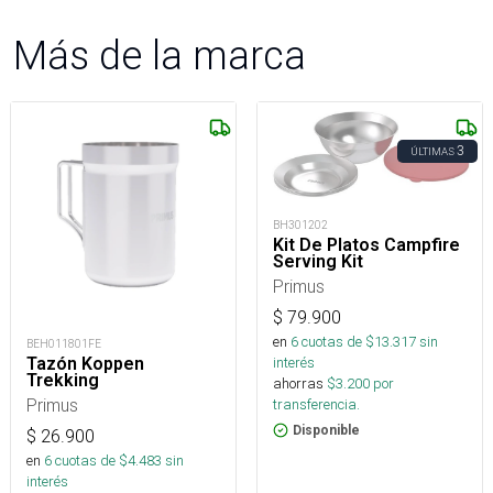
Más de la marca
3
ÚLTIMAS
BH301202
Kit De Platos Campfire
Serving Kit
Primus
$
79.900
en
6
cuotas de $
13.317
sin
BEH011801FE
Tazón Koppen
interés
Trekking
ahorras
$
3.200
por
Primus
transferencia.
Disponible
$
26.900
en
6
cuotas de $
4.483
sin
interés