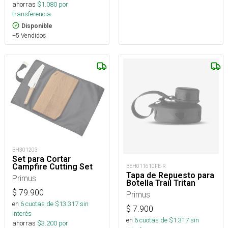
ahorras
$
1.080
por
transferencia.
Disponible
+5 Vendidos
BH301203
Set para Cortar
Campfire Cutting Set
BEH011610FE-R
Tapa de Repuesto para
Primus
Botella Trail Tritan
$
79.900
Primus
en
6
cuotas de $
13.317
sin
$
7.900
interés
en
6
cuotas de $
1.317
sin
ahorras
$
3.200
por