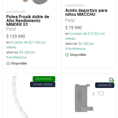
OUTC050620FE
Arnés deportivo para
OUTC050612FE
niños MACCHU
Polea Prusik doble de
Petzl
Alto Rendimiento
MINDER S2
$
79.990
Petzl
en
6
cuotas de $
13.332
sin
$
129.990
interés
en
6
cuotas de $
21.665
sin
ahorras
$
3.200
por
interés
transferencia.
ahorras
$
5.200
por
Disponible
transferencia.
Disponible
ENVÍO
GRATIS
ÚLTIMA UNIDAD
3
ÚLTIMAS