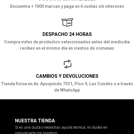
Encuentra + 1000 marcas y paga en 6 cuotas sin intereses
DESPACHO 24 HORAS
Compra miles de productos seleccionados antes del mediodía
recibes en el mismo día en cientos de comunas
CAMBIOS Y DEVOLUCIONES
Tienda física en Av. Apoquindo 7331, Piso 9, Las Condes o a través
de WhatsApp
NUESTRA TIENDA
Si es una duda o necesitas ayuda tecnica, no dudes en
comunicarte con nosotros