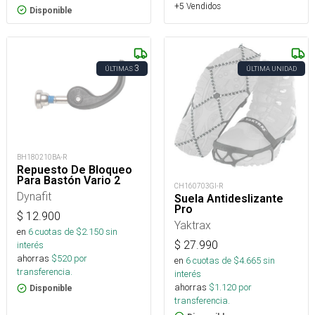
+5 Vendidos
Disponible
3
ÚLTIMAS
ÚLTIMA UNIDAD
BH180210BA-R
Repuesto De Bloqueo
Para Bastón Vario 2
CH160703GI-R
Dynafit
Suela Antideslizante
Pro
$
12.900
Yaktrax
en
6
cuotas de $
2.150
sin
$
27.990
interés
ahorras
$
520
por
en
6
cuotas de $
4.665
sin
transferencia.
interés
ahorras
$
1.120
por
Disponible
transferencia.