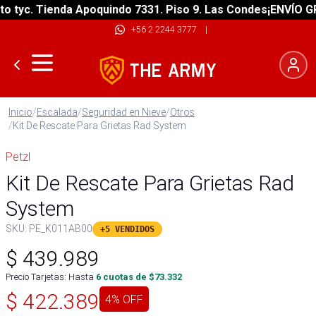
yc. Tienda Apoquindo 7331. Piso 9. Las Condes
¡ENVÍO GRATI
+56 2 2244 3777
|
Inicio
/
Escalada
/
Seguridad en Nieve
/
Otros
/
Kit De Rescate Para Grietas Rad System
Petzl
Kit De Rescate Para Grietas Rad
System
SKU:
PE_K011AB00
+5 VENDIDOS
$
439.989
Precio Tarjetas: Hasta
6
cuotas de $
73.332
$
422.389
4
% OFF