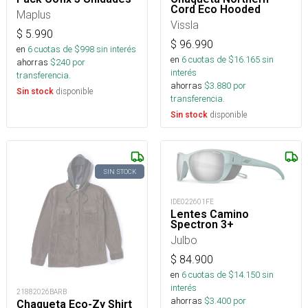
Cord Eco Hooded
Maplus
Vissla
$
5.990
$
96.990
en
6
cuotas de $
998
sin interés
en
6
cuotas de $
16.165
sin
ahorras
$
240
por
interés
transferencia.
ahorras
$
3.880
por
disponible
Sin stock
transferencia.
disponible
Sin stock
SIN STOCK
IDE022601FE
Lentes Camino
Spectron 3+
Julbo
$
84.900
en
6
cuotas de $
14.150
sin
interés
21882026BARB
ahorras
$
3.400
por
Chaqueta Eco-Zy Shirt