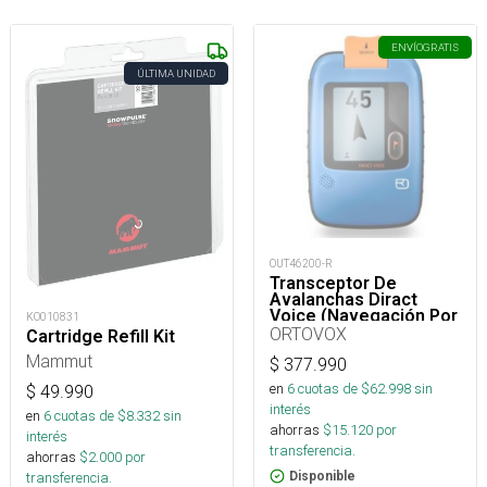
ENVÍO
GRATIS
ÚLTIMA UNIDAD
OUT46200-R
Transceptor De
Avalanchas Diract
Voice (Navegación Por
KO010831
Voz)
ORTOVOX
Cartridge Refill Kit
Mammut
$
377.990
en
6
cuotas de $
62.998
sin
$
49.990
interés
en
6
cuotas de $
8.332
sin
ahorras
$
15.120
por
interés
transferencia.
ahorras
$
2.000
por
transferencia.
Disponible