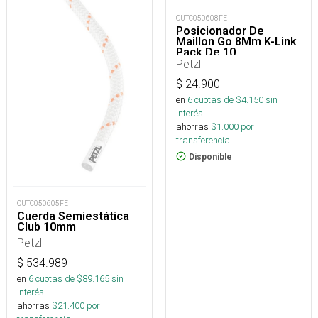
OUTC050608FE
Posicionador De
Maillon Go 8Mm K-Link
Pack De 10
Petzl
$
24.900
en
6
cuotas de $
4.150
sin
interés
ahorras
$
1.000
por
transferencia.
Disponible
OUTC050605FE
Cuerda Semiestática
Club 10mm
Petzl
$
534.989
en
6
cuotas de $
89.165
sin
interés
ahorras
$
21.400
por