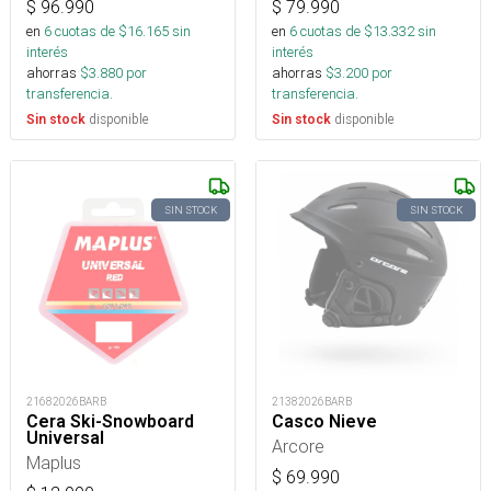
$
96.990
$
79.990
en
6
cuotas de $
16.165
sin
en
6
cuotas de $
13.332
sin
interés
interés
ahorras
$
3.880
por
ahorras
$
3.200
por
transferencia.
transferencia.
disponible
disponible
Sin stock
Sin stock
SIN STOCK
SIN STOCK
21682026BARB
21382026BARB
Cera Ski-Snowboard
Casco Nieve
Universal
Arcore
Maplus
$
69.990