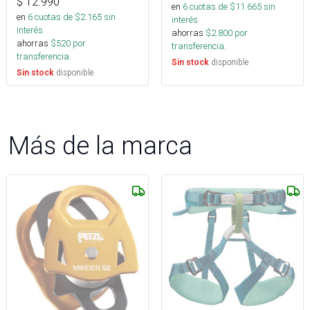
$
12.990
en
6
cuotas de $
11.665
sin
en
6
cuotas de $
2.165
sin
interés
interés
ahorras
$
2.800
por
ahorras
$
520
por
transferencia.
transferencia.
disponible
Sin stock
disponible
Sin stock
Más de la marca