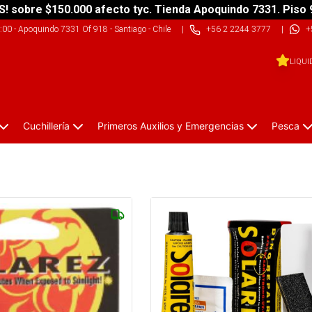
S! sobre $150.000 afecto tyc. Tienda Apoquindo 7331. Piso 
9:00
-
Apoquindo 7331 Of 918 - Santiago - Chile
|
+56 2 2244 3777
|
+
LIQUI
Cuchillería
Primeros Auxilios y Emergencias
Pesca