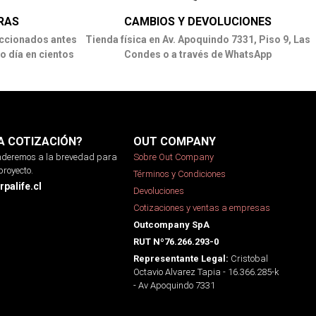
RAS
CAMBIOS Y DEVOLUCIONES
ccionados antes
Tienda física en Av. Apoquindo 7331, Piso 9, Las
o día en cientos
Condes o a través de WhatsApp
A COTIZACIÓN?
OUT COMPANY
onderemos a la brevedad para
Sobre Out Company
proyecto.
Términos y Condiciones
palife.cl
Devoluciones
Cotizaciones y ventas a empresas
Outcompany SpA
RUT Nº76.266.293-0
Cristobal
Representante Legal:
Octavio Alvarez Tapia - 16.366.285-k
- Av Apoquindo 7331