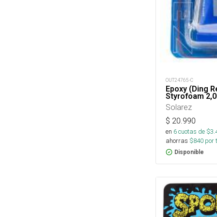
OUT24765-C
Epoxy (Ding R
Styrofoam 2,0
Solarez
$
20.990
en
6
cuotas de $
3.
ahorras
$
840
por 
Disponible