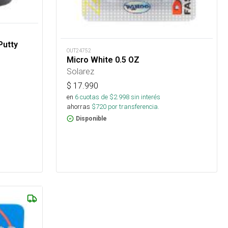
Putty
OUT24752
Micro White 0.5 OZ
Solarez
$
17.990
en
6
cuotas de $
2.998
sin interés
ahorras
$
720
por transferencia.
Disponible