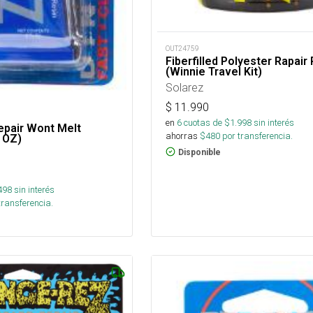
OUT24759
Fiberfilled Polyester Rapair 
(Winnie Travel Kit)
Solarez
$
11.990
en
6
cuotas de $
1.998
sin interés
epair Wont Melt
ahorras
$
480
por transferencia.
 OZ)
Disponible
498
sin interés
transferencia.