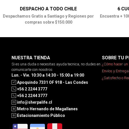
DESPACHO A TODO CHILE
6 CU
Despachamos Gratis a Santiago y Regiones por
Encuentra + 10
compras sobre $150.000
NUESTRA TIENDA
SOBRE TU P
Si es una duda o necesitas ayuda tecnica, no dudes en
¿Cómo hacer un 
comunicarte con nosotros
Envíos y Entrega
Lun. - Vie. 10:30 a 14:30 - 15:00 a 19:00
¿Satisfecho o R
Apoquindo 7331 OF 918 - Las Condes
+56 2 2244 3777
+56 2 2244 3777
info@sherpalife.cl
Metro Hernando de Magallanes
Estacionamiento Público