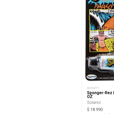
OUT24771
Sponger-Rez 
OZ
Solarez
$
18.990