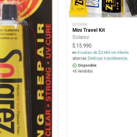
OUT24768
Mini Travel Kit
Solarez
$
15.990
en
6
cuotas de $
2.665
sin interés
ahorras
$
640
por transferencia.
Disponible
+5 Vendidos