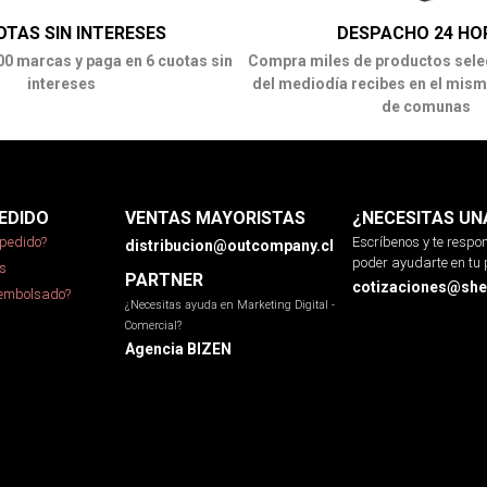
OTAS SIN INTERESES
DESPACHO 24 HO
00 marcas y paga en 6 cuotas sin
Compra miles de productos sele
intereses
del mediodía recibes en el mism
de comunas
EDIDO
VENTAS MAYORISTAS
¿NECESITAS UN
pedido?
Escríbenos y te resp
distribucion@outcompany.cl
poder ayudarte en tu 
s
PARTNER
cotizaciones@sher
eembolsado?
¿Necesitas ayuda en Marketing Digital -
Comercial?
Agencia BIZEN