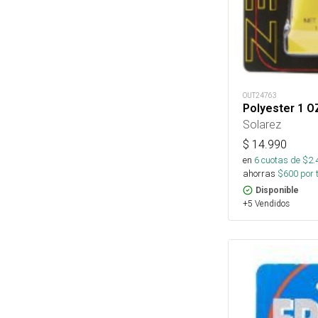
OUT24763
Polyester 1 
Solarez
$
14.990
en
6
cuotas de $
2.
ahorras
$
600
por 
Disponible
+5 Vendidos