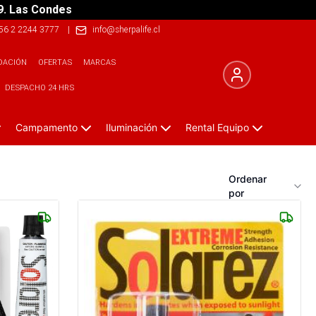
9. Las Condes
56 2 2244 3777
|
info@sherpalife.cl
DACIÓN
OFERTAS
MARCAS
DESPACHO 24 HRS
Campamento
Iluminación
Rental Equipo
Ordenar
por