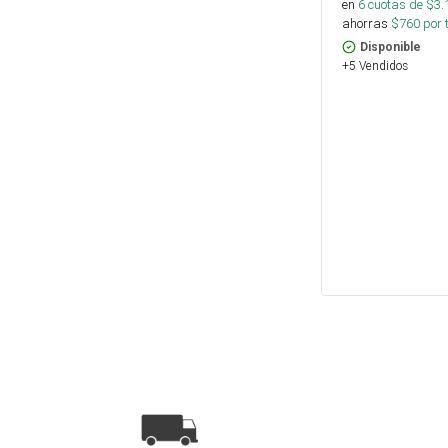
en
6
cuotas de $
3.
ahorras
$
760
por 
Disponible
+5 Vendidos