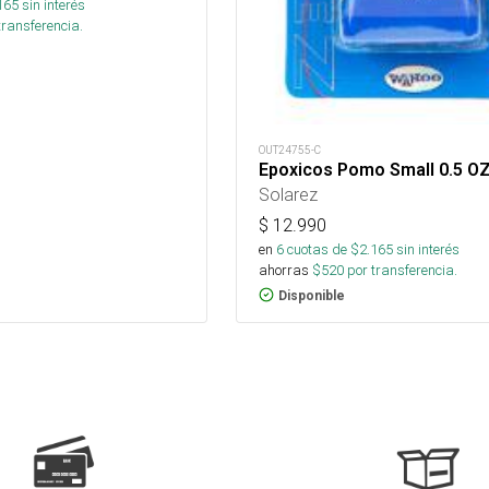
165
sin interés
transferencia.
OUT24755-C
Epoxicos Pomo Small 0.5 O
Solarez
$
12.990
en
6
cuotas de $
2.165
sin interés
ahorras
$
520
por transferencia.
Disponible