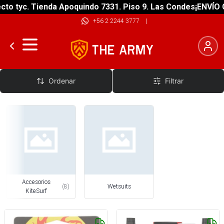
o tyc. Tienda Apoquindo 7331. Piso 9. Las Condes
¡ENVÍO GR
+56 2 2244 3777
|
KiteSurf
Ordenar
Filtrar
Accesorios
(
8
)
Wetsuits
KiteSurf