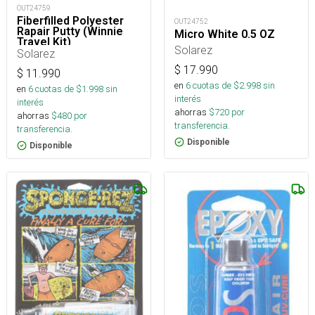
OUT24759
Fiberfilled Polyester
OUT24752
Rapair Putty (Winnie
Micro White 0.5 OZ
Travel Kit)
Solarez
Solarez
$
17.990
$
11.990
en
6
cuotas de $
2.998
sin
en
6
cuotas de $
1.998
sin
interés
interés
ahorras
$
720
por
ahorras
$
480
por
transferencia.
transferencia.
Disponible
Disponible