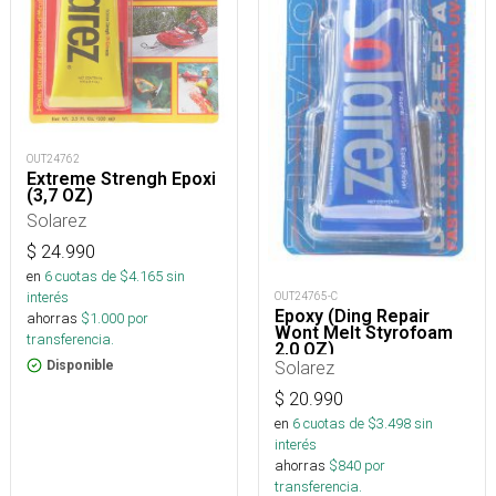
OUT24762
Extreme Strengh Epoxi
(3,7 OZ)
Solarez
$
24.990
en
6
cuotas de $
4.165
sin
interés
OUT24765-C
Epoxy (Ding Repair
ahorras
$
1.000
por
Wont Melt Styrofoam
transferencia.
2,0 OZ)
Solarez
Disponible
$
20.990
en
6
cuotas de $
3.498
sin
interés
ahorras
$
840
por
transferencia.