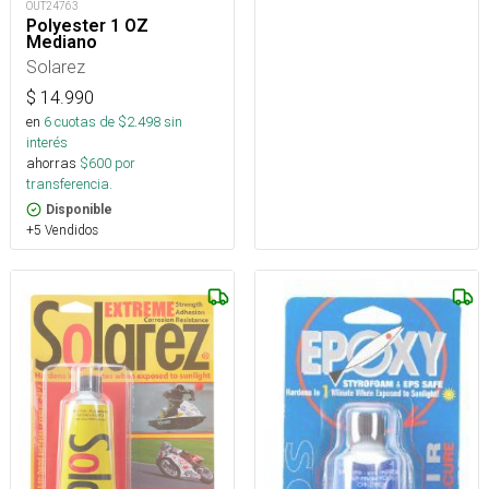
OUT24763
Polyester 1 OZ
Mediano
Solarez
$
14.990
en
6
cuotas de $
2.498
sin
interés
ahorras
$
600
por
transferencia.
Disponible
+5 Vendidos