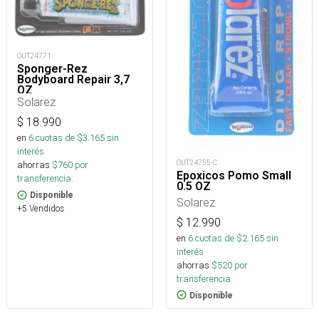
OUT24771
Sponger-Rez
Bodyboard Repair 3,7
OZ
Solarez
$
18.990
en
6
cuotas de $
3.165
sin
interés
OUT24755-C
ahorras
$
760
por
Epoxicos Pomo Small
transferencia.
0.5 OZ
Disponible
Solarez
+5 Vendidos
$
12.990
en
6
cuotas de $
2.165
sin
interés
ahorras
$
520
por
transferencia.
Disponible