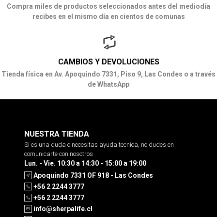
Compra miles de productos seleccionados antes del mediodía
recibes en el mismo día en cientos de comunas
CAMBIOS Y DEVOLUCIONES
Tienda física en Av. Apoquindo 7331, Piso 9, Las Condes o a través
de WhatsApp
NUESTRA TIENDA
Si es una duda o necesitas ayuda tecnica, no dudes en
comunicarte con nosotros
Lun. - Vie. 10:30 a 14:30 - 15:00 a 19:00
Apoquindo 7331 OF 918 - Las Condes
+56 2 2244 3777
+56 2 2244 3777
info@sherpalife.cl