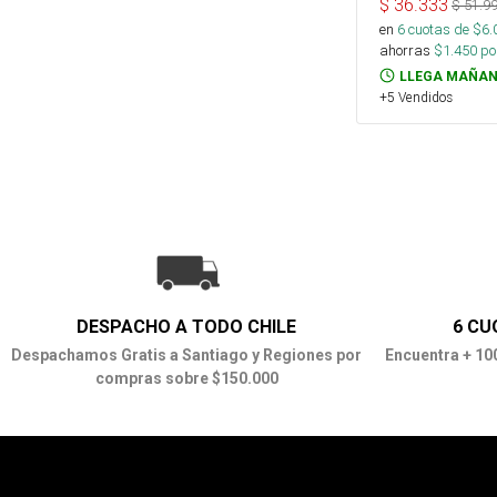
$
36.333
$
51.9
en
6
cuotas de $
6.
ahorras
$
1.450
por
LLEGA MAÑAN
+5 Vendidos
DESPACHO A TODO CHILE
6 CU
Despachamos Gratis a Santiago y Regiones por
Encuentra + 10
compras sobre $150.000