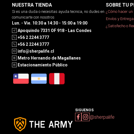
NUESTRA TIENDA
SOBRE TU P
Si es una duda o necesitas ayuda tecnica, no dudes en
¿Cómo hacer un 
comunicarte con nosotros
Envíos y Entrega
Lun. - Vie. 10:30 a 14:30 - 15:00 a 19:00
¿Satisfecho o R
Apoquindo 7331 OF 918 - Las Condes
+56 2 2244 3777
+56 2 2244 3777
info@sherpalife.cl
Metro Hernando de Magallanes
Estacionamiento Público
SIGUENOS
@sherpalife