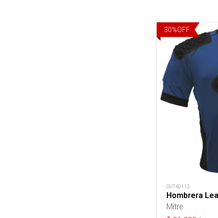
30
%
OFF
OUT40113
Hombrera Lea
Mitre