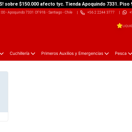
S! sobre $150.000 afecto tyc. Tienda Apoquindo 7331. Piso 
9:00
-
Apoquindo 7331 Of 918 - Santiago - Chile
|
+56 2 2244 3777
|
+
LIQUI
Cuchillería
Primeros Auxilios y Emergencias
Pesca