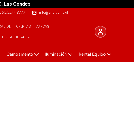
9. Las Condes
56 2 2244 3777
|
info@sherpalife.cl
DACIÓN
OFERTAS
MARCAS
DESPACHO 24 HRS
Campamento
Iluminación
Rental Equipo