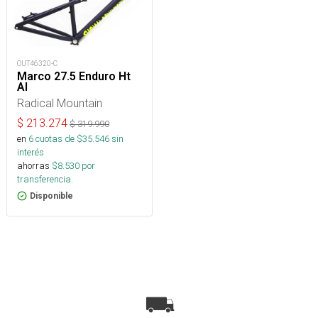
OUT46320-C
Marco 27.5 Enduro Ht
Al
Radical Mountain
$
213.274
$
319.990
en
6
cuotas de $
35.546
sin
interés
ahorras
$
8.530
por
transferencia.
Disponible