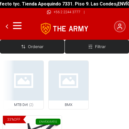
ecto tyc. Tienda Apoquindo 7331. Piso 9. Las Condes
¡ENVÍO
+56 2 2244 3777
|
Marcos BMX
Ordenar
Filtrar
MTB Dirt
(
2
)
BMX
33
%
OFF
ENVÍO
GRATIS