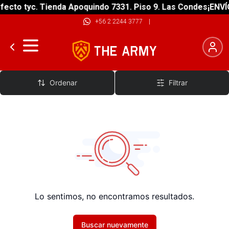
ecto tyc. Tienda Apoquindo 7331. Piso 9. Las Condes
¡ENVÍO
+56 2 2244 3777
|
BMX
Ordenar
Filtrar
Lo sentimos, no encontramos resultados.
Buscar nuevamente