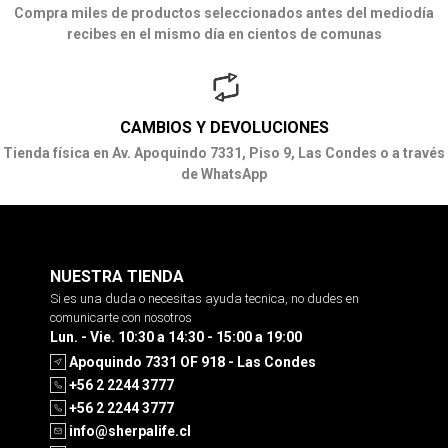
Compra miles de productos seleccionados antes del mediodía
recibes en el mismo día en cientos de comunas
CAMBIOS Y DEVOLUCIONES
Tienda física en Av. Apoquindo 7331, Piso 9, Las Condes o a través
de WhatsApp
NUESTRA TIENDA
Si es una duda o necesitas ayuda tecnica, no dudes en
comunicarte con nosotros
Lun. - Vie. 10:30 a 14:30 - 15:00 a 19:00
Apoquindo 7331 OF 918 - Las Condes
+56 2 2244 3777
+56 2 2244 3777
info@sherpalife.cl