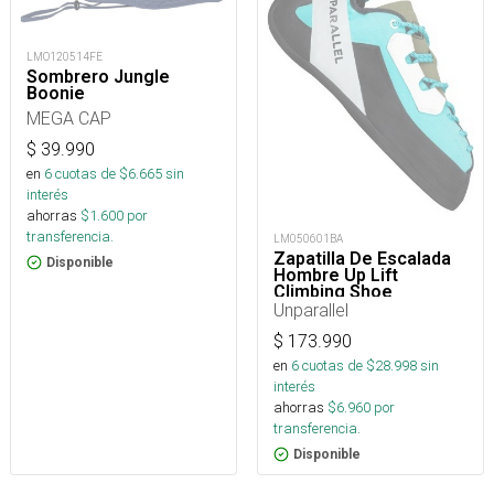
LMO120514FE
Sombrero Jungle
Boonie
MEGA CAP
$
39.990
en
6
cuotas de $
6.665
sin
interés
ahorras
$
1.600
por
transferencia.
LM050601BA
Zapatilla De Escalada
Disponible
Hombre Up Lift
Climbing Shoe
Unparallel
$
173.990
en
6
cuotas de $
28.998
sin
interés
ahorras
$
6.960
por
transferencia.
Disponible