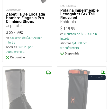
LM010610BA
Polaina Impermeable
LM050609BA-R
Levagaiter Gtx Tall
Zapatilla De Escalada
Recycled
Hombre Flagship Pro
Kahtoola
Climbing Shoes
Unparallel
$
119.990
$
227.990
en
6
cuotas de $
19.998
sin
en
6
cuotas de $
37.998
sin
interés
interés
ahorras
$
4.800
por
ahorras
$
9.120
por
transferencia.
transferencia.
Disponible
Disponible
2
ÚLTIMAS