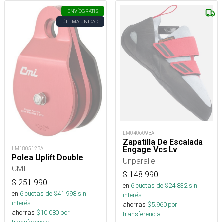
ENVÍO
GRATIS
ÚLTIMA UNIDAD
LM040609BA
Zapatilla De Escalada
Engage Vcs Lv
LM180512BA
Polea Uplift Double
Unparallel
CMI
$
148.990
$
251.990
en
6
cuotas de $
24.832
sin
en
6
cuotas de $
41.998
sin
interés
interés
ahorras
$
5.960
por
ahorras
$
10.080
por
transferencia.
transferencia.