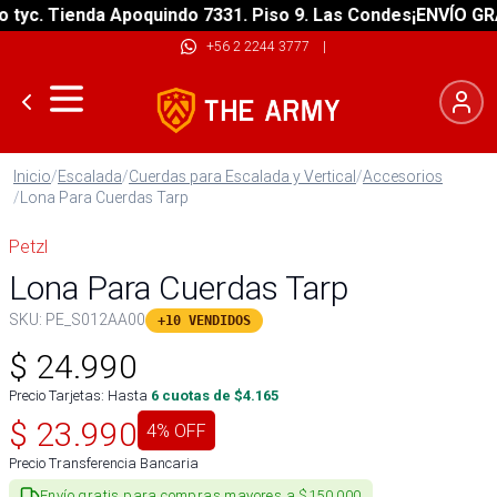
c. Tienda Apoquindo 7331. Piso 9. Las Condes
¡ENVÍO GRATIS
+56 2 2244 3777
|
Inicio
/
Escalada
/
Cuerdas para Escalada y Vertical
/
Accesorios
/
Lona Para Cuerdas Tarp
Petzl
Lona Para Cuerdas Tarp
SKU:
PE_S012AA00
+10 VENDIDOS
$
24.990
Precio Tarjetas: Hasta
6
cuotas de $
4.165
$
23.990
4
% OFF
Precio Transferencia Bancaria
Envío gratis para compras mayores a $150.000