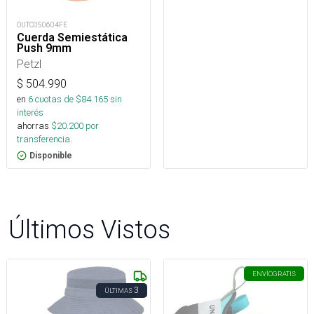
OUTC050604FE
Cuerda Semiestática
Push 9mm
Petzl
$
504.990
en
6
cuotas de $
84.165
sin
interés
ahorras
$
20.200
por
transferencia.
Disponible
Últimos Vistos
ENVÍO
GRATIS
3
ÚLTIMAS