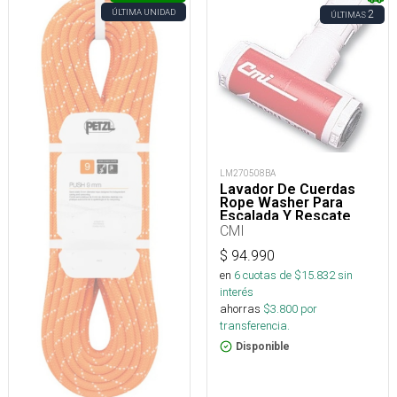
ÚLTIMA UNIDAD
2
ÚLTIMAS
LM270508BA
Lavador De Cuerdas
Rope Washer Para
Escalada Y Rescate
CMI
$
94.990
en
6
cuotas de $
15.832
sin
interés
ahorras
$
3.800
por
transferencia.
Disponible