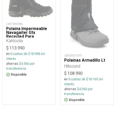
LM010609BA
Polaina Impermeable
Navagaiter Gtx
Recycled Para
Trekking, Nieve Y
Kahtoola
Montaña
$
113.990
en
6
cuotas de $
18.998
sin
LMO260510FE
interés
Polainas Armadillo Lt
ahorras
$
4.560
por
Hillsound
transferencia.
$
108.990
Disponible
en
6
cuotas de $
18.165
sin
interés
ahorras
$
4.360
por
transferencia.
Disponible