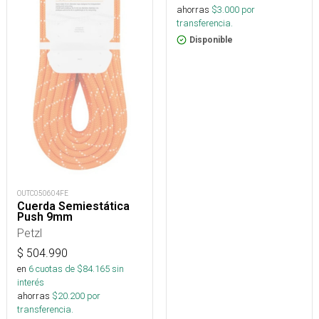
ahorras
$
3.000
por
transferencia.
Disponible
OUTC050604FE
Cuerda Semiestática
Push 9mm
Petzl
$
504.990
en
6
cuotas de $
84.165
sin
interés
ahorras
$
20.200
por
transferencia.