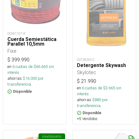
OC081107-R
Cuerda Semiestática
Parallel 10,5mm
Fixe
$
399.990
OUT38265-C
Detergente Skywash
en
6
cuotas de $
66.665
sin
Skylotec
interés
ahorras
$
16.000
por
$
21.990
transferencia.
en
6
cuotas de $
3.665
sin
Disponible
interés
ahorras
$
880
por
transferencia.
Disponible
+5 Vendidos
ENVÍO
GRATIS