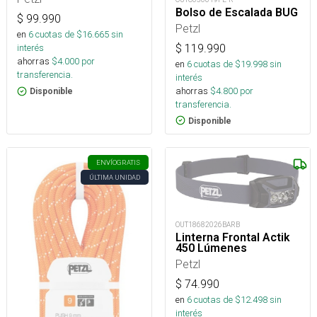
Bolso de Escalada BUG
$
99.990
Petzl
en
6
cuotas de $
16.665
sin
$
119.990
interés
ahorras
$
4.000
por
en
6
cuotas de $
19.998
sin
transferencia.
interés
ahorras
$
4.800
por
Disponible
transferencia.
Disponible
ENVÍO
GRATIS
ÚLTIMA UNIDAD
OUT18682026BARB
Linterna Frontal Actik
450 Lúmenes
Petzl
$
74.990
en
6
cuotas de $
12.498
sin
interés