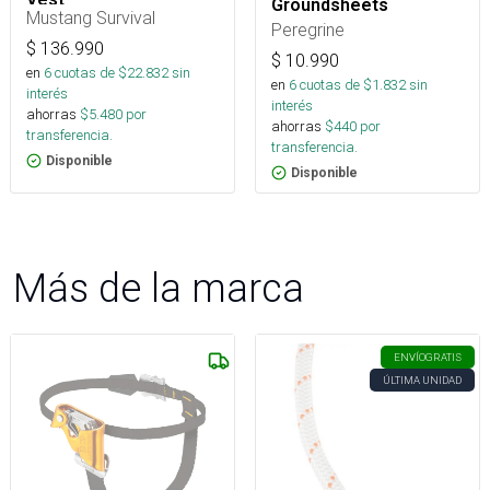
Groundsheets
Mustang Survival
Peregrine
$
136.990
$
10.990
en
6
cuotas de $
22.832
sin
en
6
cuotas de $
1.832
sin
interés
interés
ahorras
$
5.480
por
ahorras
$
440
por
transferencia.
transferencia.
Disponible
Disponible
Más de la marca
ENVÍO
GRATIS
ÚLTIMA UNIDAD