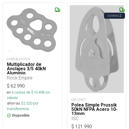
2
ÚLTIMAS
CHM040415FE-R
Multiplicador de
Anclajes 3/5 40kN
Aluminio
Rock Empire
$
62.990
en
6
cuotas de $
10.498
sin
interés
CM110901
ahorras
$
2.520
por
Polea Simple Prussik
transferencia.
50kN NFPA Acero 10-
13mm
Disponible
ISC
$
121.990