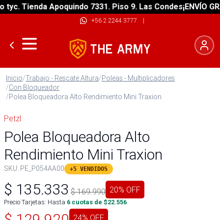
c. Tienda Apoquindo 7331. Piso 9. Las Condes
¡ENVÍO GRATIS
+56 2 2244 3777
|
Inicio
/
Trabajo - Rescate Altura
/
Poleas - Multiplicadores
/
Con Bloqueador
/
Polea Bloqueadora Alto Rendimiento Mini Traxion
Petzl
Polea Bloqueadora Alto
Rendimiento Mini Traxion
SKU:
PE_P054AA00
+5 VENDIDOS
$
135.333
20
% OFF
$
169.990
Precio Tarjetas: Hasta
6
cuotas de $
22.556
$
129.920
24
% OFF