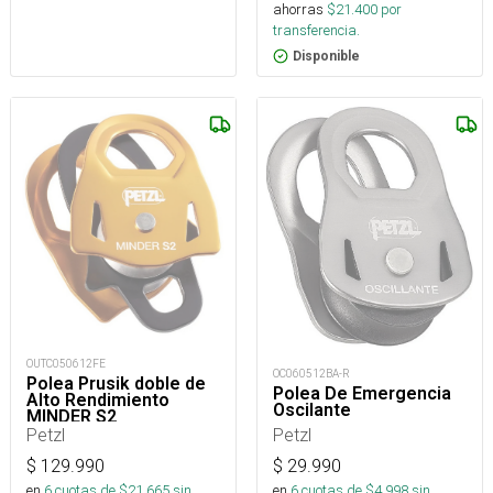
ahorras
$
21.400
por
transferencia.
Disponible
OUTC050612FE
OC060512BA-R
Polea Prusik doble de
Polea De Emergencia
Alto Rendimiento
Oscilante
MINDER S2
Petzl
Petzl
$
129.990
$
29.990
en
6
cuotas de $
21.665
sin
en
6
cuotas de $
4.998
sin