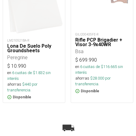
GILI200435FE-R
Rifle PCP Brigadier +
LM210521BA-R
Visor 3-9x40WR
Lona De Suelo Poly
Groundsheets
Bsa
Peregrine
$
699.990
$
10.990
en
6
cuotas de $
116.665
sin
interés
en
6
cuotas de $
1.832
sin
ahorras
$
28.000
por
interés
transferencia.
ahorras
$
440
por
transferencia.
Disponible
Disponible