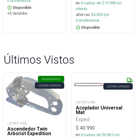
transferencia.
en
6
cuotas de $
19.998
sin
Disponible
interés
+5 Vendidos
ahorras
$
4.800
por
transferencia.
Disponible
Últimos Vistos
ENVÍO
GRATIS
ÚLTIMA UNIDAD
ÚLTIMA UNIDAD
LM180524BA
Acoplador Universal
Mat
Exped
LM180515BA
$
40.990
Ascendedor Twin
Arborist Expedition
en
6
cuotas de $
6.832
sin