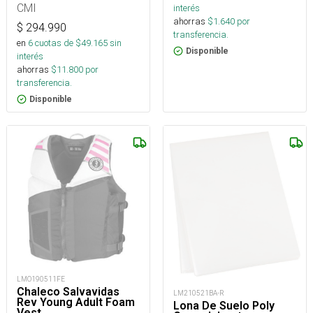
CMI
interés
ahorras
$
1.640
por
$
294.990
transferencia.
en
6
cuotas de $
49.165
sin
Disponible
interés
ahorras
$
11.800
por
transferencia.
Disponible
LMO190511FE
Chaleco Salvavidas
LM210521BA-R
Rev Young Adult Foam
Lona De Suelo Poly
Vest