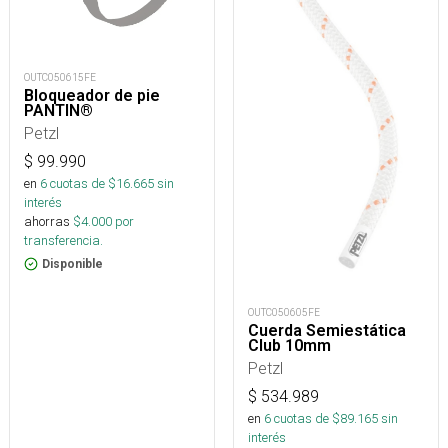
OUTC050615FE
Bloqueador de pie
PANTIN®
Petzl
$
99.990
en
6
cuotas de $
16.665
sin
interés
ahorras
$
4.000
por
transferencia.
Disponible
OUTC050605FE
Cuerda Semiestática
Club 10mm
Petzl
$
534.989
en
6
cuotas de $
89.165
sin
interés