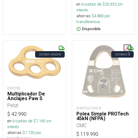
en
6
cuotas de $
20.332
sin
interés
ahorras
$
4.880
por
transferencia.
Disponible
3
ÚLTIMA UNIDAD
ÚLTIMAS
O260708
Multiplicador De
Anclajes Paw S
Petzl
CHM102216FE-R
Polea Simple PROTech
$
42.990
45kN (NFPA)
en
6
cuotas de $
7.165
sin
CMC
interés
ahorras
$
1.720
por
$
119.990