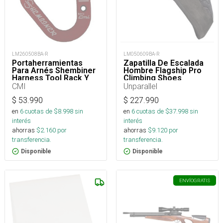
LM050609BA-R
LM260508BA-R
Zapatilla De Escalada
Portaherramientas
Hombre Flagship Pro
Para Arnés Shembiner
Climbing Shoes
Harness Tool Rack Y
Arborismo
Unparallel
CMI
$
227.990
$
53.990
en
6
cuotas de $
37.998
sin
en
6
cuotas de $
8.998
sin
interés
interés
ahorras
$
9.120
por
ahorras
$
2.160
por
transferencia.
transferencia.
Disponible
Disponible
ENVÍO
GRATIS