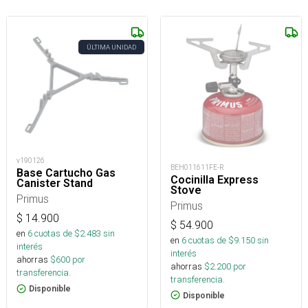
ÚLTIMA UNIDAD
v190126
BEH011611FE-R
Base Cartucho Gas
Cocinilla Express
Canister Stand
Stove
Primus
Primus
$
14.900
$
54.900
en
6
cuotas de $
2.483
sin
en
6
cuotas de $
9.150
sin
interés
interés
ahorras
$
600
por
ahorras
$
2.200
por
transferencia.
transferencia.
Disponible
Disponible