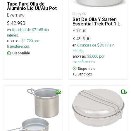
Tapa Para Olla de
Aluminio Lid Ul/Alu Pot
Evernew
OUT39237
Set De Olla Y Sarten
$
42.990
Essential Trek Pot 1 L
en
6
cuotas de $
7.165
sin
Primus
interés
$
49.900
ahorras
$
1.720
por
en
6
cuotas de $
8.317
sin
transferencia.
interés
Disponible
ahorras
$
2.000
por
transferencia.
Disponible
+5 Vendidos