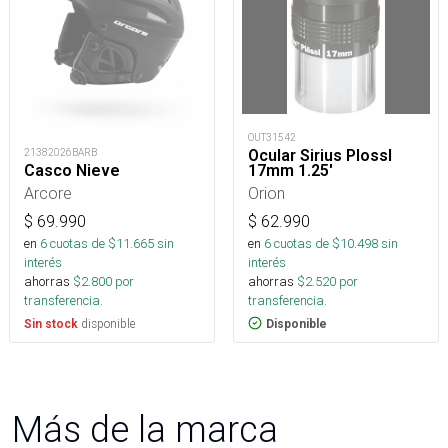
OUT31542
Ocular Sirius Plossl
21382026BARB
17mm 1.25'
Casco Nieve
Orion
Arcore
$
62.990
$
69.990
en
6
cuotas de $
10.498
sin
en
6
cuotas de $
11.665
sin
interés
interés
ahorras
$
2.520
por
ahorras
$
2.800
por
transferencia.
transferencia.
disponible
Disponible
Sin stock
Más de la marca