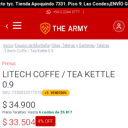
tyc. Tienda Apoquindo 7331. Piso 9. Las Condes
¡ENVÍO GRAT
+56 2 2244 3777
|
Inicio
/
Equipo de Montaña
/
Ollas, Teteras y Sartenes
/
Teteras
/
Litech Coffe / Tea Kettle 0.9
Primus
LITECH COFFE / TEA KETTLE
0.9
SKU:
7330033317015
+5 VENDIDOS
$
34.900
Precio Tarjetas: Hasta
6
cuotas de $
5.817
$
33.504
4
% OFF