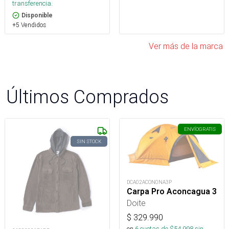
transferencia.
Disponible
+5 Vendidos
Ver más de la marca
Últimos Comprados
ENVÍO
GRATIS
SIN STOCK
DCA02ACON0NA3P
Carpa Pro Aconcagua 3
Doite
$
329.990
en
6
cuotas de $
54.998
sin