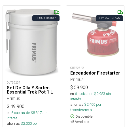
ÚLTIMA UNIDAD
ÚLTIMA UNIDAD
OUT22842
Encendedor Firestarter
Primus
OUT39237
$
59.900
Set De Olla Y Sarten
Essential Trek Pot 1 L
en
6
cuotas de $
9.983
sin
Primus
interés
ahorras
$
2.400
por
$
49.900
transferencia.
en
6
cuotas de $
8.317
sin
Disponible
interés
+5 Vendidos
ahorras
$
2.000
por