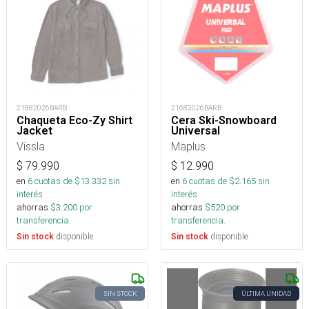
21882026BARB
21682026BARB
Chaqueta Eco-Zy Shirt
Cera Ski-Snowboard
Jacket
Universal
Vissla
Maplus
$
79.990
$
12.990
en
6
cuotas de $
13.332
sin
en
6
cuotas de $
2.165
sin
interés
interés
ahorras
$
3.200
por
ahorras
$
520
por
transferencia.
transferencia.
disponible
disponible
Sin stock
Sin stock
SIN STOCK
ÚLTIMA UNIDAD