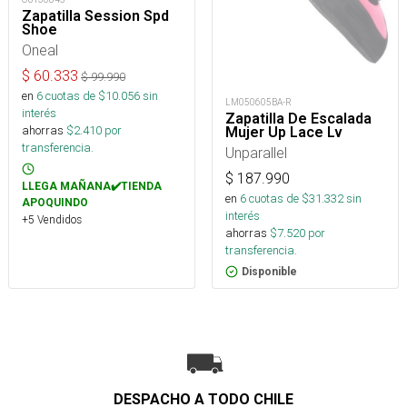
Zapatilla Session Spd
Shoe
Oneal
$
60.333
$
99.990
en
6
cuotas de $
10.056
sin
LM050605BA-R
interés
Zapatilla De Escalada
ahorras
$
2.410
por
Mujer Up Lace Lv
transferencia.
Unparallel
$
187.990
LLEGA MAÑANA✔️TIENDA
en
6
cuotas de $
31.332
sin
APOQUINDO
interés
+5 Vendidos
ahorras
$
7.520
por
transferencia.
Disponible
DESPACHO A TODO CHILE