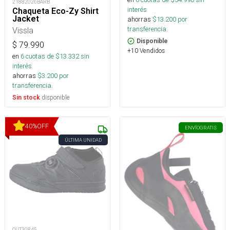
21882026BARB
interés
Chaqueta Eco-Zy Shirt
Jacket
ahorras
$
13.200
por
transferencia.
Vissla
Disponible
$
79.990
+10 Vendidos
en
6
cuotas de $
13.332
sin
interés
ahorras
$
3.200
por
transferencia.
disponible
Sin stock
40
%
OFF
ENVÍO
GRATIS
ÚLTIMA UNIDAD
OUT30845