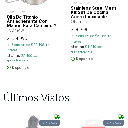
LM280515BA-R
Stainless Steel Mess
Kit Set De Cocina
LM030710BA
Acero Inoxidable
Olla De Titanio
Camping
Antiadherente Con
Olicamp
Mango Para Camping Y
$
30.990
Trekking- 900 Ml
Evernew
en
6
cuotas de $
5.165
sin
$
134.990
interés
en
6
cuotas de $
22.498
sin
ahorras
$
1.240
por
interés
transferencia.
ahorras
$
5.400
por
Disponible
transferencia.
Disponible
Últimos Vistos
SIN STOCK
SIN STOCK