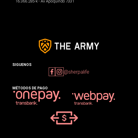
16.366.285-k - Av Apoquindo 7331
SIGUENOS
@sherpalife
MÉTODOS DE PAGO