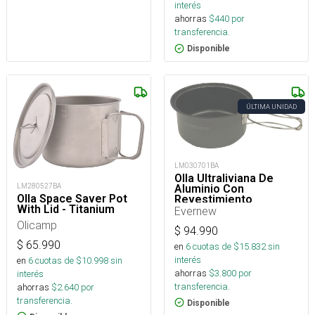
interés
ahorras
$
440
por
transferencia.
Disponible
ÚLTIMA UNIDAD
LM030701BA
Olla Ultraliviana De
LM280527BA
Aluminio Con
Olla Space Saver Pot
Revestimiento
With Lid - Titanium
Antiadherente-740 Ml
Evernew
Olicamp
$
94.990
$
65.990
en
6
cuotas de $
15.832
sin
interés
en
6
cuotas de $
10.998
sin
ahorras
$
3.800
por
interés
transferencia.
ahorras
$
2.640
por
transferencia.
Disponible