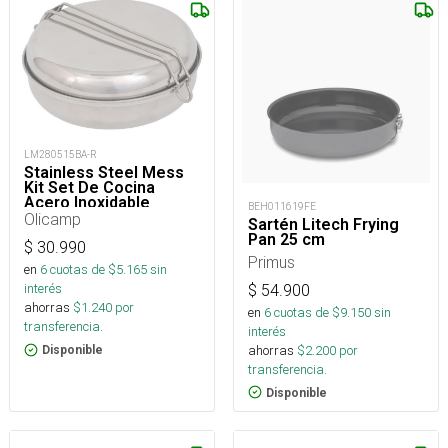
LM280515BA-R
Stainless Steel Mess
Kit Set De Cocina
Acero Inoxidable
BEH011619FE
Camping
Olicamp
Sartén Litech Frying
Pan 25 cm
$
30.990
Primus
en
6
cuotas de $
5.165
sin
interés
$
54.900
ahorras
$
1.240
por
en
6
cuotas de $
9.150
sin
transferencia.
interés
ahorras
$
2.200
por
Disponible
transferencia.
Disponible