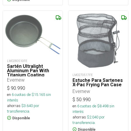
LMO280510FE
Sartén Ultralight
Aluminum Pan With
Titanium Coating
LMO270517FE
Evernew
Estuche Para Sartenes
X-Pac Frying Pan Case
$
90.990
Evernew
en
6
cuotas de $
15.165
sin
$
50.990
interés
ahorras
$
3.640
por
en
6
cuotas de $
8.498
sin
transferencia.
interés
ahorras
$
2.040
por
Disponible
transferencia.
Disponible