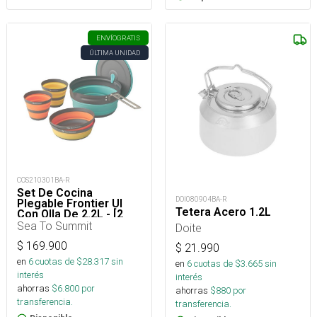
ENVÍO
GRATIS
ÚLTIMA UNIDAD
COS210301BA-R
Set De Cocina
DOI080904BA-R
Plegable Frontier Ul
Tetera Acero 1.2L
Con Olla De 2.2L - [2
Personas] [5 Piezas]
Sea To Summit
Doite
$
169.900
$
21.990
en
6
cuotas de $
28.317
sin
en
6
cuotas de $
3.665
sin
interés
interés
ahorras
$
6.800
por
ahorras
$
880
por
transferencia.
transferencia.