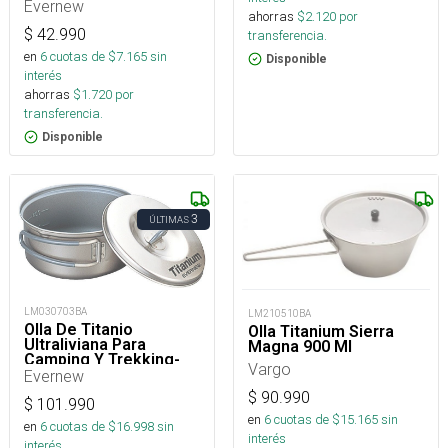
Evernew
ahorras
$
2.120
por
$
42.990
transferencia.
en
6
cuotas de $
7.165
sin
Disponible
interés
ahorras
$
1.720
por
transferencia.
Disponible
3
ÚLTIMAS
LM030703BA
LM210510BA
Olla De Titanio
Olla Titanium Sierra
Ultraliviana Para
Magna 900 Ml
Camping Y Trekking-
Vargo
600 Ml
Evernew
$
90.990
$
101.990
en
6
cuotas de $
15.165
sin
en
6
cuotas de $
16.998
sin
interés
interés