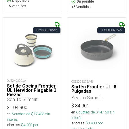
Disponible
Disponible
+5 Vendidos
+5 Vendidos
ÚLTIMA UNIDAD
ÚLTIMA UNIDAD
OUT240200JA
COS200327BA-R
Set de Cocina Frontier
Sartén Frontier Ul - 8
UL Hervidor Plegable 3
Pulgadas
Piezas
Sea To Summit
Sea To Summit
$
84.901
$
104.900
en
6
cuotas de $
14.150
sin
en
6
cuotas de $
17.483
sin
interés
interés
ahorras
$
3.400
por
ahorras
$
4.200
por
transferencia.