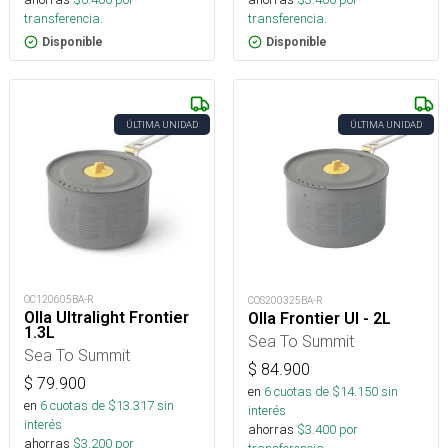
transferencia.
transferencia.
Disponible
Disponible
ÚLTIMA UNIDAD
ÚLTIMA UNIDAD
OC120605BA-R
COS200325BA-R
Olla Ultralight Frontier
Olla Frontier Ul - 2L
1.3L
Sea To Summit
Sea To Summit
$
84.900
$
79.900
en
6
cuotas de $
14.150
sin
en
6
cuotas de $
13.317
sin
interés
interés
ahorras
$
3.400
por
ahorras
$
3.200
por