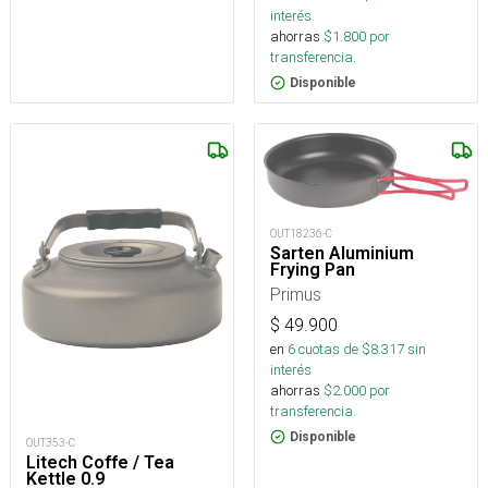
interés
ahorras
$
1.800
por
transferencia.
Disponible
OUT18236-C
Sarten Aluminium
Frying Pan
Primus
$
49.900
en
6
cuotas de $
8.317
sin
interés
ahorras
$
2.000
por
transferencia.
Disponible
OUT353-C
Litech Coffe / Tea
Kettle 0.9