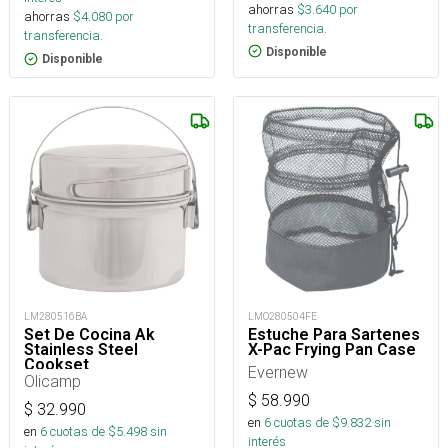
ahorras
$
3.640
por
ahorras
$
4.080
por
transferencia.
transferencia.
Disponible
Disponible
LM280516BA
LMO280504FE
Set De Cocina Ak
Estuche Para Sartenes
Stainless Steel
X-Pac Frying Pan Case
Cookset
Evernew
Olicamp
$
58.990
$
32.990
en
6
cuotas de $
9.832
sin
en
6
cuotas de $
5.498
sin
interés