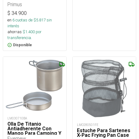
Primus
$
34.900
en
6
cuotas de $
5.817
sin
interés
ahorras
$
1.400
por
transferencia.
Disponible
LM030710BA
Olla De Titanio
LMO280501FE
Antiadherente Con
Estuche Para Sartenes
Mango Para Camping Y
X-Pac Frying Pan Case
Trekking- 900 Ml
Evernew