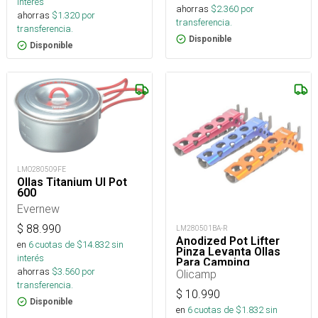
interés
ahorras
$
2.360
por
ahorras
$
1.320
por
transferencia.
transferencia.
Disponible
Disponible
LMO280509FE
Ollas Titanium Ul Pot
600
Evernew
$
88.990
LM280501BA-R
Anodized Pot Lifter
en
6
cuotas de $
14.832
sin
Pinza Levanta Ollas
interés
Para Camping
ahorras
$
3.560
por
Olicamp
transferencia.
$
10.990
Disponible
en
6
cuotas de $
1.832
sin