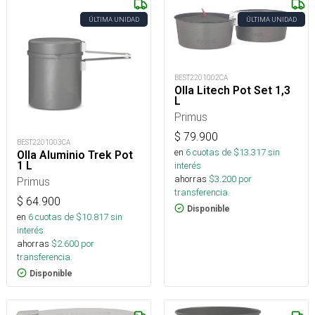
ÚLTIMA UNIDAD
ÚLTIMA UNIDAD
BEST2201002CA
Olla Litech Pot Set 1,3
L
Primus
$
79.900
BEST2201003CA
en
6
cuotas de $
13.317
sin
Olla Aluminio Trek Pot
1 L
interés
ahorras
$
3.200
por
Primus
transferencia.
$
64.900
Disponible
en
6
cuotas de $
10.817
sin
interés
ahorras
$
2.600
por
transferencia.
Disponible