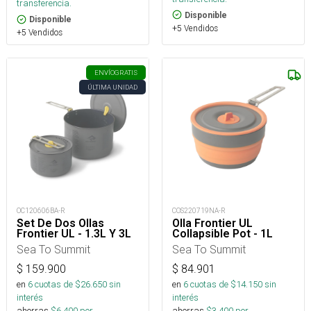
transferencia.
Disponible
Disponible
+5 Vendidos
+5 Vendidos
ENVÍO
GRATIS
ÚLTIMA UNIDAD
OC120606BA-R
COS220719NA-R
Set De Dos Ollas
Olla Frontier UL
Frontier UL - 1.3L Y 3L
Collapsible Pot - 1L
Sea To Summit
Sea To Summit
$
159.900
$
84.901
en
6
cuotas de $
26.650
sin
en
6
cuotas de $
14.150
sin
interés
interés
ahorras
$
6.400
por
ahorras
$
3.400
por