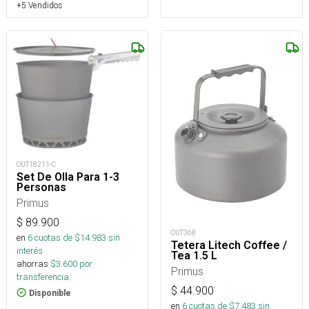
+5 Vendidos
OUT18211-C
Set De Olla Para 1-3
Personas
Primus
$
89.900
OUT368
en
6
cuotas de $
14.983
sin
Tetera Litech Coffee /
interés
Tea 1.5 L
ahorras
$
3.600
por
Primus
transferencia.
$
44.900
Disponible
en
6
cuotas de $
7.483
sin