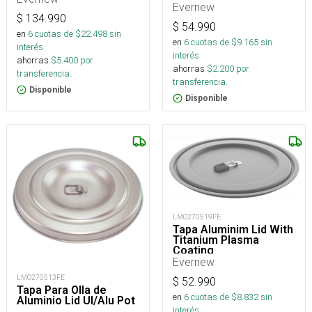
Evernew
$
134.990
$
54.990
en
6
cuotas de $
22.498
sin
en
6
cuotas de $
9.165
sin
interés
interés
ahorras
$
5.400
por
ahorras
$
2.200
por
transferencia.
transferencia.
Disponible
Disponible
LMO270519FE
Tapa Aluminim Lid With
Titanium Plasma
Coating
Evernew
LMO270513FE
$
52.990
Tapa Para Olla de
en
6
cuotas de $
8.832
sin
Aluminio Lid Ul/Alu Pot
interés