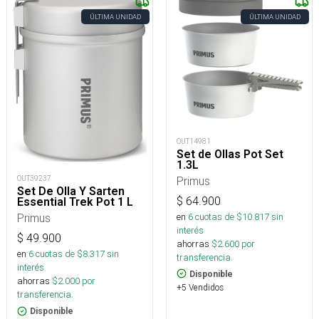
ÚLTIMA UNIDAD
ÚLTIMA UNIDAD
OUT14981
Set de Ollas Pot Set
1.3L
Primus
OUT39237
Set De Olla Y Sarten
$
64.900
Essential Trek Pot 1 L
en
6
cuotas de $
10.817
sin
Primus
interés
$
49.900
ahorras
$
2.600
por
en
6
cuotas de $
8.317
sin
transferencia.
interés
Disponible
ahorras
$
2.000
por
+5 Vendidos
transferencia.
Disponible