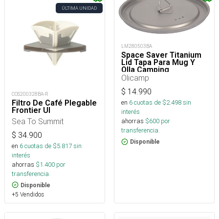
ÚLTIMA UNIDAD
LM280503BA
Space Saver Titanium
Lid Tapa Para Mug Y
Olla Camping
Olicamp
$
14.990
COS200328BA-R
Filtro De Café Plegable
en
6
cuotas de $
2.498
sin
Frontier Ul
interés
Sea To Summit
ahorras
$
600
por
transferencia.
$
34.900
Disponible
en
6
cuotas de $
5.817
sin
interés
ahorras
$
1.400
por
transferencia.
Disponible
+5 Vendidos