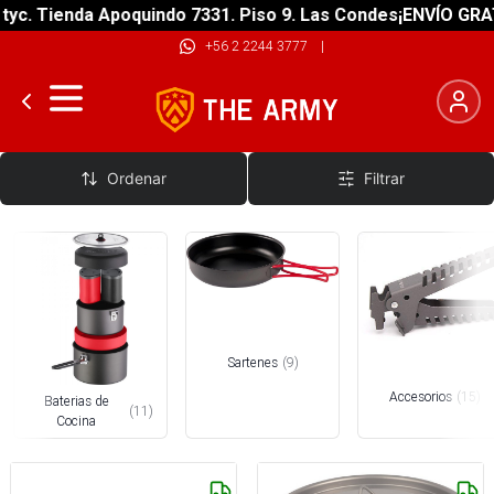
 Tienda Apoquindo 7331. Piso 9. Las Condes
¡ENVÍO GRATIS! s
+56 2 2244 3777
|
Ollas, Teteras y Sartenes
Ordenar
Filtrar
Sartenes
(
9
)
Accesorios
(
15
)
Baterias de
(
11
)
Cocina