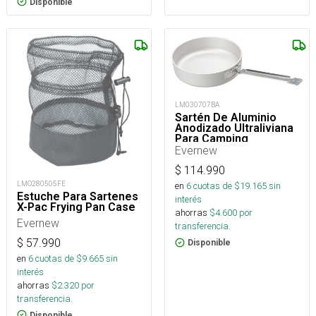
Disponible
LM030707BA
Sartén De Aluminio
Anodizado Ultraliviana
Para Camping
Evernew
$
114.990
LMO280505FE
en
6
cuotas de $
19.165
sin
Estuche Para Sartenes
interés
X-Pac Frying Pan Case
ahorras
$
4.600
por
Evernew
transferencia.
$
57.990
Disponible
en
6
cuotas de $
9.665
sin
interés
ahorras
$
2.320
por
transferencia.
Disponible