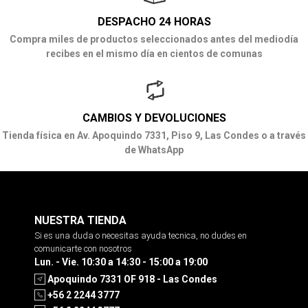
DESPACHO 24 HORAS
Compra miles de productos seleccionados antes del mediodía
recibes en el mismo día en cientos de comunas
CAMBIOS Y DEVOLUCIONES
Tienda física en Av. Apoquindo 7331, Piso 9, Las Condes o a través
de WhatsApp
NUESTRA TIENDA
Si es una duda o necesitas ayuda tecnica, no dudes en
comunicarte con nosotros
Lun. - Vie. 10:30 a 14:30 - 15:00 a 19:00
Apoquindo 7331 OF 918 - Las Condes
+56 2 2244 3777