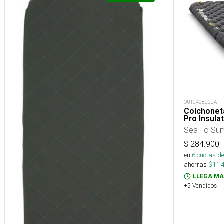
OUT040800JA
Colchoneta
Pro Insul
Sea To Su
$
284.900
en
6
cuotas de
ahorras
$
11.
LLEGA MA
+5 Vendidos