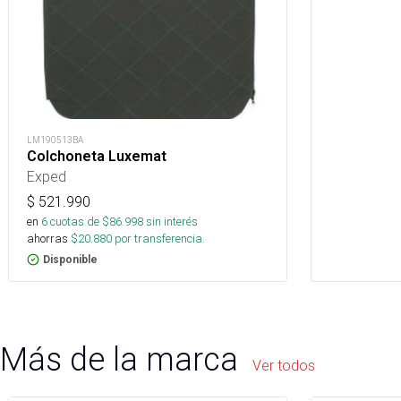
LM190513BA
Colchoneta Luxemat
Exped
$
521.990
en
6
cuotas de $
86.998
sin interés
ahorras
$
20.880
por transferencia.
Disponible
Más de la marca
Ver todos