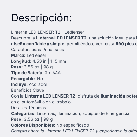
Descripción:
Linterna LED LENSER T2 - Ledlenser
Descubre la
Linterna LED LENSER T2
, una solución ideal para
diseño confiable y simple
, permitiéndote ver hasta
590 pies
e
Características Principales
Marca:
Ledlenser
Longitud:
4.53 in | 115 mm
Peso:
3.56 oz | 98 g
Tipo de Batería:
3 x AAA
Recargable:
No
Incluye:
Acollador
Beneficios Clave
Con la
Linterna LED LENSER T2
, disfruta de
iluminación poten
en el automóvil o en el trabajo.
Detalles Técnicos
Categorías:
Linternas, Iluminación, Equipos de Emergencia
Peso:
3.56 oz | 98 g
Colores Disponibles:
No especificado
Compra ahora la Linterna LED LENSER T2 y experiencia la dife