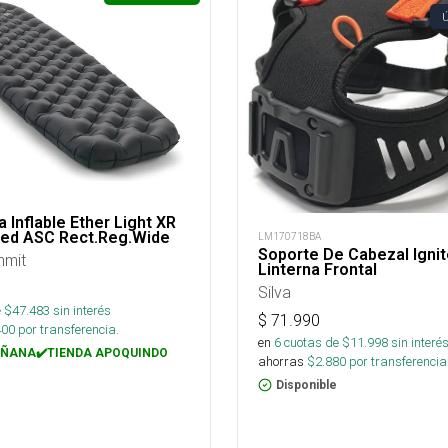
 Inflable Ether Light XR
ated ASC Rect.Reg.Wide
LM170718BA
Soporte De Cabezal Ignit
mmit
Linterna Frontal
Silva
 $
47.483
sin interés
$
71.990
400
por transferencia.
en
6
cuotas de $
11.998
sin interé
ÑANA✔️TIENDA APOQUINDO
ahorras
$
2.880
por transferencia
Disponible