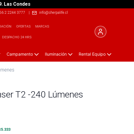
9. Las Condes
56 2 2244 3777
|
info@sherpalife.cl
DACIÓN
OFERTAS
MARCAS
DESPACHO 24 HRS
Campamento
Iluminación
Rental Equipo
Lúmenes
enser T2 -240 Lúmenes
$
5.333