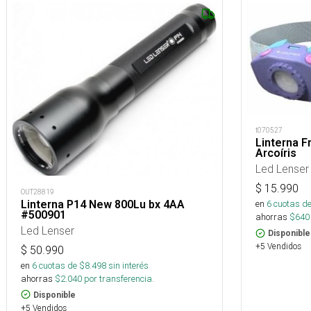
t070527
Linterna F
Arcoíris
Led Lenser
$
15.990
OUT28819
Linterna P14 New 800Lu bx 4AA
en
6
cuotas de
#500901
ahorras
$
640
Led Lenser
Disponible
+5 Vendidos
$
50.990
en
6
cuotas de $
8.498
sin interés
ahorras
$
2.040
por transferencia.
Disponible
+5 Vendidos