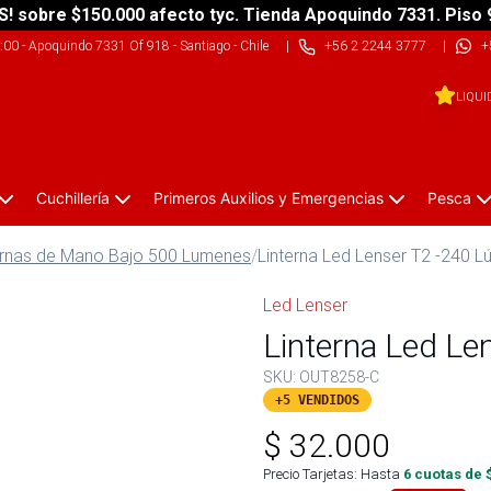
S! sobre $150.000 afecto tyc. Tienda Apoquindo 7331. Piso 
9:00
-
Apoquindo 7331 Of 918 - Santiago - Chile
|
+56 2 2244 3777
|
+
LIQUI
Cuchillería
Primeros Auxilios y Emergencias
Pesca
ernas de Mano Bajo 500 Lumenes
/
Linterna Led Lenser T2 -240 
Led Lenser
Linterna Led L
SKU:
OUT8258-C
+5 VENDIDOS
$
32.000
Precio Tarjetas: Hasta
6
cuotas de 