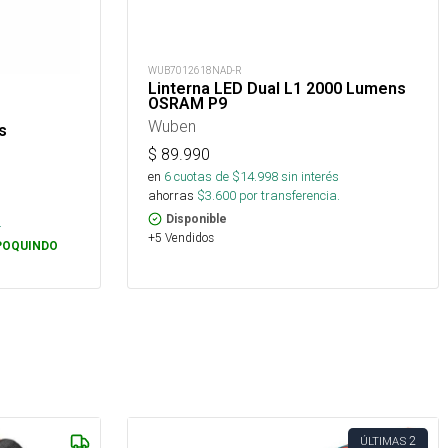
WUB7012618NAD-R
Linterna LED Dual L1 2000 Lumens
OSRAM P9
Wuben
s
$
89.990
en
6
cuotas de $
14.998
sin interés
ahorras
$
3.600
por transferencia.
Disponible
.
+5 Vendidos
POQUINDO
2
ÚLTIMAS