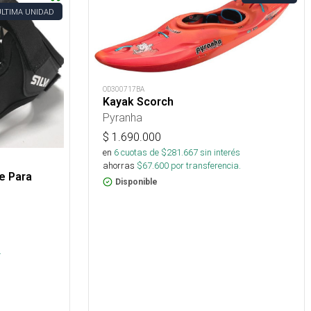
ÚLTIMA UNIDAD
OD300717BA
Kayak Scorch
Pyranha
$
1.690.000
en
6
cuotas de $
281.667
sin interés
ahorras
$
67.600
por transferencia.
e Para
Disponible
s
.