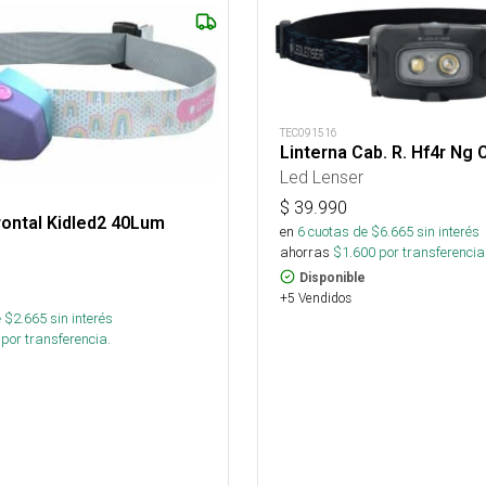
TEC091516
Linterna Cab. R. Hf4r Ng
Led Lenser
$
39.990
rontal Kidled2 40Lum
en
6
cuotas de $
6.665
sin interés
ahorras
$
1.600
por transferencia
Disponible
+5 Vendidos
 $
2.665
sin interés
por transferencia.