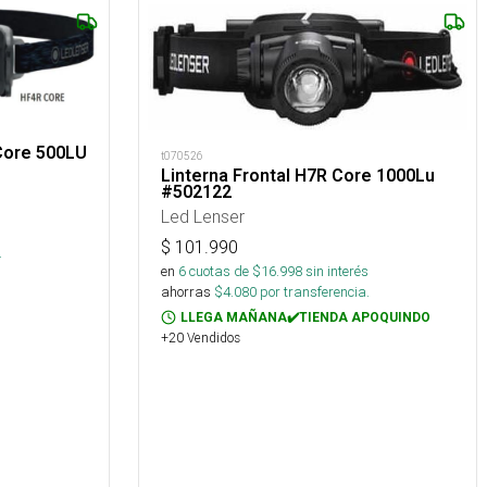
 Core 500LU
t070526
Linterna Frontal H7R Core 1000Lu
#502122
Led Lenser
$
101.990
.
en
6
cuotas de $
16.998
sin interés
ahorras
$
4.080
por transferencia.
LLEGA MAÑANA✔️TIENDA APOQUINDO
+20 Vendidos