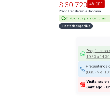
$
30.720
4
% OFF
Precio Transferencia Bancaria
Envío gratis para compras m
Sin stock disponible
Pregúntanos 
10:30 a 14:30
Pregúntanos d
(
Lun. - Vie. 10
Visítanos en
Santiago - Ch