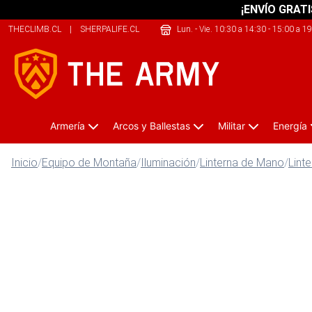
¡ENVÍO GRATI
THECLIMB.CL
|
SHERPALIFE.CL
|
JUSTBIKE.CL
Lun. - Vie. 10:30 a 14:30 - 15:00 a 1
Armería
Arcos y Ballestas
Militar
Energía
Inicio
/
Equipo de Montaña
/
Iluminación
/
Linterna de Mano
/
Lint