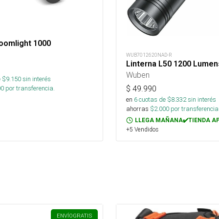
oomlight 1000
WUB7012620NAD-R
Linterna L50 1200 Lumen
Wuben
 $
9.150
sin interés
$
49.990
00
por transferencia.
en
6
cuotas de $
8.332
sin interés
ahorras
$
2.000
por transferencia
LLEGA MAÑANA✔️TIENDA A
+5 Vendidos
ENVÍO
GRATIS