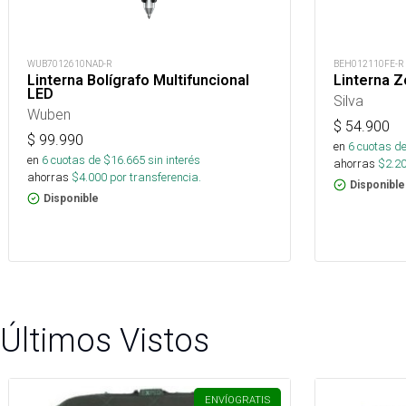
WUB7012610NAD-R
BEH012110FE-R
Linterna Bolígrafo Multifuncional
Linterna Z
LED
Silva
Wuben
$
54.900
$
99.990
en
6
cuotas de
en
6
cuotas de $
16.665
sin interés
ahorras
$
2.2
ahorras
$
4.000
por transferencia.
Disponible
Disponible
Últimos Vistos
ENVÍO
GRATIS