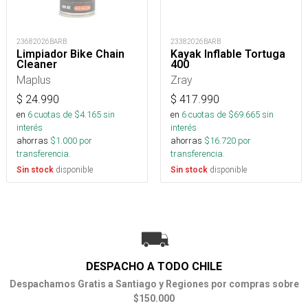
23682026BARB
23382026BARB
Limpiador Bike Chain
Kayak Inflable Tortuga
Cleaner
400
Maplus
Zray
$
24.990
$
417.990
en
6
cuotas de $
4.165
sin
en
6
cuotas de $
69.665
sin
interés
interés
ahorras
$
1.000
por
ahorras
$
16.720
por
transferencia.
transferencia.
disponible
disponible
Sin stock
Sin stock
DESPACHO A TODO CHILE
Despachamos Gratis a Santiago y Regiones por compras sobre
$150.000