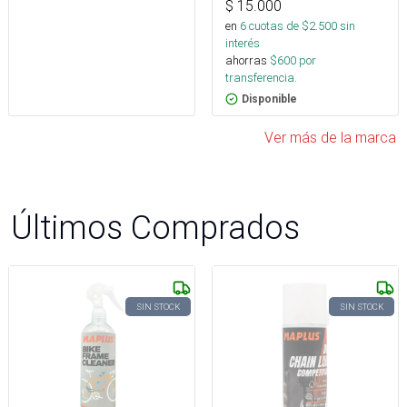
$
15.000
en
6
cuotas de $
2.500
sin
interés
ahorras
$
600
por
transferencia.
Disponible
Ver más de la marca
Últimos Comprados
SIN STOCK
SIN STOCK