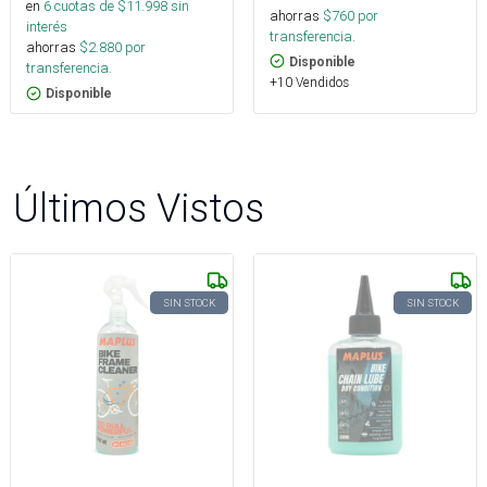
en
6
cuotas de $
11.998
sin
ahorras
$
760
por
interés
transferencia.
ahorras
$
2.880
por
Disponible
transferencia.
+10 Vendidos
Disponible
Últimos Vistos
SIN STOCK
SIN STOCK