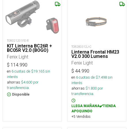
TOR021201FE-R
KIT Linterna BC26R +
TOR280312J-C
BC05R V2.0 (BOGO)
Linterna Frontal HM23
V2.0 300 Lumens
Fenix Light
Fenix Light
$
114.990
$
44.990
en
6
cuotas de $
19.165
sin
interés
en
6
cuotas de $
7.498
sin
ahorras
$
4.600
por
interés
transferencia.
ahorras
$
1.800
por
transferencia.
Disponible
LLEGA MAÑANA✔️TIENDA
APOQUINDO
+5 Vendidos