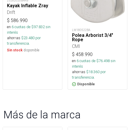
23282026BARB
Kayak Inflable Zray
Drift
$
586.990
en
6
cuotas de $
97.832
sin
LM180522BA
interés
Polea Arborist 3/4"
ahorras
$
23.480
por
Rope
transferencia.
CMI
disponible
Sin stock
$
458.990
en
6
cuotas de $
76.498
sin
interés
ahorras
$
18.360
por
transferencia.
Disponible
Más de la marca