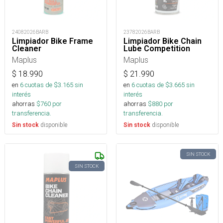
24082026BARB
23782026BARB
Limpiador Bike Frame
Limpiador Bike Chain
Cleaner
Lube Competition
Maplus
Maplus
$
18.990
$
21.990
en
6
cuotas de $
3.165
sin
en
6
cuotas de $
3.665
sin
interés
interés
ahorras
$
760
por
ahorras
$
880
por
transferencia.
transferencia.
disponible
disponible
Sin stock
Sin stock
SIN STOCK
SIN STOCK