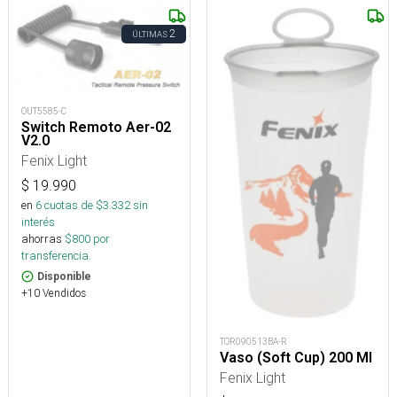
2
ÚLTIMAS
OUT5585-C
Switch Remoto Aer-02
V2.0
Fenix Light
$
19.990
en
6
cuotas de $
3.332
sin
interés
ahorras
$
800
por
transferencia.
Disponible
+10 Vendidos
TOR090513BA-R
Vaso (Soft Cup) 200 Ml
Fenix Light