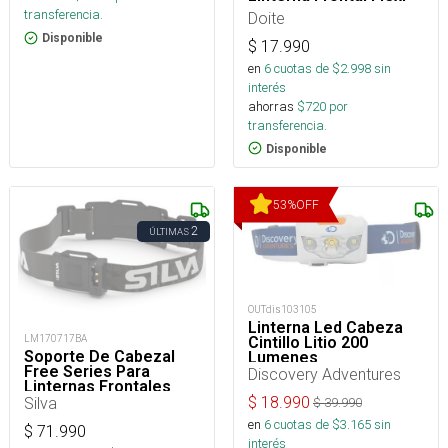
transferencia.
Doite
Disponible
$
17.990
en
6
cuotas de $
2.998
sin
interés
ahorras
$
720
por
transferencia.
Disponible
53
%
OFF
2
ÚLTIMAS
OUTdis103105
Linterna Led Cabeza
LM170717BA
Cintillo Litio 200
Soporte De Cabezal
Lumenes
Free Series Para
Discovery Adventures
Linternas Frontales
$
18.990
Silva
$
39.990
en
6
cuotas de $
3.165
sin
$
71.990
interés