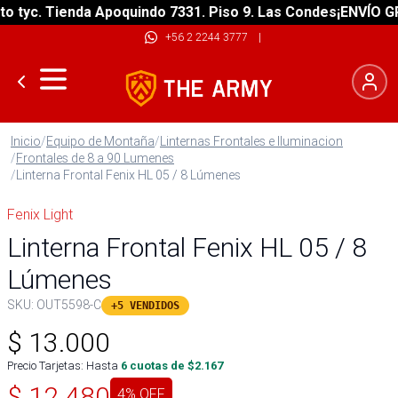
tyc. Tienda Apoquindo 7331. Piso 9. Las Condes
¡ENVÍO GRAT
+56 2 2244 3777
|
Inicio
/
Equipo de Montaña
/
Linternas Frontales e Iluminacion
/
Frontales de 8 a 90 Lumenes
/
Linterna Frontal Fenix HL 05 / 8 Lúmenes
Fenix Light
Linterna Frontal Fenix HL 05 / 8
Lúmenes
SKU:
OUT5598-C
+5 VENDIDOS
$
13.000
Precio Tarjetas: Hasta
6
cuotas de $
2.167
$
12.480
4
% OFF