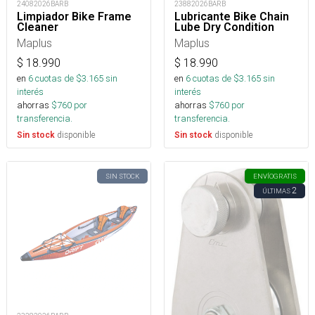
24082026BARB
23882026BARB
Limpiador Bike Frame
Lubricante Bike Chain
Cleaner
Lube Dry Condition
Maplus
Maplus
$
18.990
$
18.990
en
6
cuotas de $
3.165
sin
en
6
cuotas de $
3.165
sin
interés
interés
ahorras
$
760
por
ahorras
$
760
por
transferencia.
transferencia.
disponible
disponible
Sin stock
Sin stock
SIN STOCK
ENVÍO
GRATIS
2
ÚLTIMAS