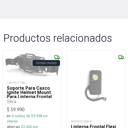
Productos relacionados
ÚLTIMA UNIDAD
LM170711BA
Soporte Para Casco
Ignite Helmet Mount
Para Linterna Frontal
Silva
$
59.990
en
6
cuotas de $
9.998
sin
interés
DOI090903BA-R
Linterna Frontal Flexi
ahorras
$
2.400
por