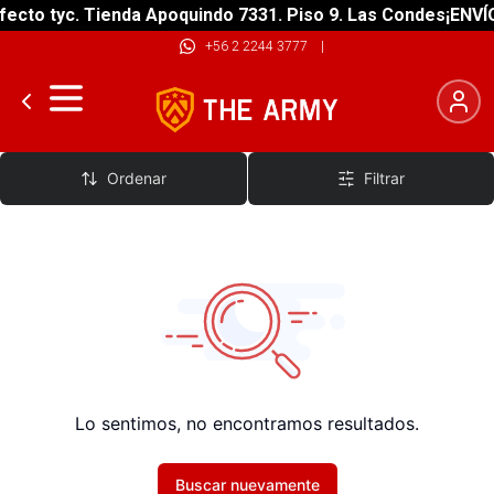
ecto tyc. Tienda Apoquindo 7331. Piso 9. Las Condes
¡ENVÍO
+56 2 2244 3777
|
Kit
Ordenar
Filtrar
Lo sentimos, no encontramos resultados.
Buscar nuevamente