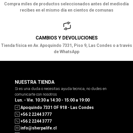
Compra miles de productos seleccionados antes del mediodía
recibes en el mismo día en cientos de comunas
CAMBIOS Y DEVOLUCIONES
Tienda física en Av. Apoquindo 7331, Piso 9, Las Condes o a través
de WhatsApp
NUESTRA TIENDA
Si es una duda o necesitas ayuda tecnica, no dudes en
comunicarte con nosotros
Lun. - Vie. 10:30 a 14:30 - 15:00 a 19:00
Apoquindo 7331 OF 918 - Las Condes
+56 2 2244 3777
+56 2 2244 3777
info@sherpalife.cl