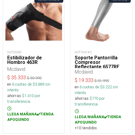
OUT35080
OUT15414-C
Estibilizador de
Soporte Pantorrilla
Hombro 463R
Compresor
Reflectante 6577RF
Mcdavid
Mcdavid
$
35.333
$
50.990
$
19.333
$
51.990
en
6
cuotas de $
5.889
sin
en
6
cuotas de $
3.222
sin
interés
interés
ahorras
$
1.410
por
ahorras
$
770
por
transferencia.
transferencia.
LLEGA MAÑANA✔️TIENDA
LLEGA MAÑANA✔️TIENDA
APOQUINDO
APOQUINDO
+10 Vendidos