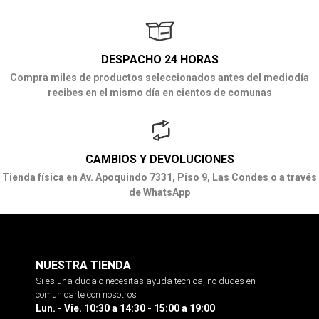
DESPACHO 24 HORAS
Compra miles de productos seleccionados antes del mediodía
recibes en el mismo día en cientos de comunas
CAMBIOS Y DEVOLUCIONES
Tienda física en Av. Apoquindo 7331, Piso 9, Las Condes o a través
de WhatsApp
NUESTRA TIENDA
Si es una duda o necesitas ayuda tecnica, no dudes en
comunicarte con nosotros
Lun. - Vie. 10:30 a 14:30 - 15:00 a 19:00