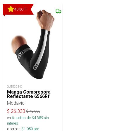
40
%
OFF
OUT5303-C
Manga Compresora
Reflectante 6566Rf
Mcdavid
$
26.333
$
43.990
en
6
cuotas de $
4.389
sin
interés
ahorras
$
1.050
por