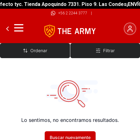
ecto tyc. Tienda Apoquindo 7331. Piso 9. Las Condes
¡ENVÍO
+56 2 2244 3777
|
Kit Mujer
Ordenar
Filtrar
Lo sentimos, no encontramos resultados.
Buscar nuevamente