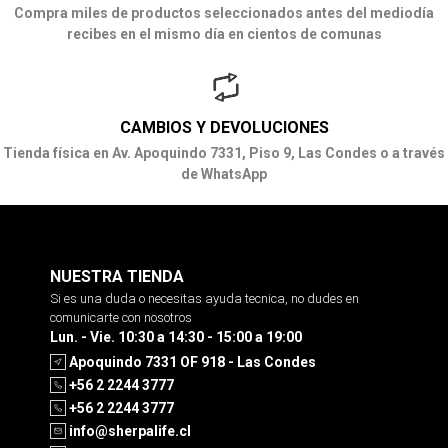
Compra miles de productos seleccionados antes del mediodía
recibes en el mismo día en cientos de comunas
CAMBIOS Y DEVOLUCIONES
Tienda física en Av. Apoquindo 7331, Piso 9, Las Condes o a través
de WhatsApp
NUESTRA TIENDA
Si es una duda o necesitas ayuda tecnica, no dudes en
comunicarte con nosotros
Lun. - Vie. 10:30 a 14:30 - 15:00 a 19:00
Apoquindo 7331 OF 918 - Las Condes
+56 2 2244 3777
+56 2 2244 3777
info@sherpalife.cl