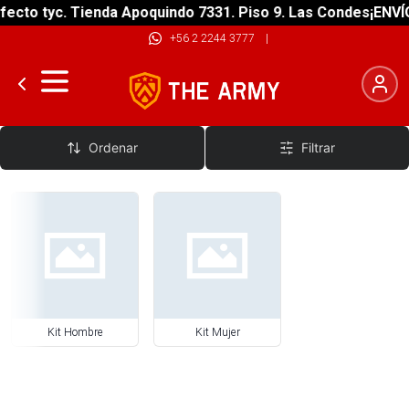
ecto tyc. Tienda Apoquindo 7331. Piso 9. Las Condes
¡ENVÍO
+56 2 2244 3777
|
Kit Básquetbol
Ordenar
Filtrar
Kit Hombre
Kit Mujer