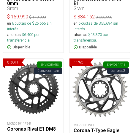
0mm
E1
Sram
Sram
$
159.990
$
334.162
$
179.990
$
353.990
en
6
cuotas de $
26.665
sin
en
6
cuotas de $
55.694
sin
interés
interés
ahorras
$
6.400
por
ahorras
$
13.370
por
transferencia.
transferencia.
Disponible
Disponible
8
%
OFF
11
%
OFF
ENVÍO
GRATIS
ENVÍO
GRATIS
2
ÚLTIMA UNIDAD
ÚLTIMAS
MKR061911FE-R
MKR210119FE
Coronas Rival E1 DM8
Corona T-Type Eagle