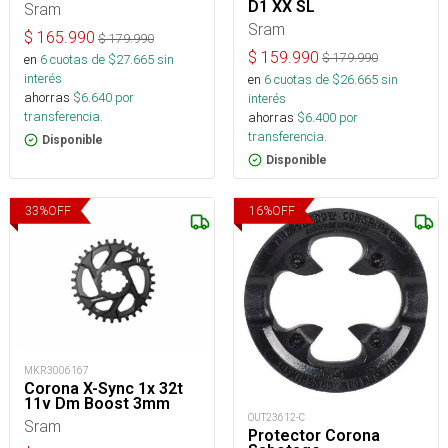
D1 XX SL
Sram
Sram
$
165.990
$
179.990
$
159.990
$
179.990
en
6
cuotas de $
27.665
sin
interés
en
6
cuotas de $
26.665
sin
ahorras
$
6.640
por
interés
transferencia.
ahorras
$
6.400
por
transferencia.
Disponible
Disponible
33
%
OFF
16
%
OFF
MKR3006167
Corona X-Sync 1x 32t
11v Dm Boost 3mm
OUT23612-C
Sram
Protector Corona