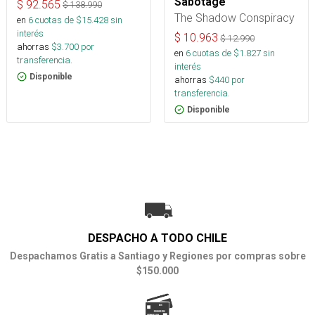
Sabotage
$
92.565
$
138.990
The Shadow Conspiracy
en
6
cuotas de $
15.428
sin
interés
$
10.963
$
12.990
ahorras
$
3.700
por
en
6
cuotas de $
1.827
sin
transferencia.
interés
Disponible
ahorras
$
440
por
transferencia.
Disponible
DESPACHO A TODO CHILE
Despachamos Gratis a Santiago y Regiones por compras sobre
$150.000