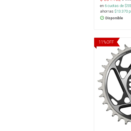
en
6
cuotas de $
55
ahorras
$
13.370
p
Disponible
11
%
OFF