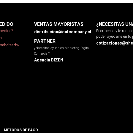
EDIDO
VENTAS MAYORISTAS
¿NECESITAS UN
pedido?
Escríbenos y te resp
distribucion@outcompany.cl
poder ayudarte en tu 
s
PARTNER
cotizaciones@sher
eembolsado?
¿Necesitas ayuda en Marketing Digital -
Comercial?
Agencia BIZEN
MÉTODOS DE PAGO