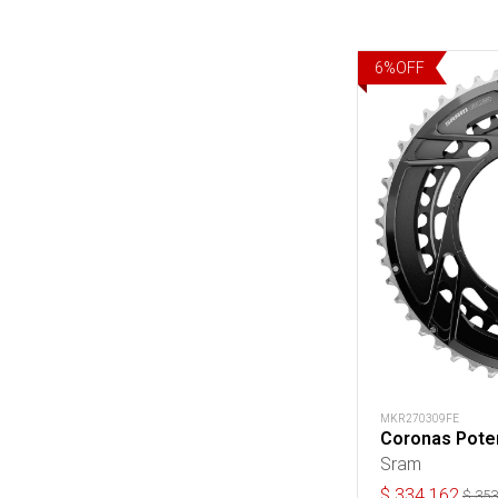
6
%
OFF
MKR270309FE
Coronas Pote
Sram
$
334.162
$
353