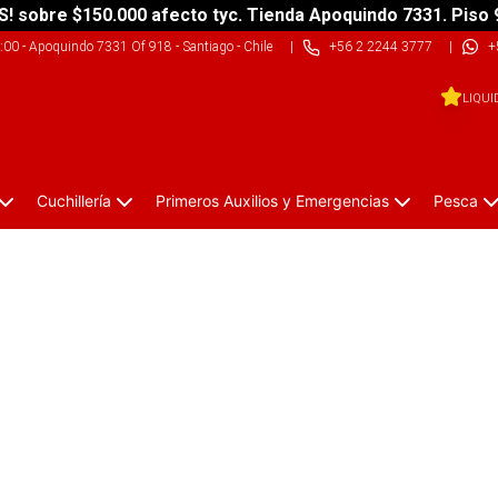
S! sobre $150.000 afecto tyc. Tienda Apoquindo 7331. Piso 
9:00
-
Apoquindo 7331 Of 918 - Santiago - Chile
|
+56 2 2244 3777
|
+
LIQUI
Cuchillería
Primeros Auxilios y Emergencias
Pesca