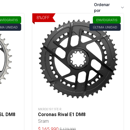
Ordenar
por
8
%
OFF
NVÍO
GRATIS
ENVÍO
GRATIS
IMA UNIDAD
ÚLTIMA UNIDAD
MKR061911FE-R
 SL DM8
Coronas Rival E1 DM8
Sram
$
165.990
$
179.990