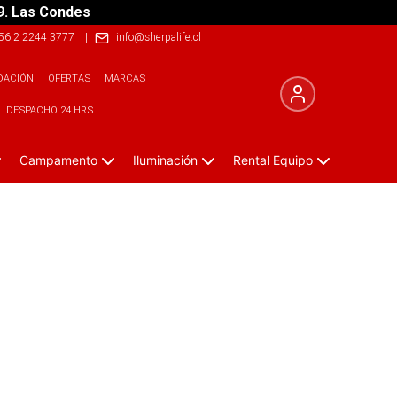
9. Las Condes
56 2 2244 3777
|
info@sherpalife.cl
DACIÓN
OFERTAS
MARCAS
DESPACHO 24 HRS
Campamento
Iluminación
Rental Equipo