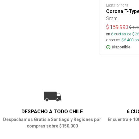
MKR210119FE
Corona T-Type
Sram
$
159.990
$
179
en
6
cuotas de $
26
ahorras
$
6.400
por
Disponible
DESPACHO A TODO CHILE
6 CU
Despachamos Gratis a Santiago y Regiones por
Encuentra + 10
compras sobre $150.000