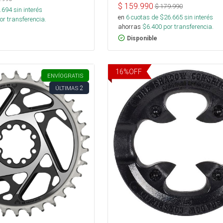
$
159.990
$
179.990
.694
sin interés
en
6
cuotas de $
26.665
sin interés
or transferencia.
ahorras
$
6.400
por transferencia.
Disponible
16
%
OFF
ENVÍO
GRATIS
2
ÚLTIMAS