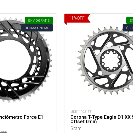
11
%
OFF
ENVÍO
GRATIS
E
ÚLTIMA UNIDAD
ÚLT
MKR111031FE
nciómetro Force E1
Corona T-Type Eagle D1 XX
Offset 0mm
Sram
.990