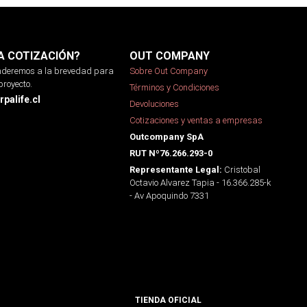
A COTIZACIÓN?
OUT COMPANY
onderemos a la brevedad para
Sobre Out Company
proyecto.
Términos y Condiciones
palife.cl
Devoluciones
Cotizaciones y ventas a empresas
Outcompany SpA
RUT Nº76.266.293-0
Cristobal
Representante Legal:
Octavio Alvarez Tapia - 16.366.285-k
- Av Apoquindo 7331
TIENDA OFICIAL