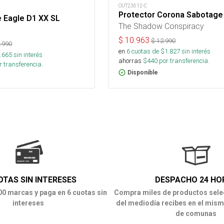
OUT23612-C
Protector Corona Sabotage
 Eagle D1 XX SL
The Shadow Conspiracy
$
10.963
$
12.990
.990
en
6
cuotas de $
1.827
sin interés
.665
sin interés
ahorras
$
440
por transferencia.
 transferencia.
Disponible
OTAS SIN INTERESES
DESPACHO 24 HO
00 marcas y paga en 6 cuotas sin
Compra miles de productos sele
intereses
del mediodía recibes en el mism
de comunas