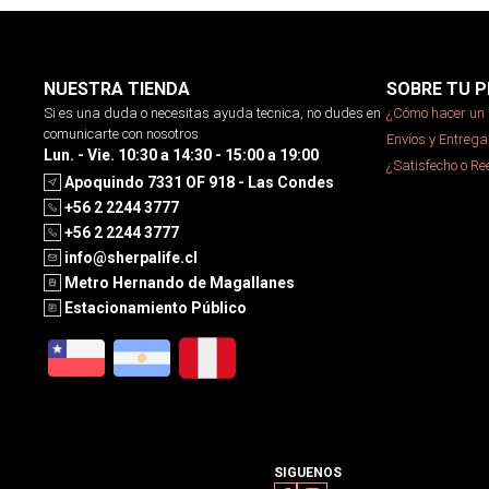
NUESTRA TIENDA
SOBRE TU P
Si es una duda o necesitas ayuda tecnica, no dudes en
¿Cómo hacer un 
comunicarte con nosotros
Envíos y Entrega
Lun. - Vie. 10:30 a 14:30 - 15:00 a 19:00
¿Satisfecho o R
Apoquindo 7331 OF 918 - Las Condes
+56 2 2244 3777
+56 2 2244 3777
info@sherpalife.cl
Metro Hernando de Magallanes
Estacionamiento Público
SIGUENOS