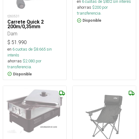
en
6
cuotas de $
832
sin interés
ahorras
$
200
por
transferencia.
t260531
Disponible
Carrete Quick 2
200m/0,35mm
Dam
$
51.990
en
6
cuotas de $
8.665
sin
interés
ahorras
$
2.080
por
transferencia.
Disponible