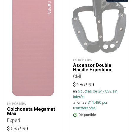
LM180514BA
Ascensor Double
Handle Expedition
CMI
$
286.990
en
6
cuotas de $
47.832
sin
interés
ahorras
$
11.480
por
LM190515BA
transferencia.
Colchoneta Megamat
Max
Disponible
Exped
$
535.990