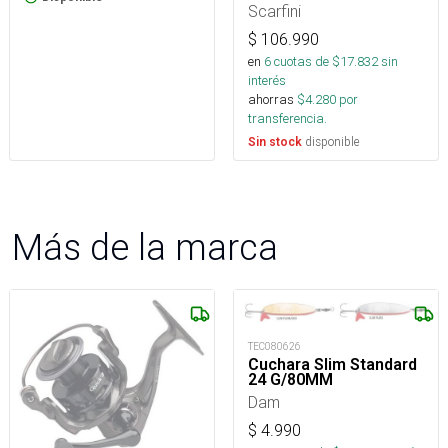
Scarfini
$
106.990
en
6
cuotas de $
17.832
sin
interés
ahorras
$
4.280
por
transferencia.
disponible
Sin stock
Más de la marca
TEC080626
Cuchara Slim Standard
24 G/80MM
Dam
$
4.990