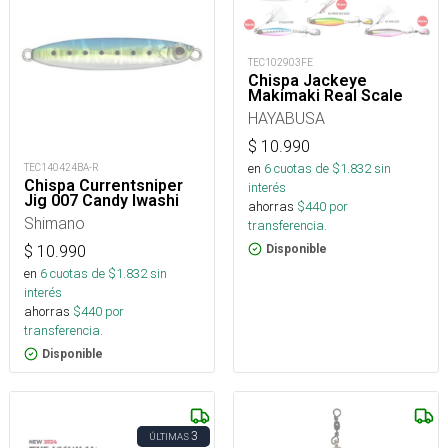
TEC102903FE
Chispa Jackeye
Makimaki Real Scale
HAYABUSA
$
10.990
en
6
cuotas de $
1.832
sin
TEC140424BA-R
Chispa Currentsniper
interés
Jig 007 Candy Iwashi
ahorras
$
440
por
Shimano
transferencia.
Disponible
$
10.990
en
6
cuotas de $
1.832
sin
interés
ahorras
$
440
por
transferencia.
Disponible
3
ÚLTIMAS