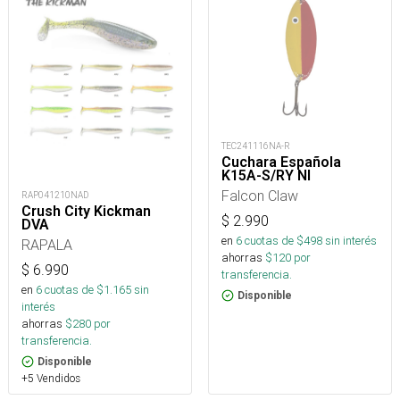
TEC241116NA-R
Cuchara Española
K15A-S/RY NI
Falcon Claw
RAP041210NAD
Crush City Kickman
$
2.990
DVA
en
6
cuotas de $
498
sin interés
RAPALA
ahorras
$
120
por
$
6.990
transferencia.
en
6
cuotas de $
1.165
sin
Disponible
interés
ahorras
$
280
por
transferencia.
Disponible
+5 Vendidos