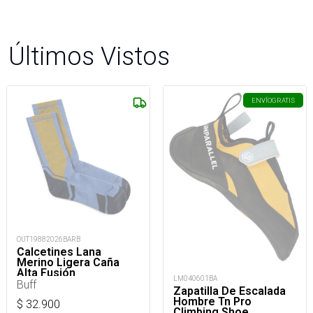
Últimos Vistos
ENVÍO
GRATIS
OUT19882026BARB
Calcetines Lana
Merino Ligera Caña
Alta Fusión
LM040601BA
Buff
Zapatilla De Escalada
Hombre Tn Pro
$
32.900
Climbing Shoe