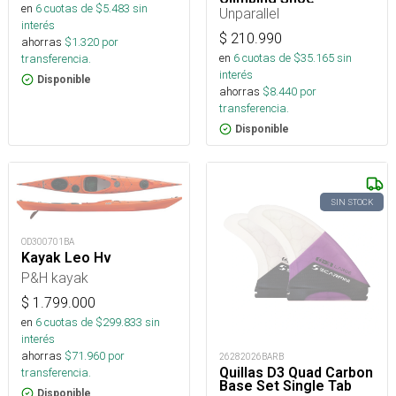
en
6
cuotas de $
5.483
sin
Unparallel
interés
$
210.990
ahorras
$
1.320
por
en
6
cuotas de $
35.165
sin
transferencia.
interés
Disponible
ahorras
$
8.440
por
transferencia.
Disponible
SIN STOCK
OD300701BA
Kayak Leo Hv
P&H kayak
$
1.799.000
en
6
cuotas de $
299.833
sin
interés
ahorras
$
71.960
por
26282026BARB
Quillas D3 Quad Carbon
transferencia.
Base Set Single Tab
Disponible