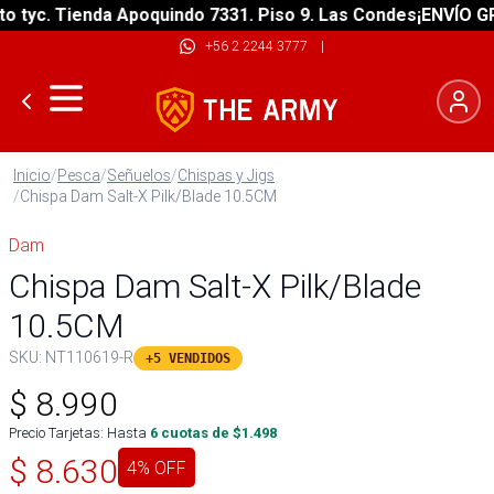
yc. Tienda Apoquindo 7331. Piso 9. Las Condes
¡ENVÍO GRATI
+56 2 2244 3777
|
Inicio
/
Pesca
/
Señuelos
/
Chispas y Jigs
/
Chispa Dam Salt-X Pilk/Blade 10.5CM
Dam
Chispa Dam Salt-X Pilk/Blade
10.5CM
SKU:
NT110619-R
+5 VENDIDOS
$
8.990
Precio Tarjetas: Hasta
6
cuotas de $
1.498
$
8.630
4
% OFF