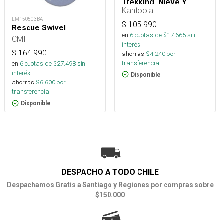
Trekking, Nieve Y
Montaña
Kahtoola
LM150503BA
$
105.990
Rescue Swivel
en
6
cuotas de $
17.665
sin
CMI
interés
$
164.990
ahorras
$
4.240
por
transferencia.
en
6
cuotas de $
27.498
sin
interés
Disponible
ahorras
$
6.600
por
transferencia.
Disponible
DESPACHO A TODO CHILE
Despachamos Gratis a Santiago y Regiones por compras sobre
$150.000