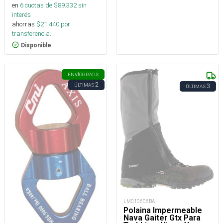
en
6
cuotas de $
89.332
sin
interés
ahorras
$
21.440
por
transferencia.
Disponible
ENVÍO
GRATIS
2
ÚLTIMAS
3
ÚLTIMAS
LM010606BA
Polaina Impermeable
Nava Gaiter Gtx Para