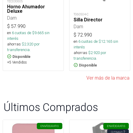
TEC030605
Horno Ahumador
Deluxe
T060504-C
Dam
Silla Director
Dam
$
57.990
en
6
cuotas de $
9.665
sin
$
72.990
interés
en
6
cuotas de $
12.165
sin
ahorras
$
2.320
por
interés
transferencia.
ahorras
$
2.920
por
Disponible
transferencia.
+5 Vendidos
Disponible
Ver más de la marca
Últimos Comprados
ENVÍO
GRATIS
ENVÍO
GRATIS
2
ÚLTIMAS