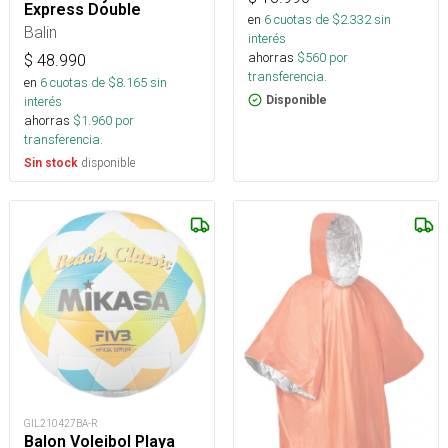
Express Double
en
6
cuotas de $
2.332
sin
Balin
interés
ahorras
$
560
por
$
48.990
transferencia.
en
6
cuotas de $
8.165
sin
Disponible
interés
ahorras
$
1.960
por
transferencia.
disponible
Sin stock
GIL210427BA-R
Balon Voleibol Playa