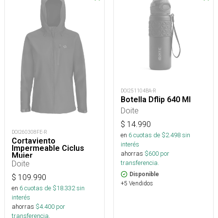
DOI251104BA-R
Botella Dflip 640 Ml
Doite
$
14.990
DOI260308FE-R
en
6
cuotas de $
2.498
sin
Cortaviento
interés
Impermeable Ciclus
ahorras
$
600
por
Mujer
Doite
transferencia.
Disponible
$
109.990
+5 Vendidos
en
6
cuotas de $
18.332
sin
interés
ahorras
$
4.400
por
transferencia.