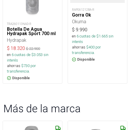
RAP061212BA-R
Gorra Ok
Okuma
TRA260113NAD-R
Botella De Agua
$
9.990
Hydrapak Sport 700 ml
en
6
cuotas de $
1.665
sin
Hydrapak
interés
ahorras
$
400
por
$
18.320
$
22.900
transferencia.
en
6
cuotas de $
3.053
sin
Disponible
interés
ahorras
$
730
por
transferencia.
Disponible
Más de la marca