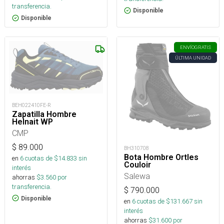
transferencia.
Disponible
Disponible
ENVÍO
GRATIS
ÚLTIMA UNIDAD
BEH022410FE-R
Zapatilla Hombre
Helnait WP
CMP
$
89.000
BH310708
Bota Hombre Ortles
en
6
cuotas de $
14.833
sin
Couloir
interés
Salewa
ahorras
$
3.560
por
transferencia.
$
790.000
Disponible
en
6
cuotas de $
131.667
sin
interés
ahorras
$
31.600
por