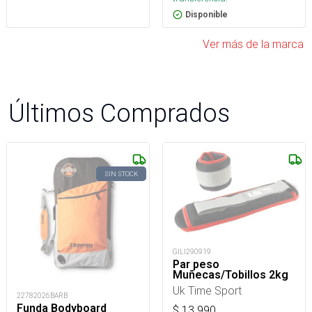
Disponible
Ver más de la marca
Últimos Comprados
SIN STOCK
GILI290919
Par peso
Muñecas/Tobillos 2kg
Uk Time Sport
22782026BARB
Funda Bodyboard
$
13.990