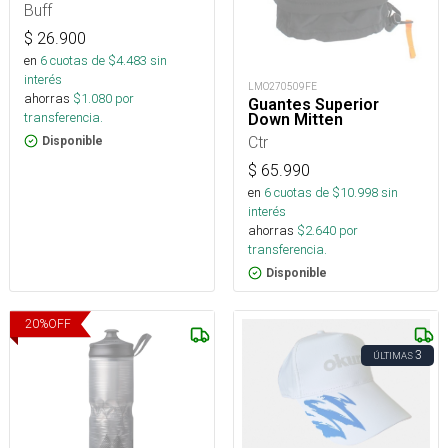
Buff
$
26.900
en
6
cuotas de $
4.483
sin
interés
LMO270509FE
ahorras
$
1.080
por
Guantes Superior
transferencia.
Down Mitten
Ctr
Disponible
$
65.990
en
6
cuotas de $
10.998
sin
interés
ahorras
$
2.640
por
transferencia.
Disponible
20
%
OFF
3
ÚLTIMAS