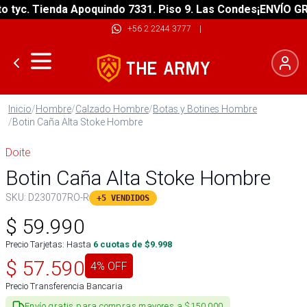
yc. Tienda Apoquindo 7331. Piso 9. Las Condes
¡ENVÍO GRATI
+56 2 2244 3777
|
Inicio
/
Hombre
/
Calzado Hombre
/
Botas y Botines Hombre
/
Botin Caña Alta Stoke Hombre
Doite
Botin Caña Alta Stoke Hombre
SKU:
D230707RO-R
+5 VENDIDOS
$
59.990
Precio Tarjetas: Hasta
6
cuotas de $
9.998
$
57.590
4
% OFF
Precio Transferencia Bancaria
Envío gratis para compras mayores a $150.000