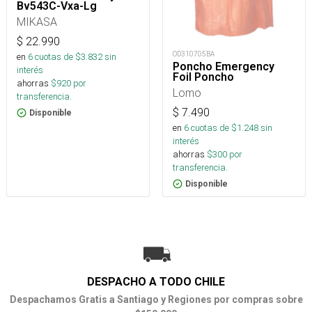
Bv543C-Vxa-Lg
MIKASA
$
22.990
OD310705BA
en
6
cuotas de $
3.832
sin
Poncho Emergency
interés
Foil Poncho
ahorras
$
920
por
Lomo
transferencia.
$
7.490
Disponible
en
6
cuotas de $
1.248
sin
interés
ahorras
$
300
por
transferencia.
Disponible
DESPACHO A TODO CHILE
Despachamos Gratis a Santiago y Regiones por compras sobre