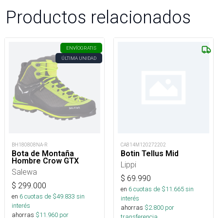
Productos relacionados
ENVÍO
GRATIS
ÚLTIMA UNIDAD
BH180808NA-R
CA814M120272202
Bota de Montaña
Botin Tellus Mid
Hombre Crow GTX
Lippi
Salewa
$
69.990
$
299.000
en
6
cuotas de $
11.665
sin
en
6
cuotas de $
49.833
sin
interés
interés
ahorras
$
2.800
por
ahorras
$
11.960
por
transferencia.