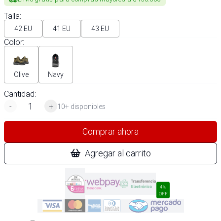
Talla
:
42 EU
41 EU
43 EU
Color
:
Olive
Navy
Cantidad:
-
+
10+ disponibles
Comprar ahora
Agregar al carrito
4%
OFF