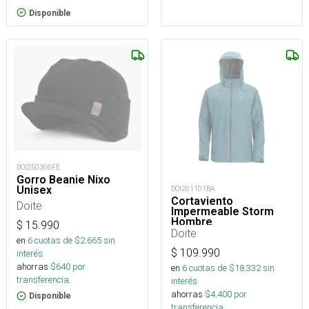
Disponible
DOI250306FE
Gorro Beanie Nixo
Unisex
DOI261101BA
Cortaviento
Doite
Impermeable Storm
Hombre
$
15.990
Doite
en
6
cuotas de $
2.665
sin
$
109.990
interés
ahorras
$
640
por
en
6
cuotas de $
18.332
sin
transferencia.
interés
ahorras
$
4.400
por
Disponible
transferencia.