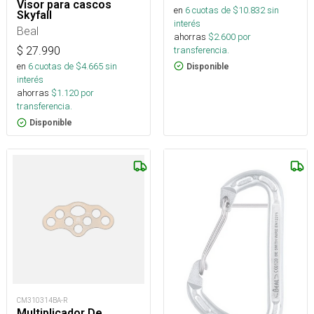
Visor para cascos
en
6
cuotas de $
10.832
sin
Skyfall
interés
Beal
ahorras
$
2.600
por
transferencia.
$
27.990
en
6
cuotas de $
4.665
sin
Disponible
interés
ahorras
$
1.120
por
transferencia.
Disponible
CM310314BA-R
Multiplicador De