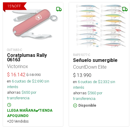
15
%
OFF
OUT1683-C
Coratplumas Rally
RAP31077-C
06163
Señuelo sumergible
Victorinox
CountDown Elite
$
16.142
$
18.990
$
13.990
en
6
cuotas de $
2.690
sin
en
6
cuotas de $
2.332
sin
interés
interés
ahorras
$
650
por
ahorras
$
560
por
transferencia.
transferencia.
Disponible
LLEGA MAÑANA✔️TIENDA
APOQUINDO
+20 Vendidos