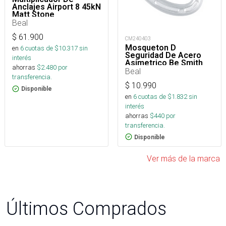
Anclajes Airport 8 45kN
Matt Stone
Beal
$
61.900
CM240403
Mosqueton D
en
6
cuotas de $
10.317
sin
Seguridad De Acero
interés
Asimetrico Be Smith
ahorras
$
2.480
por
Captive
Beal
transferencia.
$
10.990
Disponible
en
6
cuotas de $
1.832
sin
interés
ahorras
$
440
por
transferencia.
Disponible
Ver más de la marca
Últimos Comprados