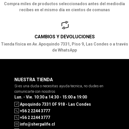
Compra miles de productos seleccionados antes del mediodía
recibes en el mismo día en cientos de comunas
CAMBIOS Y DEVOLUCIONES
Tienda física en Av. Apoquindo 7331, Piso 9, Las Condes o a través
de WhatsApp
NUESTRA TIENDA
Si es una duda o necesitas ayuda tecnica, no dudes en
comunicarte con nosotros
Lun. - Vie. 10:30 a 14:30 - 15:00 a 19:00
Apoquindo 7331 OF 918 - Las Condes
+56 2 2244 3777
+56 2 2244 3777
info@sherpalife.cl