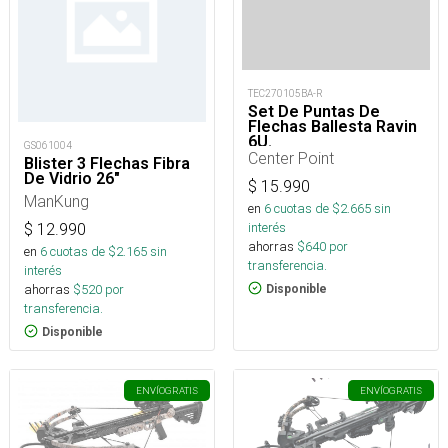
TEC270105BA-R
Set De Puntas De
Flechas Ballesta Ravin
6U.
GS061004
Center Point
Blister 3 Flechas Fibra
De Vidrio 26"
$
15.990
ManKung
en
6
cuotas de $
2.665
sin
interés
$
12.990
ahorras
$
640
por
en
6
cuotas de $
2.165
sin
transferencia.
interés
ahorras
$
520
por
Disponible
transferencia.
Disponible
ENVÍO
GRATIS
ENVÍO
GRATIS