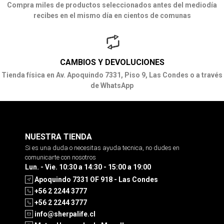
Compra miles de productos seleccionados antes del mediodía
recibes en el mismo día en cientos de comunas
CAMBIOS Y DEVOLUCIONES
Tienda física en Av. Apoquindo 7331, Piso 9, Las Condes o a través
de WhatsApp
NUESTRA TIENDA
Si es una duda o necesitas ayuda tecnica, no dudes en
comunicarte con nosotros
Lun. - Vie. 10:30 a 14:30 - 15:00 a 19:00
Apoquindo 7331 OF 918 - Las Condes
+56 2 2244 3777
+56 2 2244 3777
info@sherpalife.cl