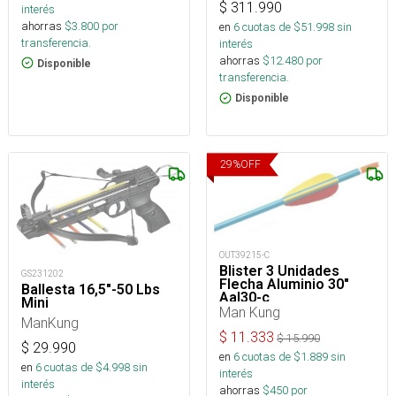
$
311.990
interés
ahorras
$
3.800
por
en
6
cuotas de $
51.998
sin
transferencia.
interés
ahorras
$
12.480
por
Disponible
transferencia.
Disponible
29
%
OFF
OUT39215-C
Blister 3 Unidades
GS231202
Flecha Aluminio 30"
Ballesta 16,5"-50 Lbs
Aal30-c
Mini
Man Kung
ManKung
$
11.333
$
15.990
$
29.990
en
6
cuotas de $
1.889
sin
en
6
cuotas de $
4.998
sin
interés
interés
ahorras
$
450
por