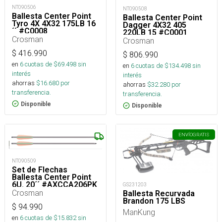
NT090506
NT090508
Ballesta Center Point
Ballesta Center Point
Tyro 4X 4X32 175LB 16
Dagger 4X32 405
´´ #C0008
220LB 15 #C0001_
Crosman
Crosman
$
416.990
$
806.990
en
6
cuotas de $
69.498
sin
en
6
cuotas de $
134.498
sin
interés
interés
ahorras
$
16.680
por
ahorras
$
32.280
por
transferencia.
transferencia.
Disponible
Disponible
ENVÍO
GRATIS
NT090509
Set de Flechas
Ballesta Center Point
6U. 20´´ #AXCCA206PK
GS231203
Crosman
Ballesta Recurvada
Brandon 175 LBS
$
94.990
ManKung
en
6
cuotas de $
15.832
sin