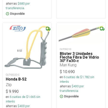
ahorras
$
680
por
transferencia.
Disponible
OUT39213
Blister 3 Unidades
Flecha Fibra De Vidrio
30" Fa30-c
Man Kung
$
10.690
OUT43020-C
en
6
cuotas de $
1.782
sin
Honda B-52
interés
Zlip
ahorras
$
430
por
transferencia.
$
9.990
Disponible
en
6
cuotas de $
1.665
sin
interés
ahorras
$
400
por