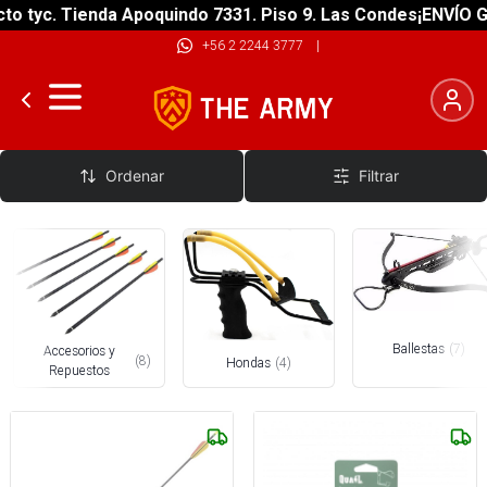
 tyc. Tienda Apoquindo 7331. Piso 9. Las Condes
¡ENVÍO GRA
+56 2 2244 3777
|
Arcos y Ballestas
Ordenar
Filtrar
Ballestas
(
7
)
Accesorios y
(
8
)
Hondas
(
4
)
Repuestos