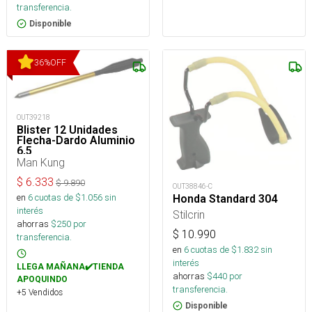
transferencia.
Disponible
36
%
OFF
OUT39218
Blister 12 Unidades
Flecha-Dardo Aluminio
6,5
Man Kung
$
6.333
$
9.890
OUT38846-C
en
6
cuotas de $
1.056
sin
Honda Standard 304
interés
Stilcrin
ahorras
$
250
por
$
10.990
transferencia.
en
6
cuotas de $
1.832
sin
interés
LLEGA MAÑANA✔️TIENDA
ahorras
$
440
por
APOQUINDO
transferencia.
+5 Vendidos
Disponible