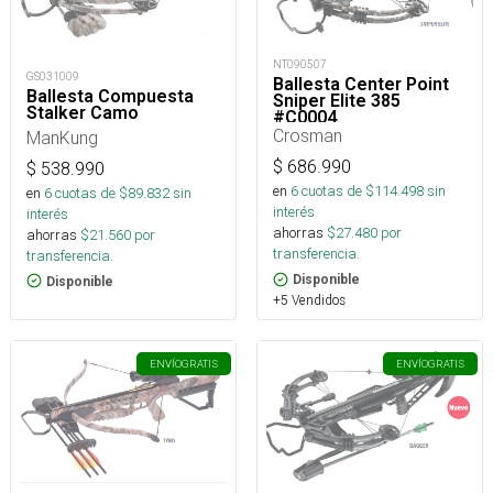
NT090507
GS031009
Ballesta Center Point
Ballesta Compuesta
Sniper Elite 385
Stalker Camo
#C0004
Crosman
ManKung
$
686.990
$
538.990
en
6
cuotas de $
114.498
sin
en
6
cuotas de $
89.832
sin
interés
interés
ahorras
$
27.480
por
ahorras
$
21.560
por
transferencia.
transferencia.
Disponible
Disponible
+5 Vendidos
ENVÍO
GRATIS
ENVÍO
GRATIS