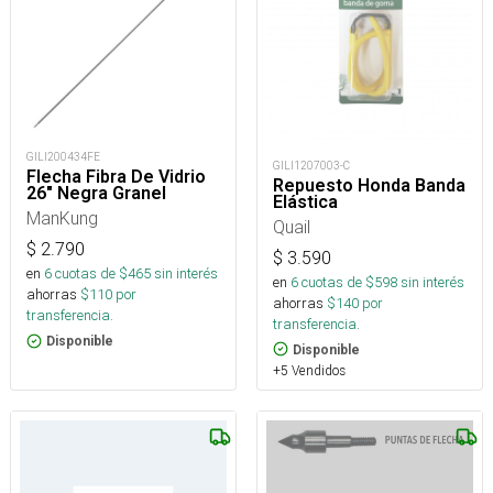
GILI200434FE
GILI1207003-C
Flecha Fibra De Vidrio
Repuesto Honda Banda
26" Negra Granel
Elástica
ManKung
Quail
$
2.790
$
3.590
en
6
cuotas de $
465
sin interés
en
6
cuotas de $
598
sin interés
ahorras
$
110
por
ahorras
$
140
por
transferencia.
transferencia.
Disponible
Disponible
+5 Vendidos