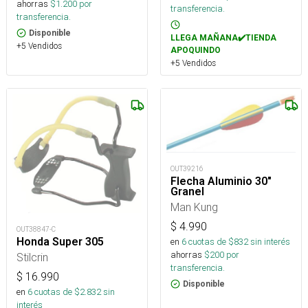
ahorras
$
1.200
por
transferencia.
transferencia.
Disponible
LLEGA MAÑANA✔️TIENDA
+5 Vendidos
APOQUINDO
+5 Vendidos
OUT39216
Flecha Aluminio 30"
Granel
Man Kung
$
4.990
OUT38847-C
Honda Super 305
en
6
cuotas de $
832
sin interés
ahorras
$
200
por
Stilcrin
transferencia.
$
16.990
Disponible
en
6
cuotas de $
2.832
sin
interés