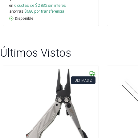
en
6
cuotas de $
2.832
sin interés
ahorras
$
680
por transferencia.
Disponible
Últimos Vistos
2
ÚLTIMAS