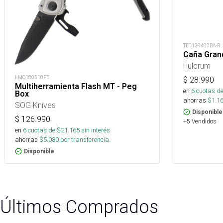
TEC130403BA-R
Caña Gran
Fulcrum
LMO180510FE
$
28.990
Multiherramienta Flash MT - Peg
en
6
cuotas de
Box
ahorras
$
1.1
SOG Knives
Disponible
$
126.990
+5 Vendidos
en
6
cuotas de $
21.165
sin interés
ahorras
$
5.080
por transferencia.
Disponible
Últimos Comprados