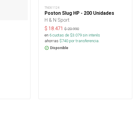
TN061124
Poston Slug HP - 200 Unidades
H & N Sport
$
18.471
$
20.990
en
6
cuotas de $
3.079
sin interés
ahorras
$
740
por transferencia.
Disponible