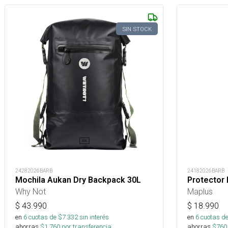
SIN STOCK
24282026BARB
24182026BARB
Mochila Aukan Dry Backpack 30L
Protector
Why Not
Maplus
$
43.990
$
18.990
en
6
cuotas de $
7.332
sin interés
en
6
cuotas de
ahorras
$
1.760
por transferencia.
ahorras
$
760