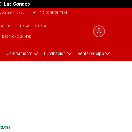
9. Las Condes
56 2 2244 3777
|
info@sherpalife.cl
DACIÓN
OFERTAS
MARCAS
DESPACHO 24 HRS
Campamento
Iluminación
Rental Equipo
$
2.983