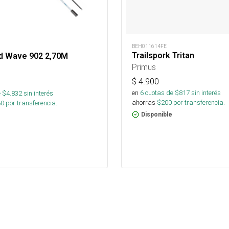
BEH011614FE
Trailspork Tritan
d Wave 902 2,70M
Primus
$
4.900
en
6
cuotas de $
817
sin interés
 $
4.832
sin interés
ahorras
$
200
por transferencia.
60
por transferencia.
Disponible