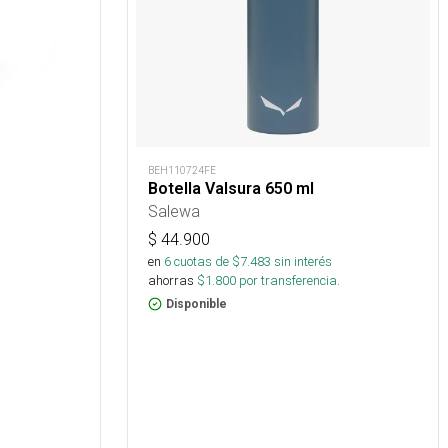
BEH110724FE
Botella Valsura 650 ml
Salewa
$
44.900
en
6
cuotas de $
7.483
sin interés
ahorras
$
1.800
por transferencia.
Disponible