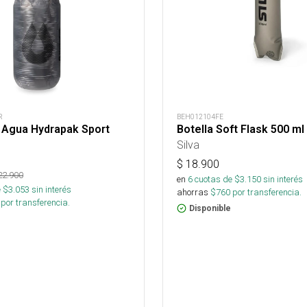
R
BEH012104FE
 Agua Hydrapak Sport
Botella Soft Flask 500 ml
Silva
$
18.900
22.900
en
6
cuotas de $
3.150
sin interés
 $
3.053
sin interés
ahorras
$
760
por transferencia.
por transferencia.
Disponible