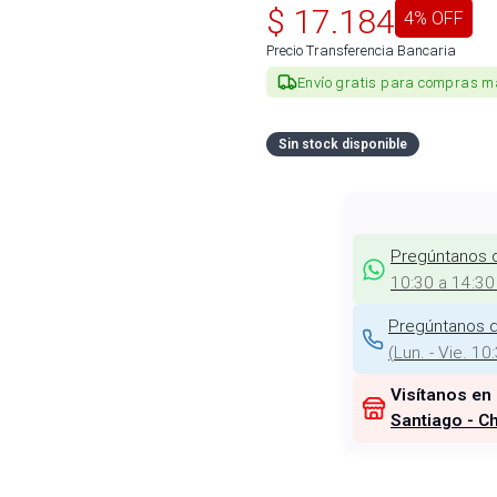
$
17.184
4
% OFF
Precio Transferencia Bancaria
Envío gratis para compras m
Sin stock disponible
Pregúntanos 
10:30 a 14:30
Pregúntanos d
(
Lun. - Vie. 10
Visítanos en
Santiago - Ch