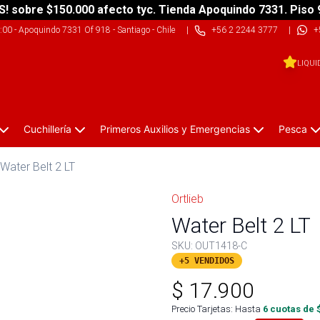
S! sobre $150.000 afecto tyc. Tienda Apoquindo 7331. Piso 
9:00
-
Apoquindo 7331 Of 918 - Santiago - Chile
|
+56 2 2244 3777
|
+
LIQUI
Cuchillería
Primeros Auxilios y Emergencias
Pesca
Water Belt 2 LT
Ortlieb
Water Belt 2 LT
SKU:
OUT1418-C
+5 VENDIDOS
$
17.900
Precio Tarjetas: Hasta
6
cuotas de 