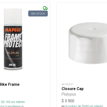
SIN STOCK
 Bike Frame
NC160527
Closure Cap
Platypus
$
3.900
 $
3.165
sin interés
en
6
cuotas de $
650
sin interés
por transferencia.