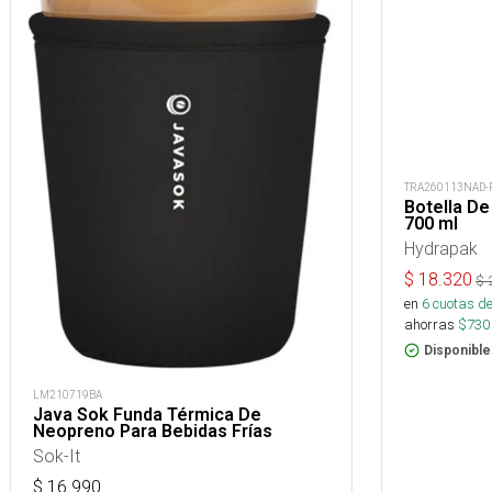
TRA260113NAD-
Botella De
700 ml
Hydrapak
$
18.320
$
en
6
cuotas de
ahorras
$
730
Disponible
LM210719BA
Java Sok Funda Térmica De
Neopreno Para Bebidas Frías
Sok-It
$
16.990