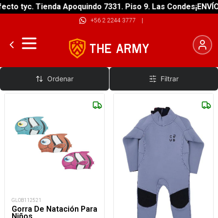
cto tyc. Tienda Apoquindo 7331. Piso 9. Las Condes
¡ENVÍO 
+56 2 2244 3777
|
Traje De Baño
Ordenar
Filtrar
GLOB112521
Gorra De Natación Para
Niños