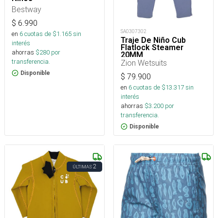
Bestway
$
6.990
SA0307302
en
6
cuotas de $
1.165
sin
Traje De Niño Cub
interés
Flatlock Steamer
ahorras
$
280
por
20MM
transferencia.
Zion Wetsuits
Disponible
$
79.900
en
6
cuotas de $
13.317
sin
interés
ahorras
$
3.200
por
transferencia.
Disponible
2
ÚLTIMAS