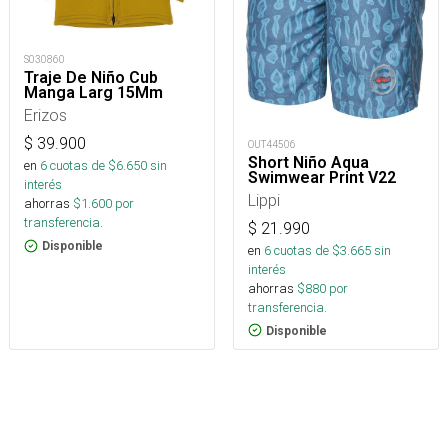
S030860
Traje De Niño Cub
Manga Larg 15Mm
Erizos
$
39.900
OUT44506
Short Niño Aqua
en
6
cuotas de $
6.650
sin
Swimwear Print V22
interés
Lippi
ahorras
$
1.600
por
transferencia.
$
21.990
Disponible
en
6
cuotas de $
3.665
sin
interés
ahorras
$
880
por
transferencia.
Disponible