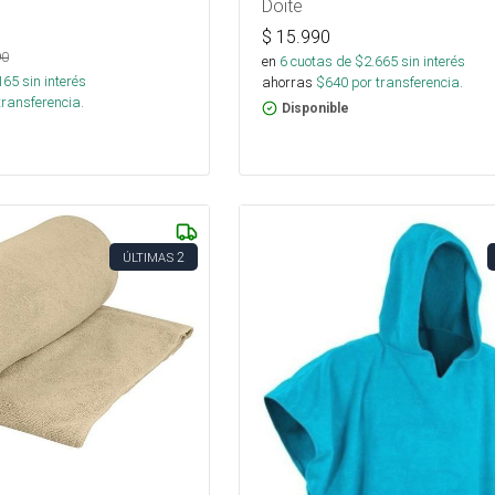
Doite
$
15.990
90
en
6
cuotas de $
2.665
sin interés
165
sin interés
ahorras
$
640
por transferencia.
transferencia.
Disponible
2
ÚLTIMAS