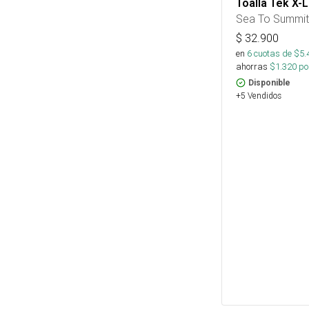
Toalla Tek X-
Sea To Summit
$
32.900
en
6
cuotas de $
5.
ahorras
$
1.320
por
Disponible
+5 Vendidos