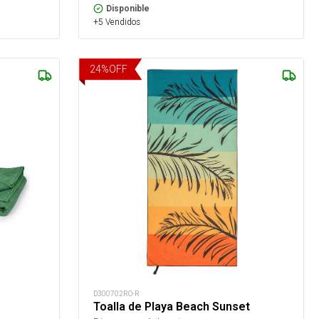
Disponible
+5 Vendidos
24
%
OFF
D300702RO-R
Toalla de Playa Beach Sunset