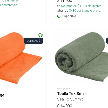
150
sin interés
$
11.900
transferencia.
en
6
cuotas de $
1.983
sin interés
ahorras
$
480
por transferencia.
Disponible
2
ÚLTIMAS
COS120512
Toalla Tek Small
rge
Sea To Summit
$
14.900