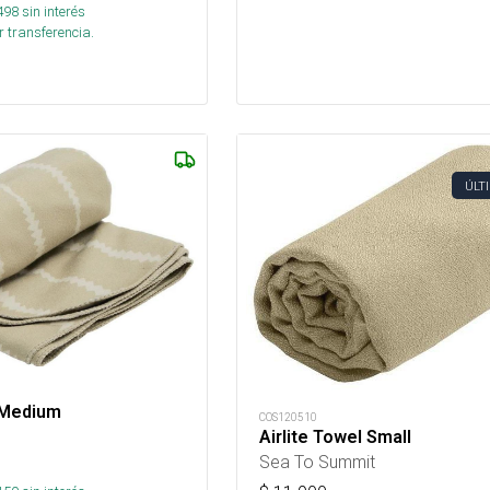
498
sin interés
 transferencia.
ÚLT
 Medium
COS120510
Airlite Towel Small
Sea To Summit