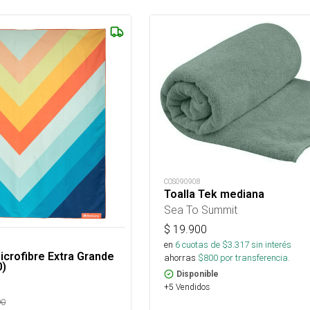
COS090908
Toalla Tek mediana
Sea To Summit
$
19.900
en
6
cuotas de $
3.317
sin interés
icrofibre Extra Grande
ahorras
$
800
por transferencia.
0)
Disponible
+5 Vendidos
90