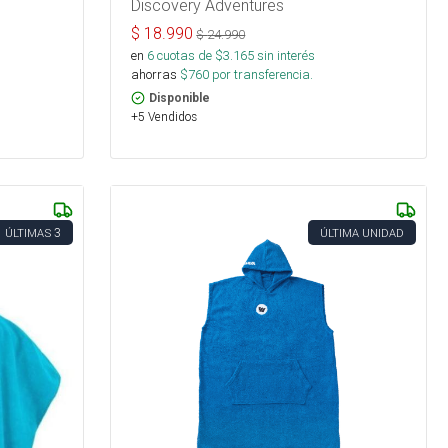
Discovery Adventures
$
18.990
$
24.990
en
6
cuotas de $
3.165
sin interés
ahorras
$
760
por transferencia.
Disponible
+5 Vendidos
3
ÚLTIMAS
ÚLTIMA UNIDAD