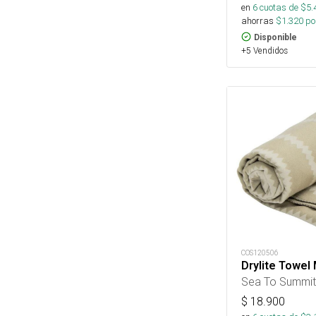
en
6
cuotas de $
5.
ahorras
$
1.320
por
Disponible
+5 Vendidos
COS120506
Drylite Towel
Sea To Summit
$
18.900