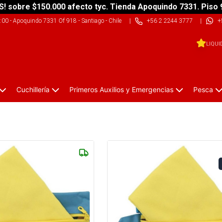
S! sobre $150.000 afecto tyc. Tienda Apoquindo 7331. Piso 
9:00
-
Apoquindo 7331 Of 918 - Santiago - Chile
|
+56 2 2244 3777
|
+
LIQUI
Cuchillería
Primeros Auxilios y Emergencias
Pesca