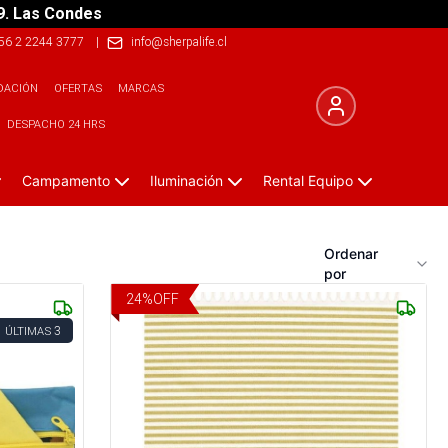
9. Las Condes
56 2 2244 3777
|
info@sherpalife.cl
DACIÓN
OFERTAS
MARCAS
DESPACHO 24 HRS
Campamento
Iluminación
Rental Equipo
Ordenar
por
24
%
OFF
3
ÚLTIMAS