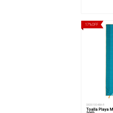
17
%
OFF
DIS301004BA-R
Toalla Playa M