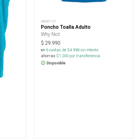
AN081121
Poncho Toalla Adulto
Why Not
$
29.990
en
6
cuotas de $
4.998
sin interés
ahorras
$
1.200
por transferencia.
Disponible