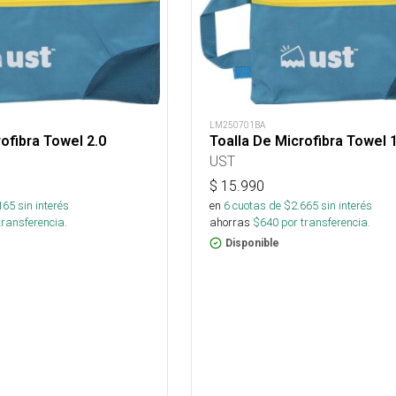
LM250701BA
ofibra Towel 2.0
Toalla De Microfibra Towel 1
UST
$
15.990
165
sin interés
en
6
cuotas de $
2.665
sin interés
transferencia.
ahorras
$
640
por transferencia.
Disponible