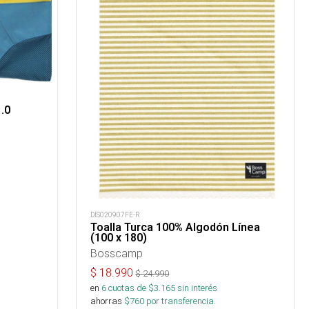
.0
DIS020907FE-R
Toalla Turca 100% Algodón Línea
(100 x 180)
Bosscamp
$
18.990
$
24.990
en
6
cuotas de $
3.165
sin interés
ahorras
$
760
por transferencia.