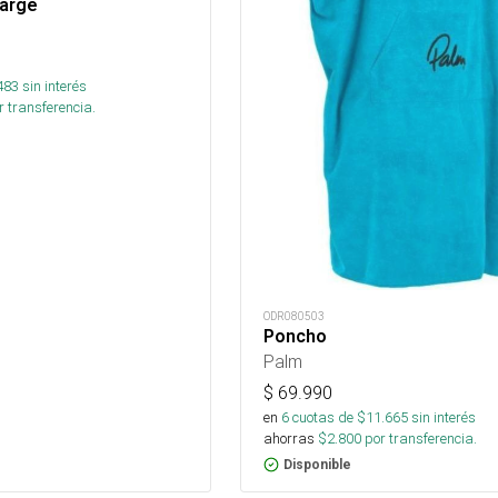
Large
483
sin interés
 transferencia.
ODR080503
Poncho
Palm
$
69.990
en
6
cuotas de $
11.665
sin interés
ahorras
$
2.800
por transferencia.
Disponible