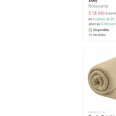
200)
Bosscamp
$
18.990
$
22.9
en
6
cuotas de $
3.
ahorras
$
760
por 
Disponible
+5 Vendidos
OUT101111-R