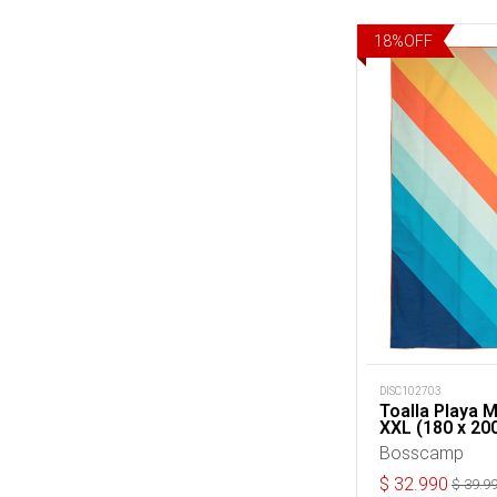
18
%
OFF
DISC102703
Toalla Playa M
XXL (180 x 20
Bosscamp
$
32.990
$
39.9