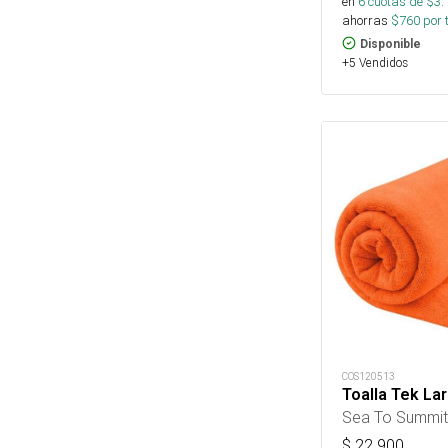
en
6
cuotas de $
3.
ahorras
$
760
por 
Disponible
+5 Vendidos
COS120513
Toalla Tek La
Sea To Summit
$
22.900