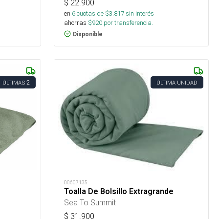
$
22.900
en
6
cuotas de $
3.817
sin interés
ahorras
$
920
por transferencia.
Disponible
2
ÚLTIMAS
ÚLTIMA UNIDAD
00607135
Toalla De Bolsillo Extragrande
Sea To Summit
$
31.900