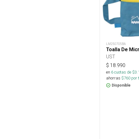
LM250705BA
Toalla De Micr
UST
$
18.990
en
6
cuotas de $
3.
ahorras
$
760
por 
Disponible