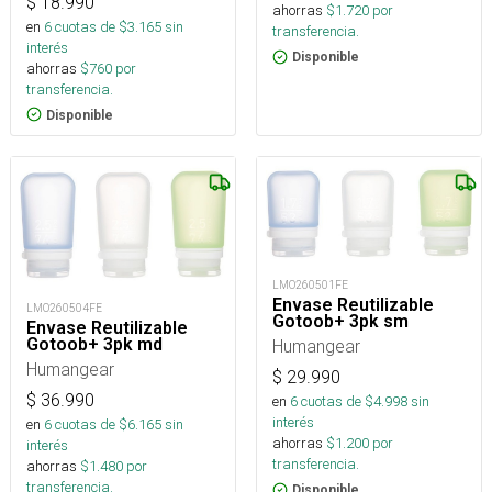
$
18.990
ahorras
$
1.720
por
en
6
cuotas de $
3.165
sin
transferencia.
interés
Disponible
ahorras
$
760
por
transferencia.
Disponible
LMO260501FE
Envase Reutilizable
LMO260504FE
Gotoob+ 3pk sm
Envase Reutilizable
Gotoob+ 3pk md
Humangear
Humangear
$
29.990
$
36.990
en
6
cuotas de $
4.998
sin
interés
en
6
cuotas de $
6.165
sin
ahorras
$
1.200
por
interés
transferencia.
ahorras
$
1.480
por
transferencia.
Disponible