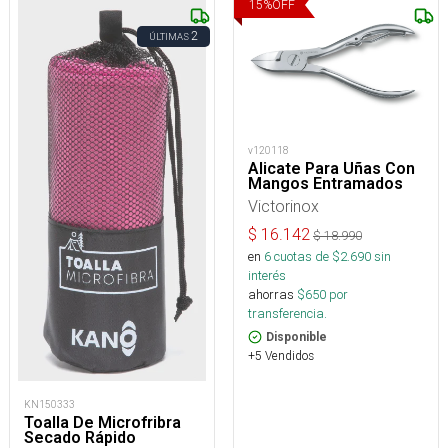
15
%
OFF
2
ÚLTIMAS
v120118
Alicate Para Uñas Con
Mangos Entramados
Victorinox
$
16.142
$
18.990
en
6
cuotas de $
2.690
sin
interés
ahorras
$
650
por
transferencia.
Disponible
+5 Vendidos
KN150333
Toalla De Microfribra
Secado Rápido