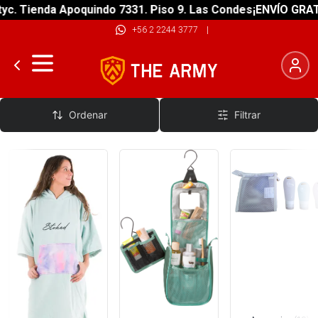
ienda Apoquindo 7331. Piso 9. Las Condes
¡ENVÍO GRATIS! so
+56 2 2244 3777
|
Aseo
Ordenar
Filtrar