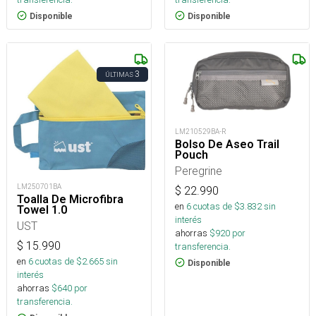
Disponible
Disponible
3
ÚLTIMAS
LM210529BA-R
Bolso De Aseo Trail
Pouch
Peregrine
LM250701BA
$
22.990
Toalla De Microfibra
en
6
cuotas de $
3.832
sin
Towel 1.0
interés
UST
ahorras
$
920
por
$
15.990
transferencia.
en
6
cuotas de $
2.665
sin
Disponible
interés
ahorras
$
640
por
transferencia.