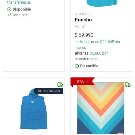
transferencia.
Disponible
ODR080503
+5 Vendidos
Poncho
Palm
$
69.990
en
6
cuotas de $
11.665
sin
interés
ahorras
$
2.800
por
transferencia.
Disponible
18
%
OFF
ÚLTIMA UNIDAD