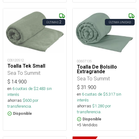
2
ÚLTIMAS
ÚLTIMA UNIDAD
COS120512
00607135
Toalla Tek Small
Toalla De Bolsillo
Extragrande
Sea To Summit
Sea To Summit
$
14.900
$
31.900
en
6
cuotas de $
2.483
sin
en
6
cuotas de $
5.317
sin
interés
interés
ahorras
$
600
por
ahorras
$
1.280
por
transferencia.
transferencia.
Disponible
Disponible
+5 Vendidos