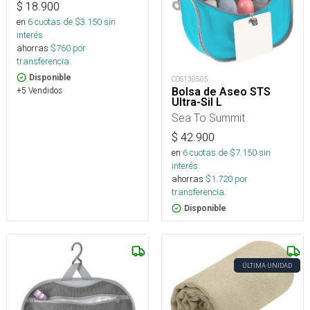
$
18.900
en
6
cuotas de $
3.150
sin
interés
ahorras
$
760
por
transferencia.
Disponible
COS130505
Bolsa de Aseo STS
+5 Vendidos
Ultra-Sil L
Sea To Summit
$
42.900
en
6
cuotas de $
7.150
sin
interés
ahorras
$
1.720
por
transferencia.
Disponible
ÚLTIMA UNIDAD