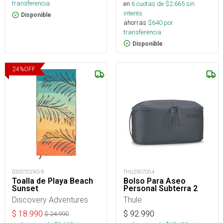
transferencia.
en
6
cuotas de $
2.665
sin
interés
Disponible
ahorras
$
640
por
transferencia.
Disponible
24
%
OFF
D300702RO-R
THU2907004
Toalla de Playa Beach
Bolso Para Aseo
Sunset
Personal Subterra 2
Discovery Adventures
Thule
$
18.990
$
92.990
$
24.990