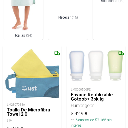
Accesorios
(
19
)
Neceser
(
16
)
Toallas
(
34
)
LMO260506FE
Envase Reutilizable
Gotoob+ 3pk lg
Humangear
LM250705BA
Toalla De Microfibra
$
42.990
Towel 2.0
en
6
cuotas de $
7.165
sin
UST
interés