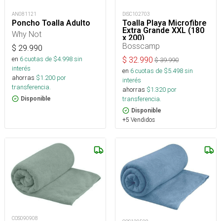
AN081121
DISC102703
Poncho Toalla Adulto
Toalla Playa Microfibre
Extra Grande XXL (180
Why Not
x 200)
Bosscamp
$
29.990
en
6
cuotas de $
4.998
sin
$
32.990
$
39.990
interés
en
6
cuotas de $
5.498
sin
ahorras
$
1.200
por
interés
transferencia.
ahorras
$
1.320
por
transferencia.
Disponible
Disponible
+5 Vendidos
COS090908