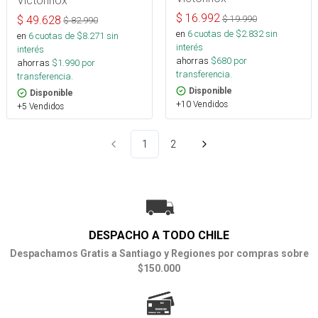
$
16.992
$
19.990
$
49.628
$
82.990
en
6
cuotas de $
2.832
sin
en
6
cuotas de $
8.271
sin
interés
interés
ahorras
$
680
por
ahorras
$
1.990
por
transferencia.
transferencia.
Disponible
Disponible
+10 Vendidos
+5 Vendidos
1
2
DESPACHO A TODO CHILE
Despachamos Gratis a Santiago y Regiones por compras sobre
$150.000