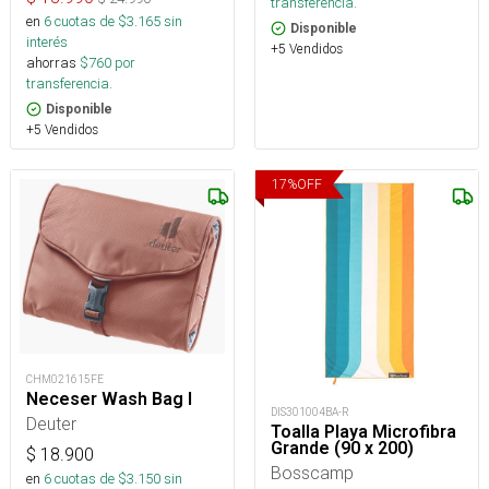
transferencia.
en
6
cuotas de $
3.165
sin
Disponible
interés
+5 Vendidos
ahorras
$
760
por
transferencia.
Disponible
+5 Vendidos
17
%
OFF
CHM021615FE
Neceser Wash Bag I
DIS301004BA-R
Deuter
Toalla Playa Microfibra
Grande (90 x 200)
$
18.900
Bosscamp
en
6
cuotas de $
3.150
sin