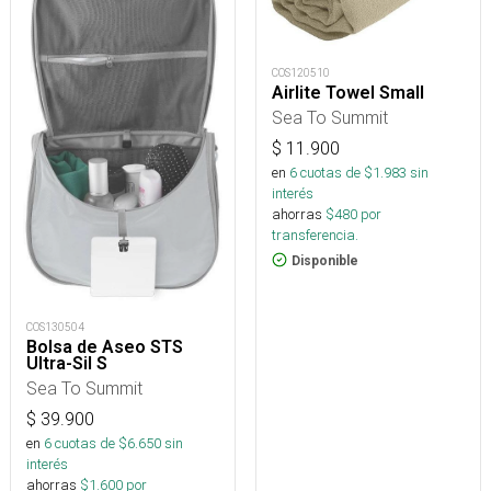
COS120510
Airlite Towel Small
Sea To Summit
$
11.900
en
6
cuotas de $
1.983
sin
interés
ahorras
$
480
por
transferencia.
Disponible
COS130504
Bolsa de Aseo STS
Ultra-Sil S
Sea To Summit
$
39.900
en
6
cuotas de $
6.650
sin
interés
ahorras
$
1.600
por