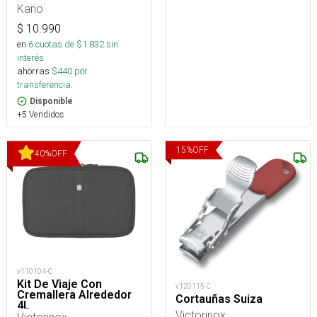
Kano
$
10.990
en
6
cuotas de $
1.832
sin
interés
ahorras
$
440
por
transferencia.
Disponible
+5 Vendidos
15
%
OFF
40
%
OFF
v110104-C
Kit De Viaje Con
v120115-C
Cremallera Alrededor
Cortauñas Suiza
4L
Victorinox
Victorinox