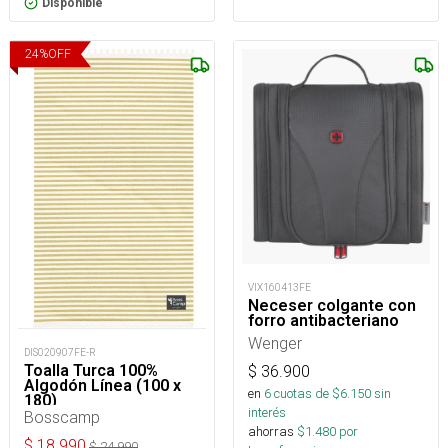
Disponible
24
%
OFF
VIX160413FE
Neceser colgante con
forro antibacteriano
Wenger
DIS020907FE-R
Toalla Turca 100%
$
36.900
Algodón Línea (100 x
en
6
cuotas de $
6.150
sin
180)
interés
Bosscamp
ahorras
$
1.480
por
$
18.990
$
24.990