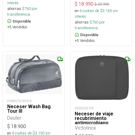
interés
$
18.990
$
22.990
ahorras
$
760
por
en
6
cuotas de $
3.165
sin
transferencia.
interés
Disponible
ahorras
$
760
por
+5 Vendidos
transferencia.
Disponible
+5 Vendidos
CHM021616FE-R
Neceser Wash Bag
VIC060201FE
Tour III
Neceser de viaje
Deuter
recubrimiento
antimicrobiano
$
18.900
Victorinox
en
6
cuotas de $
3.150
sin