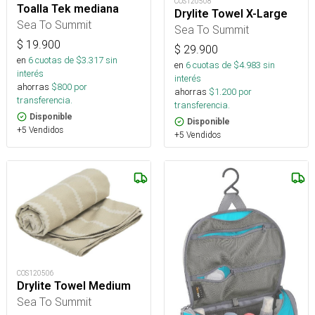
COS120508
Toalla Tek mediana
Drylite Towel X-Large
Sea To Summit
Sea To Summit
$
19.900
$
29.900
en
6
cuotas de $
3.317
sin
en
6
cuotas de $
4.983
sin
interés
interés
ahorras
$
800
por
ahorras
$
1.200
por
transferencia.
transferencia.
Disponible
Disponible
+5 Vendidos
+5 Vendidos
COS120506
Drylite Towel Medium
Sea To Summit