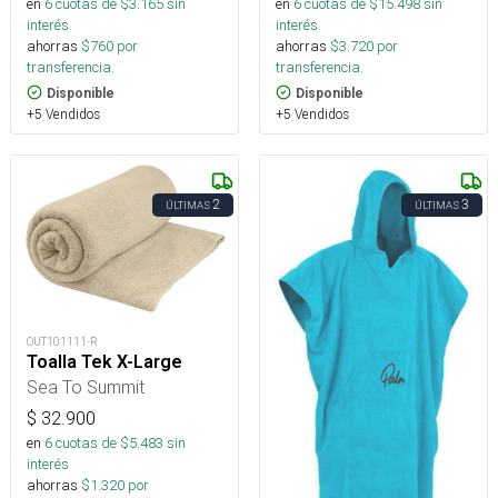
en
6
cuotas de $
3.165
sin
en
6
cuotas de $
15.498
sin
interés
interés
ahorras
$
760
por
ahorras
$
3.720
por
transferencia.
transferencia.
Disponible
Disponible
+5 Vendidos
+5 Vendidos
2
3
ÚLTIMAS
ÚLTIMAS
OUT101111-R
Toalla Tek X-Large
Sea To Summit
$
32.900
en
6
cuotas de $
5.483
sin
interés
ahorras
$
1.320
por