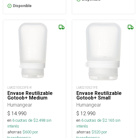
Disponible
LMO210523FE-R
LMO210521FE
Envase Reutilizable
Envase Reutilizable
Gotoob+ Medium
Gotoob+ Small
Humangear
Humangear
$
14.990
$
12.990
en
6
cuotas de $
2.498
sin
en
6
cuotas de $
2.165
sin
interés
interés
ahorras
$
600
por
ahorras
$
520
por
transferencia.
transferencia.