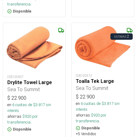
transferencia.
Disponible
2
ÚLTIMAS
COS120513
COS120507
Toalla Tek Large
Drylite Towel Large
Sea To Summit
Sea To Summit
$
22.900
$
22.900
en
6
cuotas de $
3.817
sin
en
6
cuotas de $
3.817
sin
interés
interés
ahorras
$
920
por
ahorras
$
920
por
transferencia.
transferencia.
Disponible
Disponible
+5 Vendidos