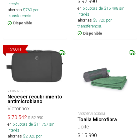
$
92.990
interés
en
6
cuotas de $
15.498
sin
ahorras
$
760
por
interés
transferencia.
ahorras
$
3.720
por
Disponible
transferencia.
Disponible
15
%
OFF
VIC060202FE
Neceser recubrimiento
antimicrobiano
Victorinox
DAC59TOAL0GR0M
$
70.542
$
82.990
Toalla Microfibra
en
6
cuotas de $
11.757
sin
Doite
interés
$
15.990
ahorras
$
2.820
por