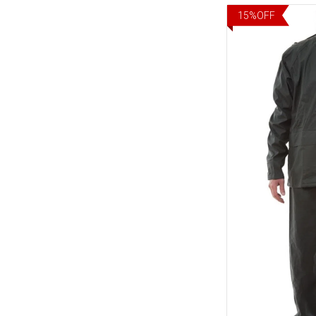
15
%
OFF