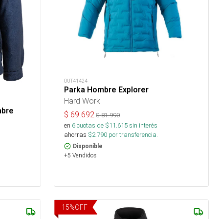
OUT41424
Parka Hombre Explorer
Hard Work
mbre
$
69.692
$
81.990
en
6
cuotas de $
11.615
sin interés
ahorras
$
2.790
por transferencia.
Disponible
+5 Vendidos
15
%
OFF