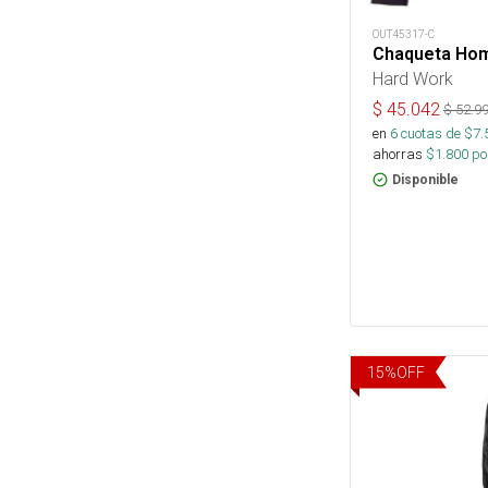
OUT45317-C
Chaqueta Hom
Hard Work
$
45.042
$
52.9
en
6
cuotas de $
7.
ahorras
$
1.800
por
Disponible
15
%
OFF