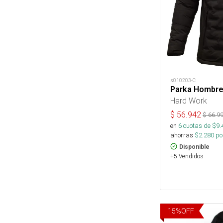
s010203-C
Parka Hombre 
Hard Work
$
56.942
$
66.9
en
6
cuotas de $
9.
ahorras
$
2.280
por
Disponible
+5 Vendidos
15
%
OFF