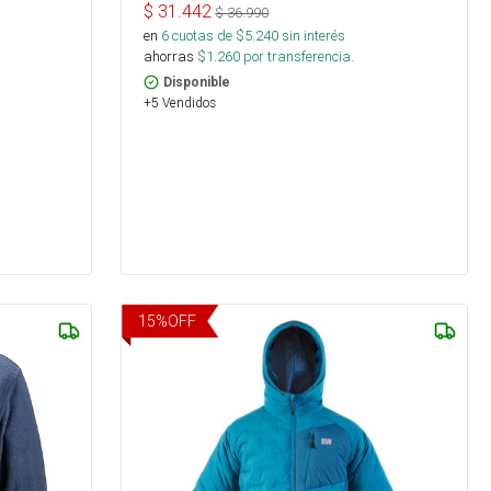
$
31.442
$
36.990
en
6
cuotas de $
5.240
sin interés
ahorras
$
1.260
por transferencia.
Disponible
+5 Vendidos
15
%
OFF