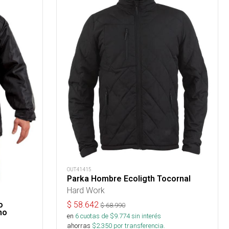
OUT41415
Parka Hombre Ecoligth Tocornal
Hard Work
$
58.642
o
$
68.990
no
en
6
cuotas de $
9.774
sin interés
ahorras
$
2.350
por transferencia.