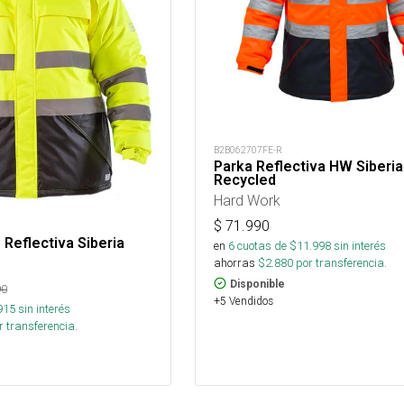
B2B062707FE-R
Parka Reflectiva HW Siberia
Recycled
Hard Work
$
71.990
Reflectiva Siberia
en
6
cuotas de $
11.998
sin interés
ahorras
$
2.880
por transferencia.
Disponible
90
+5 Vendidos
915
sin interés
 transferencia.