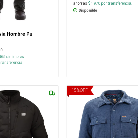
ahorras
$
1.970
por transferencia.
Disponible
uvia Hombre Pu
90
965
sin interés
transferencia.
15
%
OFF