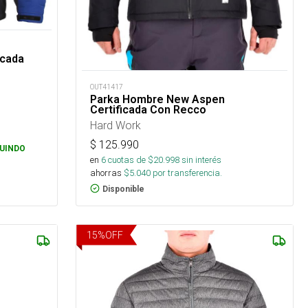
icada
OUT41417
Parka Hombre New Aspen
Certificada Con Recco
Hard Work
$
125.990
UINDO
en
6
cuotas de $
20.998
sin interés
ahorras
$
5.040
por transferencia.
Disponible
15
%
OFF