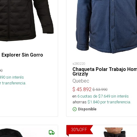
Explorer Sin Gorro
s280220
Chaqueta Polar Trabajo Ho
90
Grizzly
490
sin interés
Quebec
 transferencia.
$
45.892
$
53.990
en
6
cuotas de $
7.649
sin interés
ahorras
$
1.840
por transferencia.
Disponible
30
%
OFF