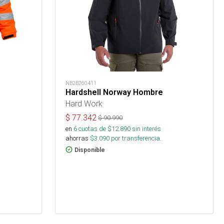
NB2B260411
Hardshell Norway Hombre
Hard Work
$
77.342
$
90.990
en
6
cuotas de $
12.890
sin interés
ahorras
$
3.090
por transferencia.
Disponible