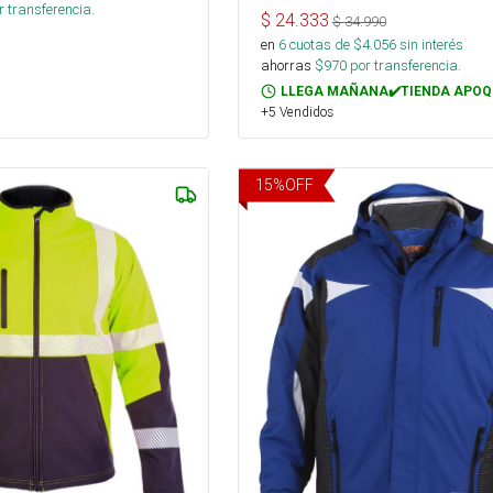
 transferencia.
$
24.333
$
34.990
en
6
cuotas de $
4.056
sin interés
ahorras
$
970
por transferencia.
LLEGA MAÑANA✔️TIENDA APOQ
+5 Vendidos
15
%
OFF