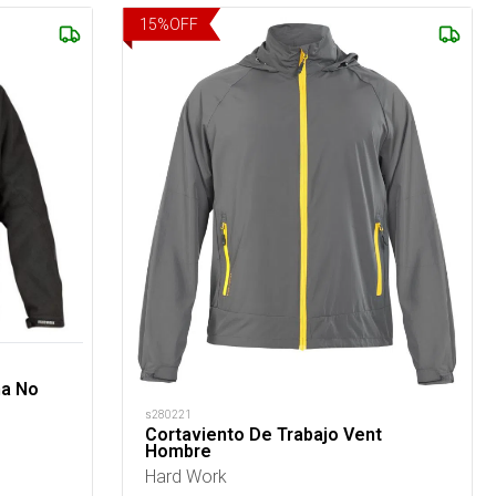
15
%
OFF
a No
s280221
Cortaviento De Trabajo Vent
Hombre
Hard Work