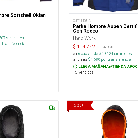
bre Softshell Oklan
OUT41405-C
Parka Hombre Aspen Certif
Con Recco
90
Hard Work
507
sin interés
 transferencia.
$
114.742
$
134.990
en
6
cuotas de $
19.124
sin interés
ahorras
$
4.590
por transferencia.
LLEGA MAÑANA✔️TIENDA APOQ
+5 Vendidos
15
%
OFF