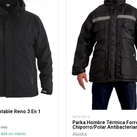
table Reno 3 En 1
OUT41431-C
Parka Hombre Térmica Forr
Chiporro/Polar Antibacteria
.990
Alaska
.849
sin interés