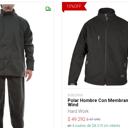
15
%
OFF
B2B220606
Polar Hombre Con Membran
Wind
Hard Work
$
49.292
$
57.990
en
6
cuotas de $
8.215
sin interés