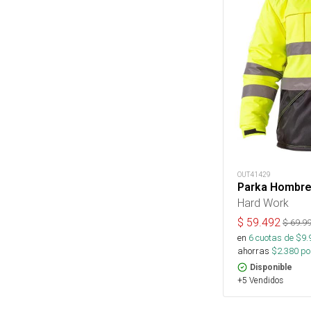
OUT41429
Parka Hombre 
Hard Work
$
59.492
$
69.9
en
6
cuotas de $
9.
ahorras
$
2.380
por
Disponible
+5 Vendidos