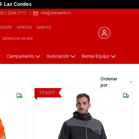
9. Las Condes
56 2 2244 3777
|
info@sherpalife.cl
DACIÓN
OFERTAS
MARCAS
DESPACHO 24 HRS
Campamento
Iluminación
Rental Equipo
Ordenar
por
15
%
OFF