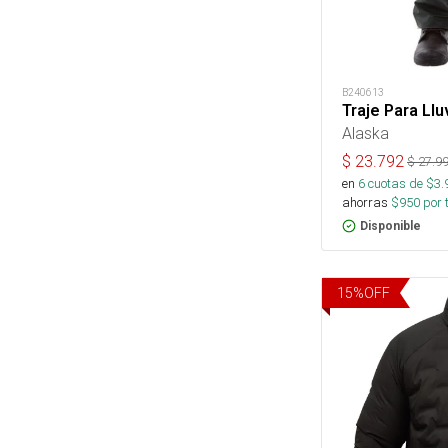
B240613
Traje Para Ll
Alaska
$
23.792
$
27.9
en
6
cuotas de $
3.
ahorras
$
950
por 
Disponible
15
%
OFF