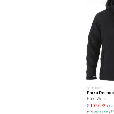
OUT41401-C
Parka Desmon
Hard Work
$
107.092
$
125
en
6
cuotas de $
17