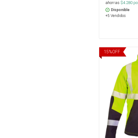
ahorras
$
4.280
por
Disponible
+5 Vendidos
15
%
OFF