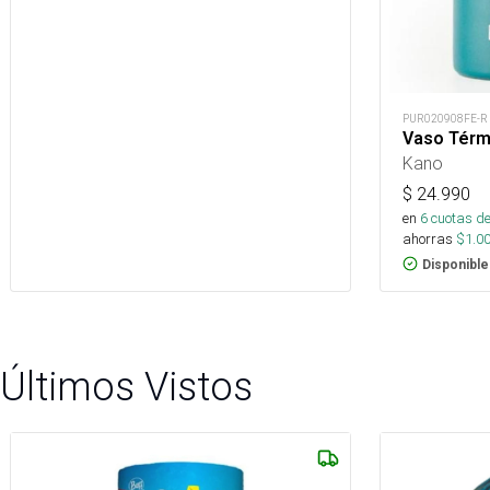
PUR020908FE-R
Vaso Térm
Kano
$
24.990
en
6
cuotas de
ahorras
$
1.0
Disponible
Últimos Vistos