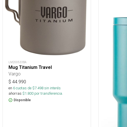
LM200533BA
Mug Titanium Travel
Vargo
$
44.990
en
6
cuotas de $
7.498
sin interés
ahorras
$
1.800
por transferencia.
Disponible