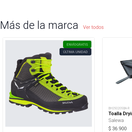
Más de la marca
Ver todos
ENVÍO
GRATIS
ÚLTIMA UNIDAD
BH250205BA-R
Toalla Dry
Salewa
$
36.900