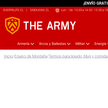
¡ENVÍO GRATI
SHERPALIFE.CL
|
ONEKAYAK.CL
|
SAFELIFE.CL
Lun. - Vie. 10:30 a 14:30 - 15:00 a 1
Armería
Arcos y Ballestas
Militar
Energía
Inicio
/
Equipo de Montaña
/
Termos para liquido, Mug y comida