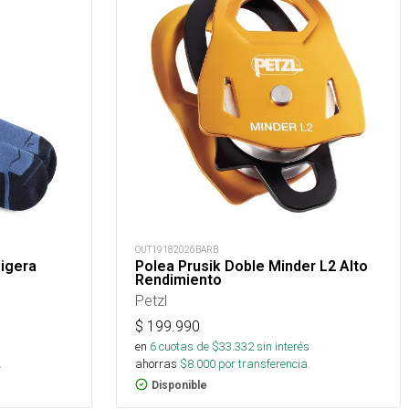
OUT19182026BARB
Ligera
Polea Prusik Doble Minder L2 Alto
Rendimiento
Petzl
$
199.990
en
6
cuotas de $
33.332
sin interés
.
ahorras
$
8.000
por transferencia.
Disponible