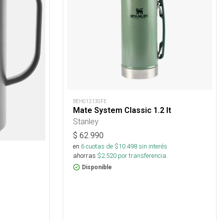
BEH012130FE
Mate System Classic 1.2 lt
Stanley
$
62.990
en
6
cuotas de $
10.498
sin interés
ahorras
$
2.520
por transferencia.
Disponible