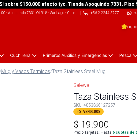
S! sobre $150.000 afecto tyc. Tienda Apoquindo 7331. Piso 
9:00
-
Apoquindo 7331 Of 918 - Santiago - Chile
|
+56 2 2244 3777
|
+
LIQUI
Cuchillería
Primeros Auxilios y Emergencias
Pesca
/
Mug y Vasos Termicos
/
Taza Stainless Steel Mug
Salewa
Taza Stainless S
SKU:
4053866127257
+5 VENDIDOS
$
19.900
Precio Tarjetas: Hasta
6
cuotas de 