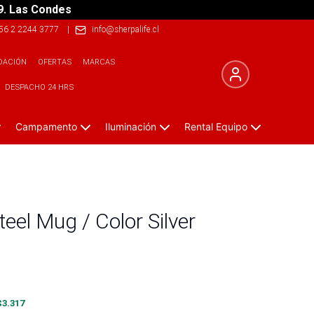
9. Las Condes
56 2 2244 3777
|
info@sherpalife.cl
DACIÓN
OFERTAS
MARCAS
DESPACHO 24 HRS
Campamento
Iluminación
Rental Equipo
teel Mug / Color Silver
$
3.317