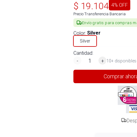
$
19.104
4
% OFF
Precio Transferencia Bancaria
Envío gratis para compras m
Color
:
Silver
Silver
Cantidad:
-
+
10+ disponibles
Comprar ahor
Desp