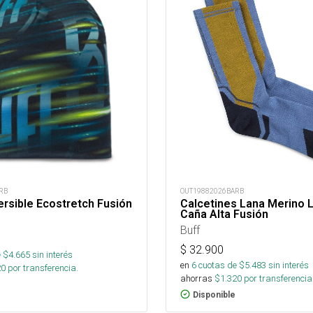
RB
OUT19882026BARB
rsible Ecostretch Fusión
Calcetines Lana Merino 
Caña Alta Fusión
Buff
$
32.900
 $
4.665
sin interés
en
6
cuotas de $
5.483
sin interés
20
por transferencia.
ahorras
$
1.320
por transferencia
Disponible