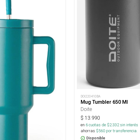
DOI220410BA
Mug Tumbler 650 Ml
Doite
$
13.990
en
6
cuotas de $
2.332
sin interés
ahorras
$
560
por transferencia.
Disponible