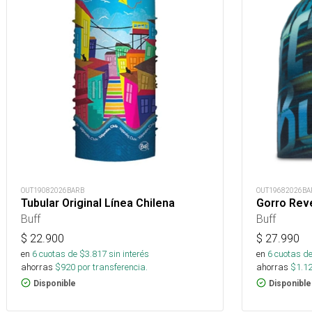
OUT19082026BARB
OUT19682026BA
Tubular Original Línea Chilena
Gorro Reve
Buff
Buff
$
22.900
$
27.990
en
6
cuotas de $
3.817
sin interés
en
6
cuotas de
ahorras
$
920
por transferencia.
ahorras
$
1.1
Disponible
Disponible