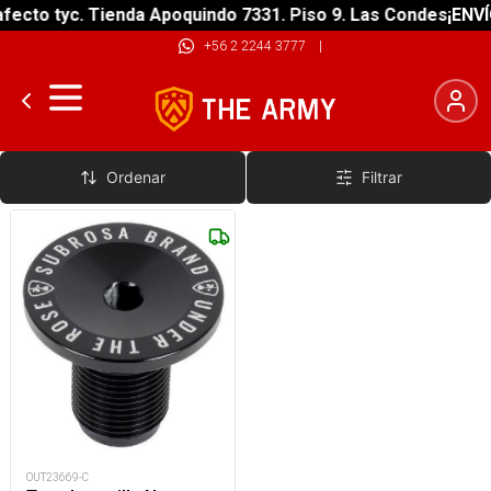
fecto tyc. Tienda Apoquindo 7331. Piso 9. Las Condes
¡ENVÍ
+56 2 2244 3777
|
Tapa Horquilla
Ordenar
Filtrar
OUT23669-C