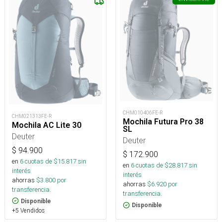
CHM010406FE-R
CHM021313FE-R
Mochila Futura Pro 38
Mochila AC Lite 30
SL
Deuter
Deuter
$
94.900
$
172.900
en
6
cuotas de $
15.817
sin
en
6
cuotas de $
28.817
sin
interés
interés
ahorras
$
3.800
por
ahorras
$
6.920
por
transferencia.
transferencia.
Disponible
Disponible
+5 Vendidos