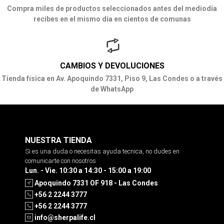
Compra miles de productos seleccionados antes del mediodía
recibes en el mismo día en cientos de comunas
CAMBIOS Y DEVOLUCIONES
Tienda física en Av. Apoquindo 7331, Piso 9, Las Condes o a través
de WhatsApp
NUESTRA TIENDA
Si es una duda o necesitas ayuda tecnica, no dudes en
comunicarte con nosotros
Lun. - Vie. 10:30 a 14:30 - 15:00 a 19:00
Apoquindo 7331 OF 918 - Las Condes
+56 2 2244 3777
+56 2 2244 3777
info@sherpalife.cl