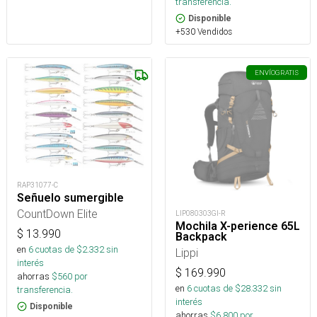
transferencia.
Disponible
+530 Vendidos
ENVÍO
GRATIS
RAP31077-C
Señuelo sumergible
CountDown Elite
LIP080303GI-R
Mochila X-perience 65L
$
13.990
Backpack
en
6
cuotas de $
2.332
sin
Lippi
interés
$
169.990
ahorras
$
560
por
en
6
cuotas de $
28.332
sin
transferencia.
interés
Disponible
ahorras
$
6.800
por