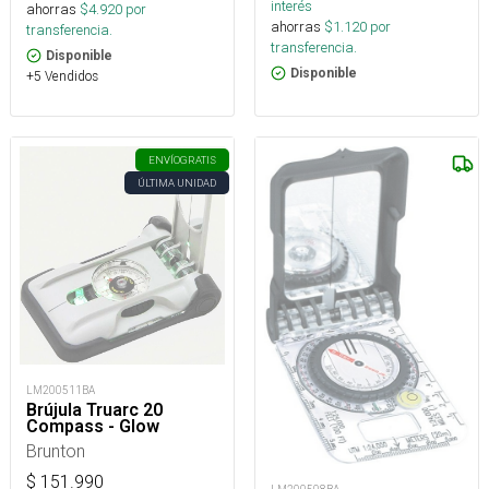
interés
ahorras
$
4.920
por
ahorras
$
1.120
por
transferencia.
transferencia.
Disponible
Disponible
+5 Vendidos
ENVÍO
GRATIS
ÚLTIMA UNIDAD
LM200511BA
Brújula Truarc 20
Compass - Glow
Brunton
$
151.990