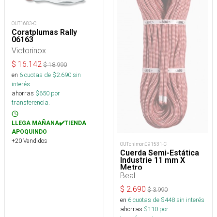
OUT1683-C
Coratplumas Rally
06163
Victorinox
$
16.142
$
18.990
en
6
cuotas de $
2.690
sin
interés
ahorras
$
650
por
transferencia.
LLEGA MAÑANA✔️TIENDA
APOQUINDO
+20 Vendidos
OUTchimon091531-C
Cuerda Semi-Estática
Industrie 11 mm X
Metro
Beal
$
2.690
$
3.990
en
6
cuotas de $
448
sin interés
ahorras
$
110
por