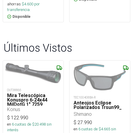
ahorras
$
4.600
por
transferencia.
Disponible
Últimos Vistos
OUT38866
Mira Telescópica
TEC100408BA-R
Konuspro 6-24x44
Anteojos Eclipse
MilDotG 1" 7259
Polarizados Trsun99_
Konus
Shimano
$
122.990
$
27.990
en
6
cuotas de $
20.498
sin
en
6
cuotas de $
4.665
sin
interés