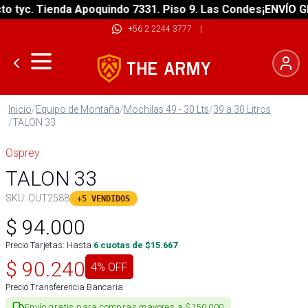
tyc. Tienda Apoquindo 7331. Piso 9. Las Condes
¡ENVÍO GRAT
+56 2 2244 3777
|
Inicio
/
Equipo de Montaña
/
Mochilas 49 - 30 Lts
/
39 a 30 Litros
/
TALON 33
Osprey
TALON 33
SKU:
OUT2588
+5 VENDIDOS
$
94.000
Precio Tarjetas: Hasta
6
cuotas de $
15.667
$
90.240
4
% OFF
Precio Transferencia Bancaria
Envío gratis para compras mayores a $150.000