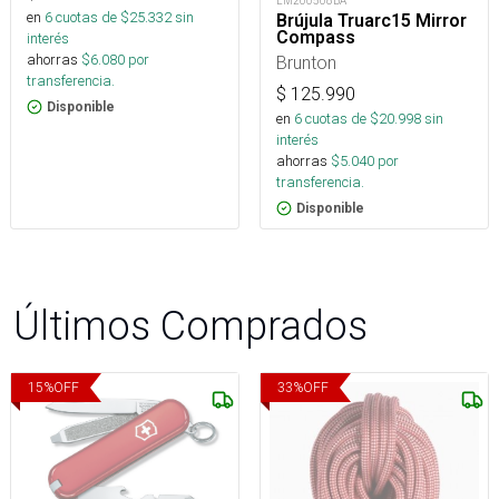
LM200508BA
en
6
cuotas de $
25.332
sin
Brújula Truarc15 Mirror
Compass
interés
ahorras
$
6.080
por
Brunton
transferencia.
$
125.990
Disponible
en
6
cuotas de $
20.998
sin
interés
ahorras
$
5.040
por
transferencia.
Disponible
Últimos Comprados
15
%
OFF
33
%
OFF