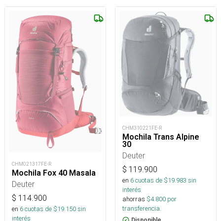
CHM310221FE-R
Mochila Trans Alpine
30
Deuter
CHM021317FE-R
$
119.900
Mochila Fox 40 Masala
en
6
cuotas de $
19.983
sin
Deuter
interés
$
114.900
ahorras
$
4.800
por
transferencia.
en
6
cuotas de $
19.150
sin
interés
Disponible