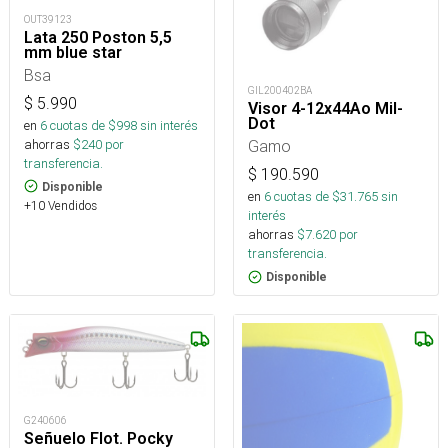
OUT39123
Lata 250 Poston 5,5
mm blue star
Bsa
GIL200402BA
$
5.990
Visor 4-12x44Ao Mil-
Dot
en
6
cuotas de $
998
sin interés
ahorras
$
240
por
Gamo
transferencia.
$
190.590
Disponible
en
6
cuotas de $
31.765
sin
+10 Vendidos
interés
ahorras
$
7.620
por
transferencia.
Disponible
G240606
Señuelo Flot. Pocky