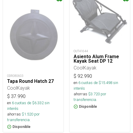
OUT41644
Asiento Alum Frame
Kayak Seat DP 12
CoolKayak
$
92.990
ODR080603
Tapa Round Hatch 27
en
6
cuotas de $
15.498
sin
CoolKayak
interés
ahorras
$
3.720
por
$
37.990
transferencia.
en
6
cuotas de $
6.332
sin
Disponible
interés
ahorras
$
1.520
por
transferencia.
Disponible