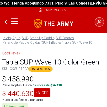
yc. Tienda Apoquindo 7331. Piso 9. Las Condes
¡ENVÍO GRATI
+56 2 2244 3777
|
Inicio
/
Agua
/
SUP
/
Stand Up Paddle
/
SUP Boards
/
Stand Up Paddle Rigidas
/
SUP Inflables
/
Tabla SUP Wave 10
CoolKayak
Tabla SUP Wave 10 Color Green
SKU:
CKSUP10GR
+5 VENDIDOS
$
458.990
Precio Tarjetas: Hasta
6
cuotas de $
76.498
$
440.630
4
% OFF
Precio Transferencia Bancaria
Envío gratis