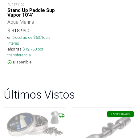
PUR171107
Stand Up Paddle Sup
Vapor 10’4″
Aqua Marina
$
318.990
en
6
cuotas de $
53.165
sin
interés
ahorras
$
12.760
por
transferencia.
Disponible
Últimos Vistos
ENVÍO
GRATIS