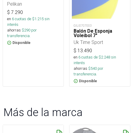
Pelikan
$
7.290
en
6
cuotas de $
1.215
sin
interés
GILI0707003
ahorras
$
290
por
Balón De Esponja
Voleibol 7"
transferencia.
Uk Time Sport
Disponible
$
13.490
en
6
cuotas de $
2.248
sin
interés
ahorras
$
540
por
transferencia.
Disponible
Más de la marca