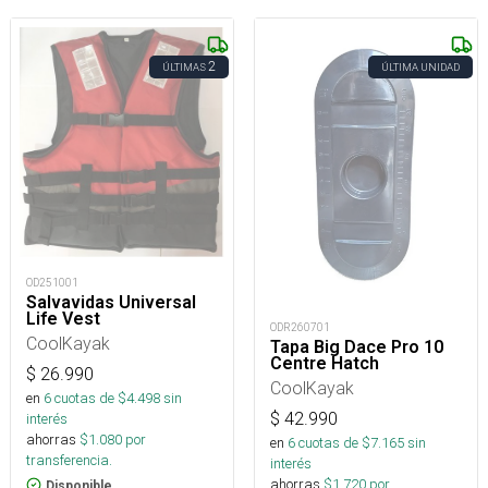
2
ÚLTIMAS
ÚLTIMA UNIDAD
OD251001
Salvavidas Universal
Life Vest
ODR260701
CoolKayak
Tapa Big Dace Pro 10
Centre Hatch
$
26.990
CoolKayak
en
6
cuotas de $
4.498
sin
$
42.990
interés
ahorras
$
1.080
por
en
6
cuotas de $
7.165
sin
transferencia.
interés
ahorras
$
1.720
por
Disponible