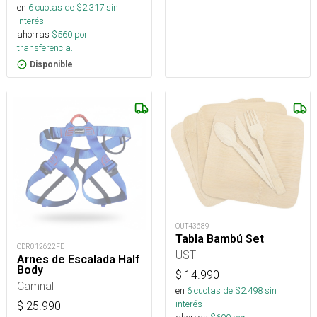
en
6
cuotas de $
2.317
sin
interés
ahorras
$
560
por
transferencia.
Disponible
OUT43689
Tabla Bambú Set
ODR012622FE
UST
Arnes de Escalada Half
Body
$
14.990
Camnal
en
6
cuotas de $
2.498
sin
interés
$
25.990