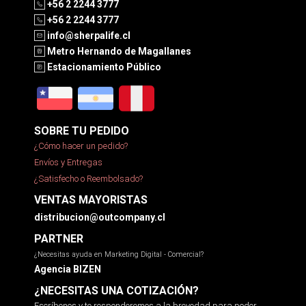
+56 2 2244 3777
+56 2 2244 3777
info@sherpalife.cl
Metro Hernando de Magallanes
Estacionamiento Público
SOBRE TU PEDIDO
¿Cómo hacer un pedido?
Envíos y Entregas
¿Satisfecho o Reembolsado?
VENTAS MAYORISTAS
distribucion@outcompany.cl
PARTNER
¿Necesitas ayuda en Marketing Digital - Comercial?
Agencia BIZEN
¿NECESITAS UNA COTIZACIÓN?
Escríbenos y te responderemos a la brevedad para poder