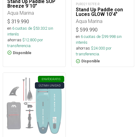
Stand Up Paddle SUP
PUR021107FE-R
Breeze 9´10"
Stand Up Paddle con
Aqua Marina
Luces GLOW 10'4"
Aqua Marina
$
319.990
en
6
cuotas de $
53.332
sin
$
599.990
interés
en
6
cuotas de $
99.998
sin
ahorras
$
12.800
por
interés
transferencia.
ahorras
$
24.000
por
Disponible
transferencia.
Disponible
ENVÍO
GRATIS
ÚLTIMA UNIDAD