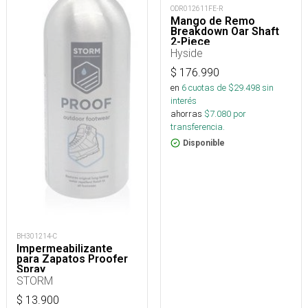
ODR012611FE-R
Mango de Remo
Breakdown Oar Shaft
2-Piece
Hyside
$
176.990
en
6
cuotas de $
29.498
sin
interés
ahorras
$
7.080
por
transferencia.
Disponible
BH301214-C
Impermeabilizante
para Zapatos Proofer
Spray
STORM
$
13.900