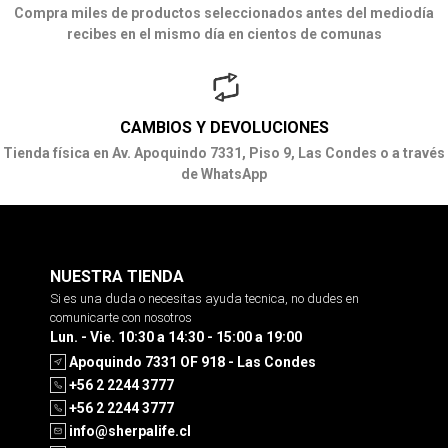
Compra miles de productos seleccionados antes del mediodía
recibes en el mismo día en cientos de comunas
CAMBIOS Y DEVOLUCIONES
Tienda física en Av. Apoquindo 7331, Piso 9, Las Condes o a través
de WhatsApp
NUESTRA TIENDA
Si es una duda o necesitas ayuda tecnica, no dudes en
comunicarte con nosotros
Lun. - Vie. 10:30 a 14:30 - 15:00 a 19:00
Apoquindo 7331 OF 918 - Las Condes
+56 2 2244 3777
+56 2 2244 3777
info@sherpalife.cl