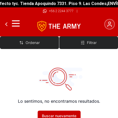
ecto tyc. Tienda Apoquindo 7331. Piso 9. Las Condes
¡ENVÍO
+56 2 2244 3777
|
Smartwatch
Ordenar
Filtrar
Lo sentimos, no encontramos resultados.
Buscar nuevamente