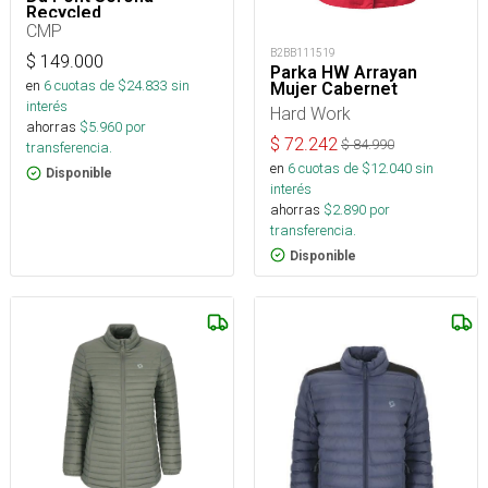
Recycled
CMP
B2BB111519
$
149.000
Parka HW Arrayan
en
6
cuotas de $
24.833
sin
Mujer Cabernet
interés
Hard Work
ahorras
$
5.960
por
$
72.242
$
84.990
transferencia.
en
6
cuotas de $
12.040
sin
Disponible
interés
ahorras
$
2.890
por
transferencia.
Disponible