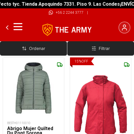
cto tyc. Tienda Apoquindo 7331. Piso 9. Las Condes
¡ENVÍO 
+56 2 2244 3777
|
Sintéticos
Ordenar
Filtrar
15
%
OFF
BESTH01110010
Abrigo Mujer Quilted
Du Pont Sorona