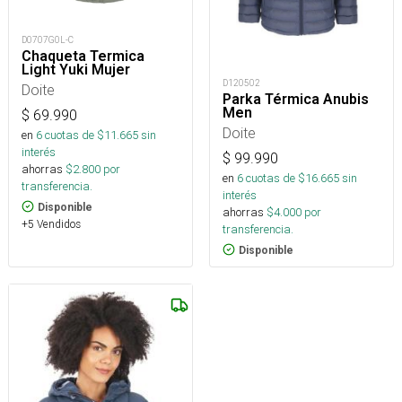
D0707G0L-C
Chaqueta Termica
Light Yuki Mujer
D120502
Doite
Parka Térmica Anubis
Men
$
69.990
Doite
en
6
cuotas de $
11.665
sin
interés
$
99.990
ahorras
$
2.800
por
en
6
cuotas de $
16.665
sin
transferencia.
interés
Disponible
ahorras
$
4.000
por
+5 Vendidos
transferencia.
Disponible