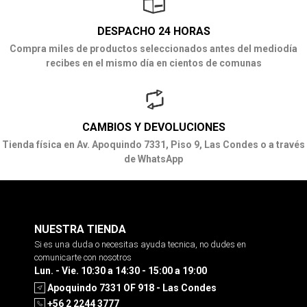
DESPACHO 24 HORAS
Compra miles de productos seleccionados antes del mediodía
recibes en el mismo día en cientos de comunas
CAMBIOS Y DEVOLUCIONES
Tienda física en Av. Apoquindo 7331, Piso 9, Las Condes o a través
de WhatsApp
NUESTRA TIENDA
Si es una duda o necesitas ayuda tecnica, no dudes en
comunicarte con nosotros
Lun. - Vie. 10:30 a 14:30 - 15:00 a 19:00
Apoquindo 7331 OF 918 - Las Condes
+56 2 2244 3777