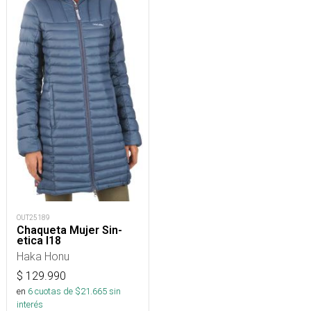
OUT25189
Chaqueta Mujer Sin-
etica I18
Haka Honu
$
129.990
en
6
cuotas de $
21.665
sin
interés