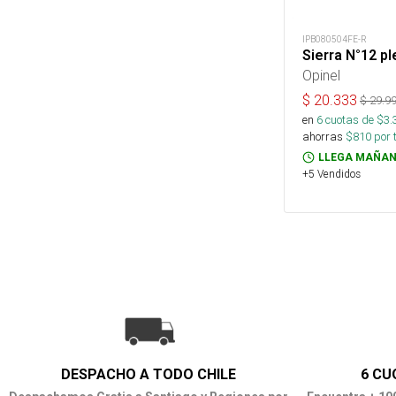
IPB080504FE-R
Sierra N°12 p
Opinel
$
20.333
$
29.9
en
6
cuotas de $
3.
ahorras
$
810
por 
LLEGA MAÑAN
+5 Vendidos
DESPACHO A TODO CHILE
6 CU