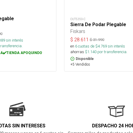
legable
OUT5359-C
Sierra De Podar Plegable
Fiskars
90
$
28.611
$
31.990
389
sin interés
transferencia.
en
6
cuotas de $
4.769
sin interés
ahorras
$
1.140
por transferencia.
A✔️TIENDA APOQUINDO
Disponible
+5 Vendidos
OTAS SIN INTERESES
DESPACHO 24 HO