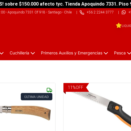
S! sobre $150.000 afecto tyc. Tienda Apoquindo 7331. Piso 
9:00
-
Apoquindo 7331 Of 918 - Santiago - Chile
|
+56 2 2244 3777
|
+
LIQUI
Cuchillería
Primeros Auxilios y Emergencias
Pesca
11
%
OFF
ÚLTIMA UNIDAD