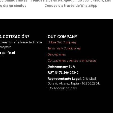
ccionados antes
Tienda física en Av. Apoquindo 7331, Piso 9, Las
o día en cientos
Condes o a través de WhatsApp
A COTIZACIÓN?
OUT COMPANY
onderemos a la brevedad para
Sobre Out Company
proyecto.
Términos y Condiciones
palife.cl
Devoluciones
Cotizaciones y ventas a empresas
Outcompany SpA
RUT Nº76.266.293-0
Cristobal
Representante Legal:
Octavio Alvarez Tapia - 16.366.285-k
- Av Apoquindo 7331