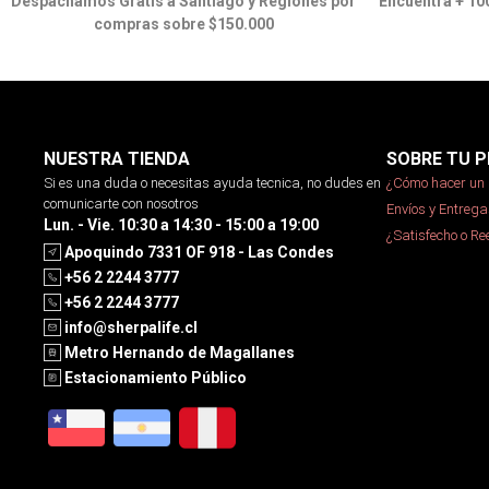
Despachamos Gratis a Santiago y Regiones por
Encuentra + 10
compras sobre $150.000
NUESTRA TIENDA
SOBRE TU P
Si es una duda o necesitas ayuda tecnica, no dudes en
¿Cómo hacer un 
comunicarte con nosotros
Envíos y Entrega
Lun. - Vie. 10:30 a 14:30 - 15:00 a 19:00
¿Satisfecho o R
Apoquindo 7331 OF 918 - Las Condes
+56 2 2244 3777
+56 2 2244 3777
info@sherpalife.cl
Metro Hernando de Magallanes
Estacionamiento Público