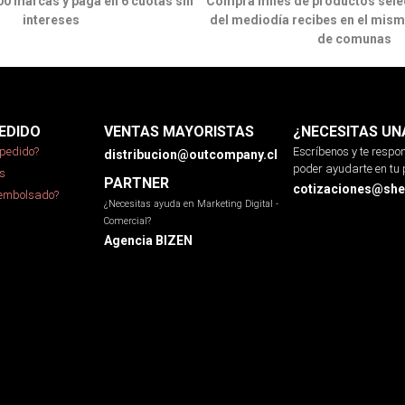
00 marcas y paga en 6 cuotas sin
Compra miles de productos sele
intereses
del mediodía recibes en el mism
de comunas
EDIDO
VENTAS MAYORISTAS
¿NECESITAS UN
pedido?
Escríbenos y te resp
distribucion@outcompany.cl
poder ayudarte en tu 
s
PARTNER
cotizaciones@sher
eembolsado?
¿Necesitas ayuda en Marketing Digital -
Comercial?
Agencia BIZEN