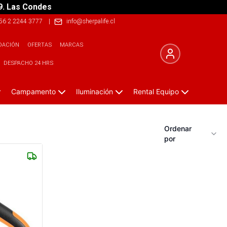
9. Las Condes
56 2 2244 3777
|
info@sherpalife.cl
DACIÓN
OFERTAS
MARCAS
DESPACHO 24 HRS
Campamento
Iluminación
Rental Equipo
Ordenar
por