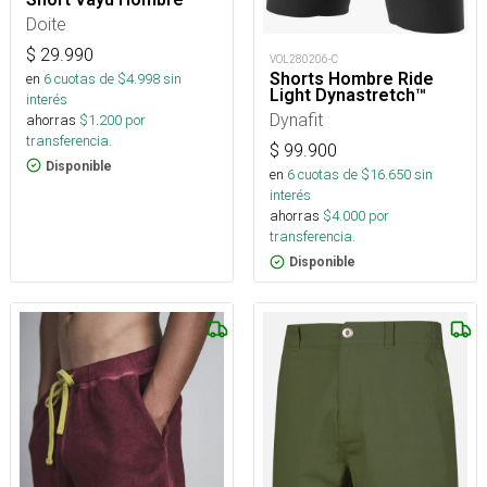
Doite
$
29.990
VOL280206-C
Shorts Hombre Ride
en
6
cuotas de $
4.998
sin
Light Dynastretch™
interés
Dynafit
ahorras
$
1.200
por
transferencia.
$
99.900
Disponible
en
6
cuotas de $
16.650
sin
interés
ahorras
$
4.000
por
transferencia.
Disponible