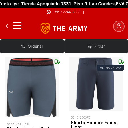
cto tyc. Tienda Apoquindo 7331. Piso 9. Las Condes
¡ENVÍO 
+56 2 2244 3777
|
Shorts Hombre
Ordenar
Filtrar
ÚLTIMA UNIDAD
BEH012306FE
Shorts Hombre Fanes
BEH310311FE-R
Light