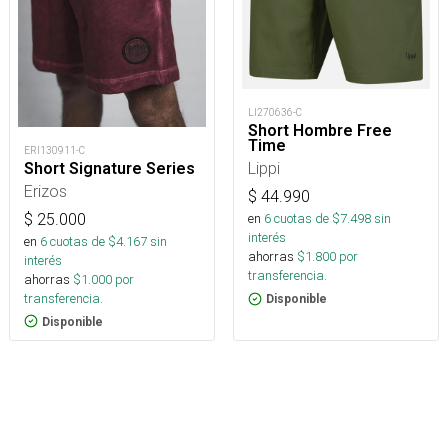
LI270636-C
Short Hombre Free
Time
ERI130911-C
Lippi
Short Signature Series
Erizos
$
44.990
$
25.000
en
6
cuotas de $
7.498
sin
interés
en
6
cuotas de $
4.167
sin
ahorras
$
1.800
por
interés
transferencia.
ahorras
$
1.000
por
transferencia.
Disponible
Disponible