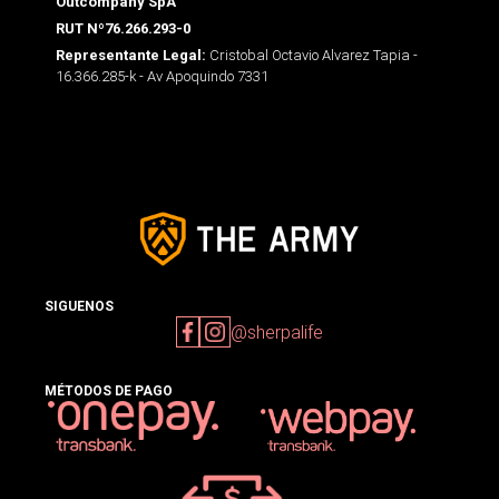
Outcompany SpA
RUT Nº76.266.293-0
Cristobal Octavio Alvarez Tapia -
Representante Legal:
16.366.285-k - Av Apoquindo 7331
SIGUENOS
@sherpalife
MÉTODOS DE PAGO