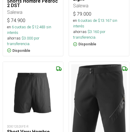
Shorts Hombre Pedroc
2 DST
Salewa
Salewa
$
79.000
$
74.900
en
6
cuotas de $
13.167
sin
interés
en
6
cuotas de $
12.483
sin
ahorras
$
3.160
por
interés
transferencia.
ahorras
$
3.000
por
transferencia.
Disponible
Disponible
DOI012626FE-R
Short Vayu Hombre