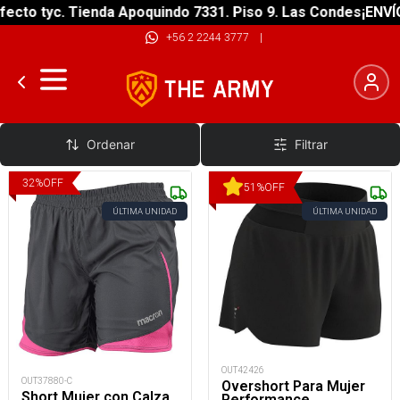
ecto tyc. Tienda Apoquindo 7331. Piso 9. Las Condes
¡ENVÍO
+56 2 2244 3777
|
Short
Ordenar
Filtrar
32
%
OFF
51
%
OFF
ÚLTIMA UNIDAD
ÚLTIMA UNIDAD
OUT42426
OUT37880-C
Overshort Para Mujer
Short Mujer con Calza
Performance