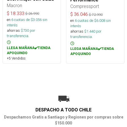
Macron
Compressport
$
18.333
$
26.990
$
36.046
$
72.990
en
6
cuotas de $
3.056
sin
en
6
cuotas de $
6.008
sin
interés
interés
ahorras
$
730
por
ahorras
$
1.440
por
transferencia.
transferencia.
LLEGA MAÑANA✔️TIENDA
LLEGA MAÑANA✔️TIENDA
APOQUINDO
APOQUINDO
+5 Vendidos
DESPACHO A TODO CHILE
Despachamos Gratis a Santiago y Regiones por compras sobre
$150.000